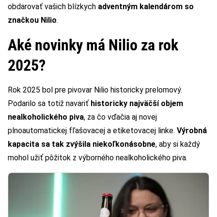
obdarovať vašich blízkych
adventným kalendárom so
značkou Nilio
.
Aké novinky má Nilio za rok
2025?
Rok 2025 bol pre pivovar Nilio historicky prelomový.
Podarilo sa totiž navariť
historicky najväčší objem
nealkoholického piva
, za čo vďačia aj novej
plnoautomatickej fľašovacej a etiketovacej linke.
Výrobná
kapacita sa tak zvýšila niekoľkonásobne
, aby si každý
mohol užiť pôžitok z výborného nealkoholického piva.