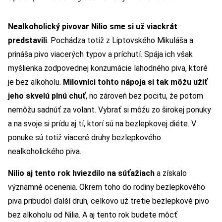
Nealkoholický pivovar Nilio sme si už viackrát
predstavili
. Pochádza totiž z Liptovského Mikuláša a
prináša pivo viacerých typov a príchutí. Spája ich však
myšlienka zodpovednej konzumácie lahodného piva, ktoré
je bez alkoholu.
Milovníci tohto nápoja si tak môžu užiť
jeho skvelú plnú chuť
, no zároveň bez pocitu, že potom
nemôžu sadnúť za volant. Vybrať si môžu zo širokej ponuky
a na svoje si prídu aj tí, ktorí sú na bezlepkovej diéte. V
ponuke sú totiž viaceré druhy bezlepkového
nealkoholického piva.
Nilio aj tento rok hviezdilo na súťažiach
a získalo
významné ocenenia. Okrem toho do rodiny bezlepkového
piva pribudol ďalší druh, celkovo už tretie bezlepkové pivo
bez alkoholu od Nilia. A aj tento rok budete môcť