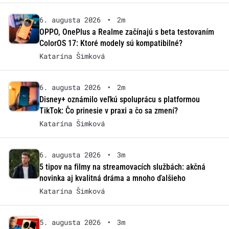
6. augusta 2026
•
2m
OPPO, OnePlus a Realme začínajú s beta testovaním
ColorOS 17: Ktoré modely sú kompatibilné?
Katarína Šimková
6. augusta 2026
•
2m
Disney+ oznámilo veľkú spoluprácu s platformou
TikTok: Čo prinesie v praxi a čo sa zmení?
Katarína Šimková
6. augusta 2026
•
3m
5 tipov na filmy na streamovacích službách: akčná
novinka aj kvalitná dráma a mnoho ďalšieho
Katarína Šimková
5. augusta 2026
•
3m