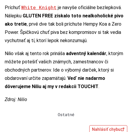
White Knight
Príchuť
je navyše oficiálne bezlepková.
Nálepku
GLUTEN FREE získalo toto nealkoholické pivo
ako tretie
, prvé dve tak boli príchute Hempy Koa a Zero
Power. Špičkovú chuť piva bez kompromisov si tak vedia
vychutnať aj tí, ktorí lepok nekonzumujú.
Nilio však aj tento rok prináša
adventný kalendár
, ktorým
môžete potešiť vašich známych, zamestnancov či
obchodných partnerov. Ide o výborný darček, ktorý si
obdarovaní určite zapamätajú.
Veď nie nadarmo
dôverujeme Niliu aj my v redakcii TOUCHIT
.
Zdroj: Nilio
Ostatné
Nahlásiť chybu