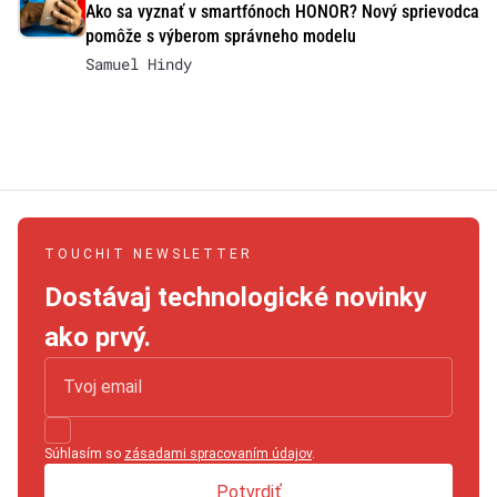
Ako sa vyznať v smartfónoch HONOR? Nový sprievodca
pomôže s výberom správneho modelu
Samuel Hindy
TOUCHIT NEWSLETTER
Dostávaj technologické novinky
ako prvý.
Súhlasím so
zásadami spracovaním údajov
.
Potvrdiť