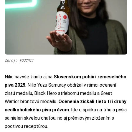
Zdroj: TOUCHIT
Nilio navyše žiarilo aj na
Slovenskom pohári remeselného
piva 2025
. Nilio Yuzu Samuray obdržal v rámci ocenení
zlatú medailu, Black Hero striebornú medailu a Great
Warrior bronzovú medailu.
Ocenenia získali tieto tri druhy
nealkoholického piva právom
. Ide o špičku na trhu a pýšia
sa nielen skvelou chuťou, no aj prémiovým zložením s
poctivou receptúrou.