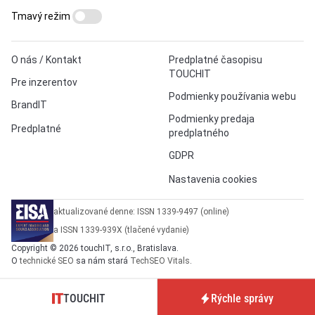
Tmavý režim
O nás / Kontakt
Predplatné časopisu
TOUCHIT
Pre inzerentov
Podmienky používania webu
BrandIT
Podmienky predaja
Predplatné
predplatného
GDPR
Nastavenia cookies
aktualizované denne: ISSN 1339-9497 (online)
a ISSN 1339-939X (tlačené vydanie)
Copyright © 2026 touchIT, s.r.o., Bratislava.
O
technické SEO
sa nám stará
TechSEO Vitals
.
TOUCHIT
Rýchle správy