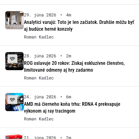
29. júna 2026
•
4m
Analytici varujú: Toto je len začiatok. Drahšie môžu byť
aj budúce herné konzoly
Roman Kadlec
28. júna 2026
•
2m
ROG oslavuje 20 rokov: Získaj exkluzívne členstvo,
limitované odmeny aj hry zadarmo
Roman Kadlec
24. júna 2026
•
6m
AMD má čierneho koňa trhu: RDNA 4 prekvapuje
výkonom aj ray tracingom
Roman Kadlec
21. júna 2026
•
2m