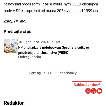
najnovšími procesormi Intel a voliteľným OLED displejom
bude v SR k dispozícii od marca 2024 v cene od 1999 eur.
Zdroj: HP Inc.
Prečítajte si aj:
16. januára 2024
•
5m
HP prichádza s notebookom Spectre a celkovo
prezbrojuje príslušenstvo (VIDEO)
Ondrej Macko
Gaming
•
HP
•
Notebooky
Nahlásiť chybu
Redaktor