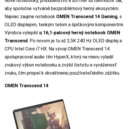
Nové notebooky, príslušenstvo a softvér sú navrhnuté tak,
aby spoločne vytvárali bezproblémový herný ekosystém.
Najviac zaujme notebook
OMEN Transcend 14 Gaming
, s
OLED displejom, tenkým telom a špičkovými komponentmi.
Výrobca vylepšil aj
16,1-palcový herný notebook OMEN
Transcend
. Po novom je tu až 2,5K 240 Hz OLED displej a
CPU Intel Core i7 HX. Na vývoji OMEN Transcend 14
spolupracoval audio tím HyperX, ktorý na mieru vyladil
zvukový výkon notebooku a zvýšil čistotu a vyváženosť
zvuku, čím prispel k skvalitneniu používateľského zážitku.
OMEN Transcend 14