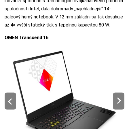
inovácia, spoločne s technológiou dvojkanálového prúdenia
spoločnosti Intel, dala dohromady „najchladnejší“ 14-
palcový herný notebook. V 12 mm základni sa tak dosahuje
až 4× vyšší statický tlak s tepelnou kapacitou 80 W.
OMEN Transcend 16