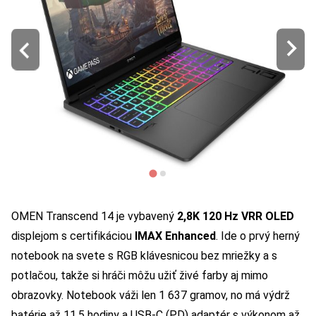
OMEN Transcend 14 je vybavený
2,8K 120 Hz VRR OLED
displejom s certifikáciou
IMAX Enhanced
. Ide o prvý herný
notebook na svete s RGB klávesnicou bez mriežky a s
potlačou, takže si hráči môžu užiť živé farby aj mimo
obrazovky. Notebook váži len 1 637 gramov, no má výdrž
batérie až 11,5 hodiny a USB-C (PD) adaptér s výkonom až