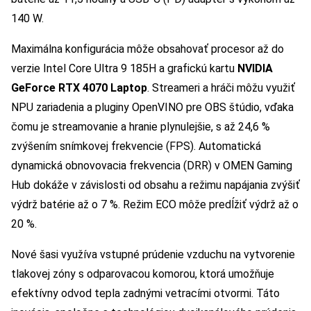
140 W.
Maximálna konfigurácia môže obsahovať procesor až do
verzie Intel Core Ultra 9 185H a grafickú kartu
NVIDIA
GeForce RTX 4070 Laptop
. Streameri a hráči môžu využiť
NPU zariadenia a pluginy OpenVINO pre OBS štúdio, vďaka
čomu je streamovanie a hranie plynulejšie, s až 24,6 %
zvýšením snímkovej frekvencie (FPS). Automatická
dynamická obnovovacia frekvencia (DRR) v OMEN Gaming
Hub dokáže v závislosti od obsahu a režimu napájania zvýšiť
výdrž batérie až o 7 %. Režim ECO môže predĺžiť výdrž až o
20 %.
Nové šasi využíva vstupné prúdenie vzduchu na vytvorenie
tlakovej zóny s odparovacou komorou, ktorá umožňuje
efektívny odvod tepla zadnými vetracími otvormi. Táto