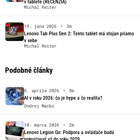
v tablete (RECENZIA)
Michal Reiter
19. júna 2026
•
2m
Lenovo Tab Plus Gen 2: Tento tablet má stojan priamo
v sebe
Michal Reiter
Podobné články
5. apríla 2026
•
5m
AI v roku 2026: čo je hype a čo realita?
Ondrej Macko
10. marca 2026
•
2m
Lenovo Legion Go: Podpora a ovládače budú
pokračovať až do roku 2029