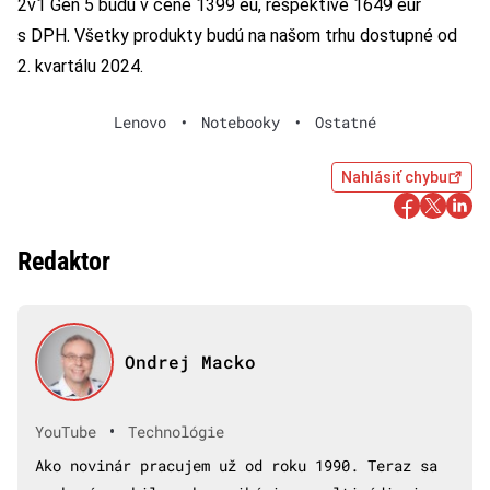
2v1 Gen 5 budú v cene 1399 eu, respektíve 1649 eur
s DPH. Všetky produkty budú na našom trhu dostupné od
2. kvartálu 2024.
Lenovo
•
Notebooky
•
Ostatné
Nahlásiť chybu
Redaktor
Ondrej Macko
•
YouTube
Technológie
Ako novinár pracujem už od roku 1990. Teraz sa