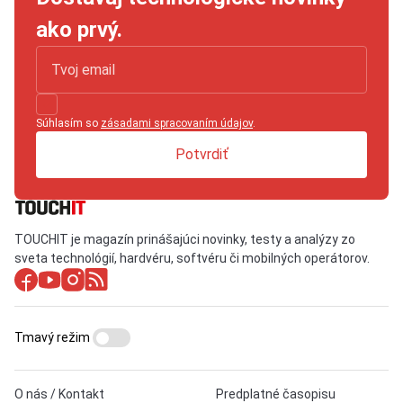
ako prvý.
Súhlasím so
zásadami spracovaním údajov
.
Potvrdiť
TOUCHIT je magazín prinášajúci novinky, testy a analýzy zo
sveta technológií, hardvéru, softvéru či mobilných operátorov.
Tmavý režim
O nás / Kontakt
Predplatné časopisu