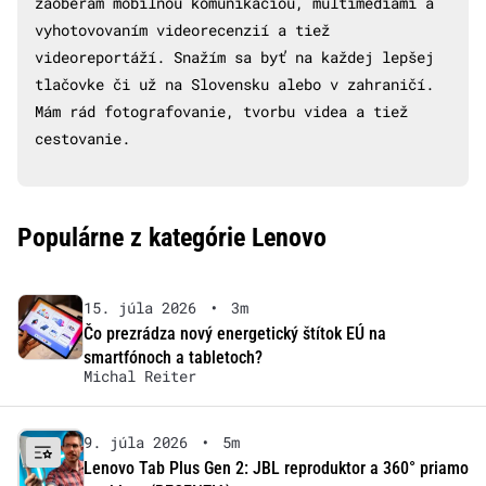
zaoberám mobilnou komunikáciou, multimédiami a
vyhotovovaním videorecenzií a tiež
videoreportáží. Snažím sa byť na každej lepšej
tlačovke či už na Slovensku alebo v zahraničí.
Mám rád fotografovanie, tvorbu videa a tiež
cestovanie.
Populárne z kategórie Lenovo
15. júla 2026
•
3m
Čo prezrádza nový energetický štítok EÚ na
smartfónoch a tabletoch?
Michal Reiter
9. júla 2026
•
5m
Lenovo Tab Plus Gen 2: JBL reproduktor a 360° priamo