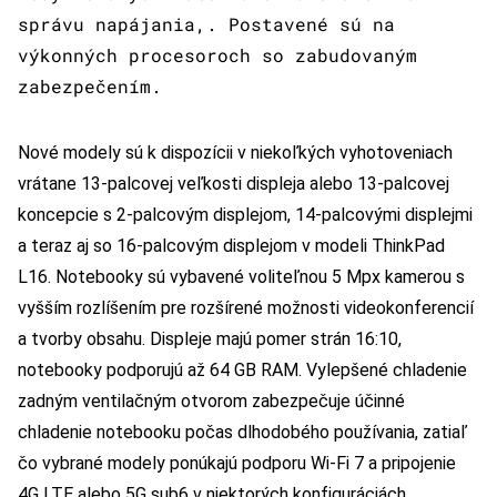
správu napájania,. Postavené sú na
výkonných procesoroch so zabudovaným
zabezpečením.
Nové modely sú k dispozícii v niekoľkých vyhotoveniach
vrátane 13-palcovej veľkosti displeja alebo 13-palcovej
koncepcie s 2-palcovým displejom, 14-palcovými displejmi
a teraz aj so 16-palcovým displejom v modeli ThinkPad
L16. Notebooky sú vybavené voliteľnou 5 Mpx kamerou s
vyšším rozlíšením pre rozšírené možnosti videokonferencií
a tvorby obsahu. Displeje majú pomer strán 16:10,
notebooky podporujú až 64 GB RAM. Vylepšené chladenie
zadným ventilačným otvorom zabezpečuje účinné
chladenie notebooku počas dlhodobého používania, zatiaľ
čo vybrané modely ponúkajú podporu Wi-Fi 7 a pripojenie
4G LTE alebo 5G sub6 v niektorých konfiguráciách.