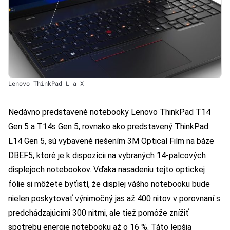
Lenovo ThinkPad L a X
Nedávno predstavené notebooky Lenovo ThinkPad T14
Gen 5 a T14s Gen 5, rovnako ako predstavený ThinkPad
L14 Gen 5, sú vybavené riešením 3M Optical Film na báze
DBEF5, ktoré je k dispozícii na vybraných 14-palcových
displejoch notebookov. Vďaka nasadeniu tejto optickej
fólie si môžete byťistí, že displej vášho notebooku bude
nielen poskytovať výnimočný jas až 400 nitov v porovnaní s
predchádzajúcimi 300 nitmi, ale tiež pomôže znížiť
spotrebu energie notebooku až o 16 %. Táto lepšia