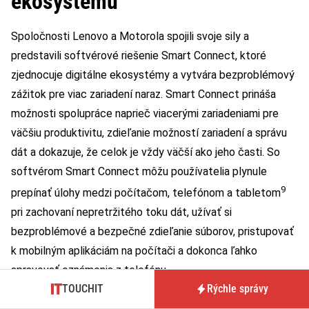
ekosystému
Spoločnosti Lenovo a Motorola spojili svoje sily a
predstavili softvérové riešenie Smart Connect, ktoré
zjednocuje digitálne ekosystémy a vytvára bezproblémový
zážitok pre viac zariadení naraz. Smart Connect prináša
možnosti spolupráce naprieč viacerými zariadeniami pre
väčšiu produktivitu, zdieľanie možností zariadení a správu
dát a dokazuje, že celok je vždy väčší ako jeho časti. So
softvérom Smart Connect môžu používatelia plynule
9
prepínať úlohy medzi počítačom, telefónom a tabletom
pri zachovaní nepretržitého toku dát, užívať si
bezproblémové a bezpečné zdieľanie súborov, pristupovať
k mobilným aplikáciám na počítači a dokonca ľahko
spravovať oznámenia z telefónu.
TOUCHIT
Rýchle správy
Či už ide o prácu, tvorbu obsahu alebo hranie hier na