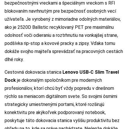
bezpečnostnými vreckami a špeciálnym vreckom s RFI
blokovaním navrhnutým pre bezpečnosť osobných vecí
užívateľa. Je vyrobený z mimoriadne odolných materiálov,
ako je 2520D Ballistic recyklovaný PET pre maximálnu
odolnosť voči odieraniu a roztrhnutiu na vonkajšej strane,
podšívka rip-stop a kovové pracky a zipsy. Vďaka tomu
dokáže svojho majiteľa sprevádzať na pracovných cestách
dlhé roky.
Cestovná dokovacia stanica
Lenovo USB-C Slim Travel
Dock
je dokonalým spoločníkom pre moderných
profesionálov, ktorí chcú byť vždy popredu v dnešnom
rýchlo sa meniacom digitálnom svete. So svojimi ôsmimi
strategicky umiestnenými portami, ktoré rozširujú
konektivitu pre akýkoľvek podporovaný notebook,
poskytuje táto dokovacia stanica vyššiu produktivitu bez
ohľadu na to, kde sa práve nachádzate. Nielenže dokáže