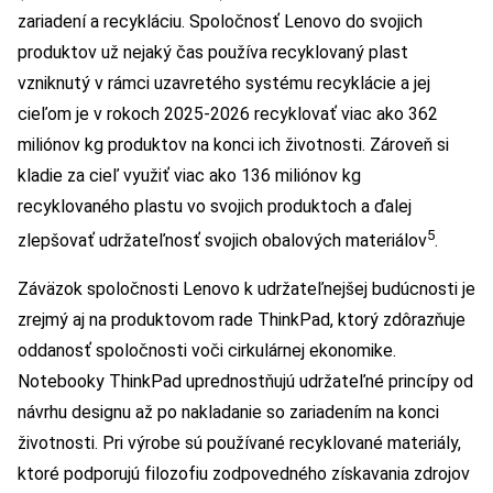
zariadení a recykláciu. Spoločnosť Lenovo do svojich
produktov už nejaký čas používa recyklovaný plast
vzniknutý v rámci uzavretého systému recyklácie a jej
cieľom je v rokoch 2025-2026 recyklovať viac ako 362
miliónov kg produktov na konci ich životnosti. Zároveň si
kladie za cieľ využiť viac ako 136 miliónov kg
recyklovaného plastu vo svojich produktoch a ďalej
5
zlepšovať udržateľnosť svojich obalových materiálov
.
Záväzok spoločnosti Lenovo k udržateľnejšej budúcnosti je
zrejmý aj na produktovom rade ThinkPad, ktorý zdôrazňuje
oddanosť spoločnosti voči cirkulárnej ekonomike.
Notebooky ThinkPad uprednostňujú udržateľné princípy od
návrhu designu až po nakladanie so zariadením na konci
životnosti. Pri výrobe sú používané recyklované materiály,
ktoré podporujú filozofiu zodpovedného získavania zdrojov