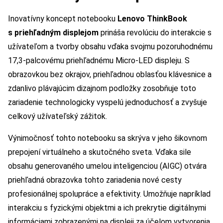
Inovatívny koncept notebooku
Lenovo ThinkBook
s priehľadným displejom
prináša revolúciu do interakcie s
užívateľom a tvorby obsahu vďaka svojmu pozoruhodnému
17,3-palcovému priehľadnému Micro-LED displeju. S
obrazovkou bez okrajov, priehľadnou oblasťou klávesnice a
zdanlivo plávajúcim dizajnom podložky zosobňuje toto
zariadenie technologicky vyspelú jednoduchosť a zvyšuje
celkový užívateľský zážitok.
Výnimočnosť tohto notebooku sa skrýva v jeho šikovnom
prepojení virtuálneho a skutočného sveta. Vďaka sile
obsahu generovaného umelou inteligenciou (AIGC) otvára
priehľadná obrazovka tohto zariadenia nové cesty
profesionálnej spolupráce a efektivity. Umožňuje napríklad
interakciu s fyzickými objektmi a ich prekrytie digitálnymi
informáciami zobrazenými na displeji za účelom vytvorenia