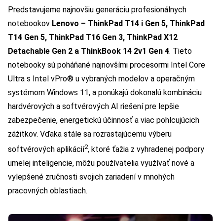
Predstavujeme najnovšiu generáciu profesionálnych
notebookov
Lenovo – ThinkPad T14 i Gen 5, ThinkPad
T14 Gen 5, ThinkPad T16 Gen 3, ThinkPad X12
Detachable Gen 2 a ThinkBook 14 2v1 Gen 4
. Tieto
notebooky sú poháňané najnovšími procesormi Intel Core
Ultra s Intel vPro® u vybraných modelov a operačným
systémom Windows 11, a ponúkajú dokonalú kombináciu
hardvérových a softvérových AI riešení pre lepšie
zabezpečenie, energetickú účinnosť a viac pohlcujúcich
zážitkov. Vďaka stále sa rozrastajúcemu výberu
2
softvérových aplikácií
, ktoré ťažia z vyhradenej podpory
umelej inteligencie, môžu používatelia využívať nové a
vylepšené zručnosti svojich zariadení v mnohých
pracovných oblastiach.