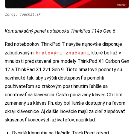
Zdroj: Touchit.sk
Komunikačný panel notebooku ThinkPad T14s Gen 5
Rad notebookov ThinkPad T navyše najnovšie disponuje
hmatovými značkami
zabudovanými
, ktoré boli už v
minulosti predstavené pre modely ThinkPad X1 Carbon Gen
12 a ThinkPad X1 2v1 Gen 9. Tieto hmatové podnety sú
navrhnuté tak, aby zvýšili dostupnosť a pomohli
používateľom so zrakovým postihnutím ľahšie sa
orientovať na klávesnici. Často používaný kláves Ctrl bol
zamenený za kláves Fn, aby bol ľahšie dostupný na ľavom
okraji klávesnice. Aj ďalšie inovácie majú za cieľ zlepšovať
skúsenosť koncových užívateľov, napríklad:
Dvojité klepnutie na tlačidlo TrackPoint otvorí