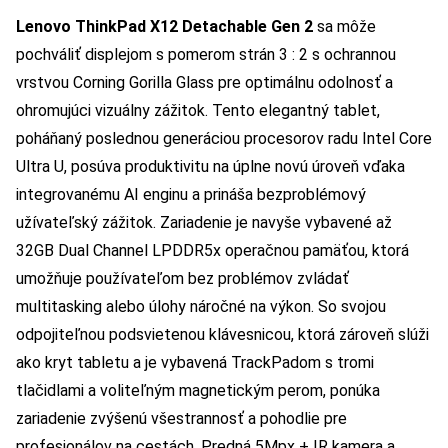
Lenovo ThinkPad X12 Detachable Gen 2
sa môže
pochváliť displejom s pomerom strán 3 : 2 s ochrannou
vrstvou Corning Gorilla Glass pre optimálnu odolnosť a
ohromujúci vizuálny zážitok. Tento elegantný tablet,
poháňaný poslednou generáciou procesorov radu Intel Core
Ultra U, posúva produktivitu na úplne novú úroveň vďaka
integrovanému AI enginu a prináša bezproblémový
užívateľský zážitok. Zariadenie je navyše vybavené až
32GB Dual Channel LPDDR5x operačnou pamäťou, ktorá
umožňuje používateľom bez problémov zvládať
multitasking alebo úlohy náročné na výkon. So svojou
odpojiteľnou podsvietenou klávesnicou, ktorá zároveň slúži
ako kryt tabletu a je vybavená TrackPadom s tromi
tlačidlami a voliteľným magnetickým perom, ponúka
zariadenie zvýšenú všestrannosť a pohodlie pre
profesionálov na cestách. Predná 5Mpx + IR kamera a