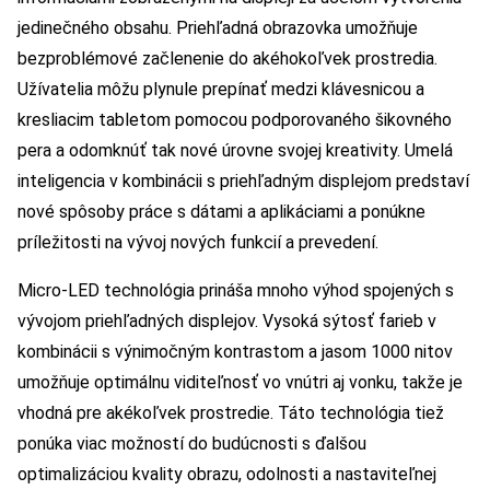
jedinečného obsahu. Priehľadná obrazovka umožňuje
bezproblémové začlenenie do akéhokoľvek prostredia.
Užívatelia môžu plynule prepínať medzi klávesnicou a
kresliacim tabletom pomocou podporovaného šikovného
pera a odomknúť tak nové úrovne svojej kreativity. Umelá
inteligencia v kombinácii s priehľadným displejom predstaví
nové spôsoby práce s dátami a aplikáciami a ponúkne
príležitosti na vývoj nových funkcií a prevedení.
Micro-LED technológia prináša mnoho výhod spojených s
vývojom priehľadných displejov. Vysoká sýtosť farieb v
kombinácii s výnimočným kontrastom a jasom 1000 nitov
umožňuje optimálnu viditeľnosť vo vnútri aj vonku, takže je
vhodná pre akékoľvek prostredie. Táto technológia tiež
ponúka viac možností do budúcnosti s ďalšou
optimalizáciou kvality obrazu, odolnosti a nastaviteľnej