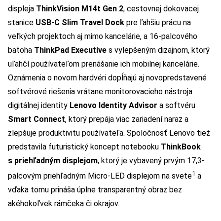
displeja
ThinkVision M14t Gen 2
, cestovnej dokovacej
stanice
USB-C Slim Travel Dock
pre ľahšiu prácu na
veľkých projektoch aj mimo kancelárie, a 16-palcového
batoha
ThinkPad Executive
s vylepšeným dizajnom, ktorý
uľahčí používateľom prenášanie ich mobilnej kancelárie.
Oznámenia o novom hardvéri dopĺňajú aj novopredstavené
softvérové riešenia vrátane monitorovacieho nástroja
digitálnej identity
Lenovo Identity Advisor
a softvéru
Smart Connect
, ktorý prepája viac zariadení naraz a
zlepšuje produktivitu používateľa. Spoločnosť Lenovo tiež
predstavila futuristický koncept notebooku
ThinkBook
s priehľadným displejom
, ktorý je vybavený prvým 17,3-
1
palcovým priehľadným Micro-LED displejom na svete
a
vďaka tomu prináša úplne transparentný obraz bez
akéhokoľvek rámčeka či okrajov.