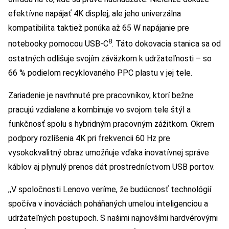
efektívne napájať 4K displej, ale jeho univerzálna
kompatibilita taktiež ponúka až 65 W napájanie pre
8
notebooky pomocou USB-C
. Táto dokovacia stanica sa od
ostatných odlišuje svojím záväzkom k udržateľnosti – so
66 % podielom recyklovaného PPC plastu v jej tele.
Zariadenie je navrhnuté pre pracovníkov, ktorí bežne
pracujú vzdialene a kombinuje vo svojom tele štýl a
funkčnosť spolu s hybridným pracovným zážitkom. Okrem
podpory rozlíšenia 4K pri frekvencii 60 Hz pre
vysokokvalitný obraz umožňuje vďaka inovatívnej správe
káblov aj plynulý prenos dát prostredníctvom USB portov.
,,V spoločnosti Lenovo veríme, že budúcnosť technológií
spočíva v inováciách poháňaných umelou inteligenciou a
udržateľných postupoch. S našimi najnovšími hardvérovými