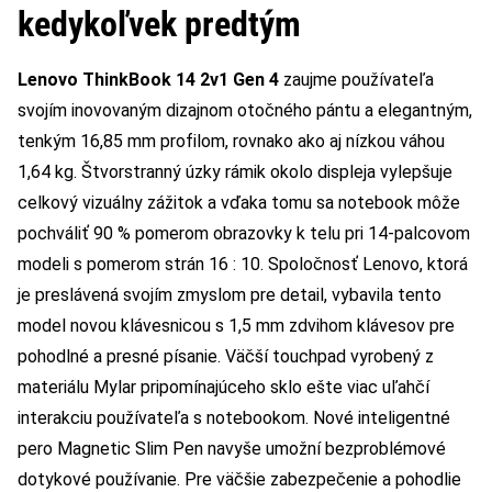
kedykoľvek predtým
Lenovo ThinkBook 14 2v1 Gen 4
zaujme používateľa
svojím inovovaným dizajnom otočného pántu a elegantným,
tenkým 16,85 mm profilom, rovnako ako aj nízkou váhou
1,64 kg. Štvorstranný úzky rámik okolo displeja vylepšuje
celkový vizuálny zážitok a vďaka tomu sa notebook môže
pochváliť 90 % pomerom obrazovky k telu pri 14-palcovom
modeli s pomerom strán 16 : 10. Spoločnosť Lenovo, ktorá
je preslávená svojím zmyslom pre detail, vybavila tento
model novou klávesnicou s 1,5 mm zdvihom klávesov pre
pohodlné a presné písanie. Väčší touchpad vyrobený z
materiálu Mylar pripomínajúceho sklo ešte viac uľahčí
interakciu používateľa s notebookom. Nové inteligentné
pero Magnetic Slim Pen navyše umožní bezproblémové
dotykové používanie. Pre väčšie zabezpečenie a pohodlie