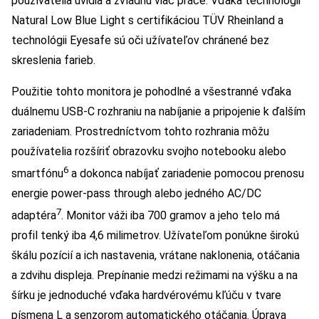
používatelia uvidia a zvládnu viac práce. Vďaka technológii
Natural Low Blue Light s certifikáciou TÜV Rheinland a
technológii Eyesafe sú oči užívateľov chránené bez
skreslenia farieb.
Použitie tohto monitora je pohodlné a všestranné vďaka
duálnemu USB-C rozhraniu na nabíjanie a pripojenie k ďalším
zariadeniam. Prostredníctvom tohto rozhrania môžu
používatelia rozšíriť obrazovku svojho notebooku alebo
6
smartfónu
a dokonca nabíjať zariadenie pomocou prenosu
energie power-pass through alebo jedného AC/DC
7
adaptéra
. Monitor váži iba 700 gramov a jeho telo má
profil tenký iba 4,6 milimetrov. Užívateľom ponúkne širokú
škálu pozícií a ich nastavenia, vrátane naklonenia, otáčania
a zdvihu displeja. Prepínanie medzi režimami na výšku a na
šírku je jednoduché vďaka hardvérovému kľúču v tvare
písmena L a senzorom automatického otáčania. Úprava