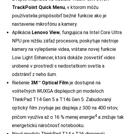
TrackPoint Quick Menu
, v ktorom môžu
používatelia prispôsobiť bežné funkcie ako je
nastavenie mikrofónu a kamery.
Aplikácia
Lenovo View
, fungujúca na Intel Core Ultra
NPU pre nižšiu záťaž procesora, poskytuje nástroje
kamery na vylepšenie videa, vrátane novej funkcie
Low Light Enhancer, ktorá dokáže zosvetliť video
urobené v prostredí s nedostatkom svetla a
odstrániť z neho šum.
Riešenie
3M
™
Optical Film
je dostupné na
voliteľných WUXGA displejoch pri modeloch
ThinkPad T14 Gen 5 a T14s Gen 5. Zabudovaný
optický film zvyšuje jas displeja z 300 na 400 nitov,
4
pričom využíva až o 16 % menej energie
a znižuje tak
energetickú náročnosť notebooku.
Nové modely ThinkPad T14 a T16 disponujú