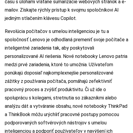
času s úlohami vrátane sumarizácie webových stránok a e-
mailov. Získajte rýchly prístup k svojmu spoločníkovi AI
jediným stlačením klávesu Copilot.
Revolúcia počítačov s umelou inteligenciou je tu a
spoločnosť Lenovo je odhodlaná premeniť svoje počítače a
inteligentné zariadenia tak, aby poskytovali
personalizované AI riešenia. Nové notebooky Lenovo patria
medzi prvé zariadenia, ktoré to umožnia. Užívateľom
ponúkajú doposiaľ najkomplexnejšie personalizované
zážitky z používania počítača, pomáhajú zefektívniť
pracovný proces a zvýšiť produktivitu. Či už ide o
spoluprácu s kolegami, stretnutia so zákazníkmi alebo
analýzu dát a vytváranie obsahu, nové notebooky ThinkPad
a ThinkBook môžu urýchliť pracovné postupy pomocou
podporovaných softvérových nástrojov s umelou
inteligenciou a podporiť používateľov v navýšení ich