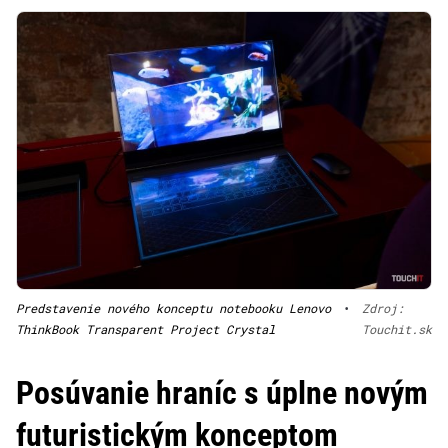
Predstavenie nového konceptu notebooku Lenovo
•
Zdroj:
ThinkBook Transparent Project Crystal
Touchit.sk
Posúvanie hraníc s úplne novým
futuristickým konceptom