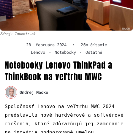
Zdroj: Touchit.sk
28. februára 2024
•
25m čítanie
Lenovo
•
Notebooky
•
Ostatné
Notebooky Lenovo ThinkPad a
ThinkBook na veľtrhu MWC
Ondrej Macko
Spoločnosť Lenovo na veľtrhu MWC 2024
predstavila nové hardvérové a softvérové
riešenia, ktoré zdôrazňujú jej zameranie
na inovácie podporované umelou