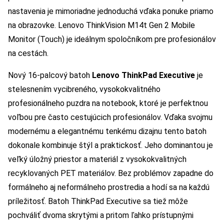
nastavenia je mimoriadne jednoduchá vďaka ponuke priamo
na obrazovke. Lenovo ThinkVision M14t Gen 2 Mobile
Monitor (Touch) je ideálnym spoločníkom pre profesionálov
na cestách.
Nový 16-palcový batoh
Lenovo ThinkPad Executive
je
stelesnením vycibreného, vysokokvalitného
profesionálneho puzdra na notebook, ktoré je perfektnou
voľbou pre často cestujúcich profesionálov. Vďaka svojmu
modernému a elegantnému tenkému dizajnu tento batoh
dokonale kombinuje štýl a praktickosť. Jeho dominantou je
veľký úložný priestor a materiál z vysokokvalitných
recyklovaných PET materiálov. Bez problémov zapadne do
formálneho aj neformálneho prostredia a hodí sa na každú
príležitosť. Batoh ThinkPad Executive sa tiež môže
pochváliť dvoma skrytými a pritom ľahko prístupnými