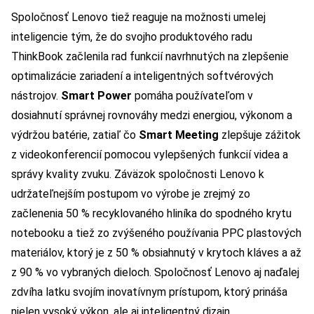
Spoločnosť Lenovo tiež reaguje na možnosti umelej
inteligencie tým, že do svojho produktového radu
ThinkBook začlenila rad funkcií navrhnutých na zlepšenie
optimalizácie zariadení a inteligentných softvérových
nástrojov.
Smart Power
pomáha používateľom v
dosiahnutí správnej rovnováhy medzi energiou, výkonom a
výdržou batérie, zatiaľ čo
Smart Meeting
zlepšuje zážitok
z videokonferencií pomocou vylepšených funkcií videa a
správy kvality zvuku. Záväzok spoločnosti Lenovo k
udržateľnejším postupom vo výrobe je zrejmý zo
začlenenia 50 % recyklovaného hliníka do spodného krytu
notebooku a tiež zo zvýšeného používania PPC plastových
materiálov, ktorý je z 50 % obsiahnutý v krytoch kláves a až
z 90 % vo vybraných dieloch. Spoločnosť Lenovo aj naďalej
zdvíha latku svojím inovatívnym prístupom, ktorý prináša
nielen vysoký výkon, ale aj inteligentný dizajn.