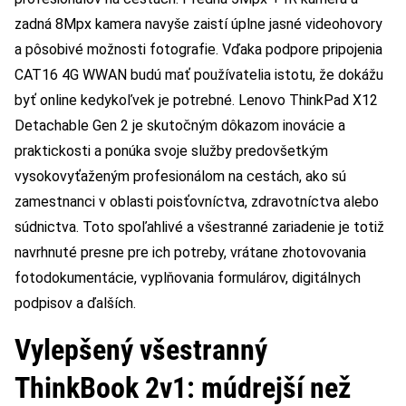
zadná 8Mpx kamera navyše zaistí úplne jasné videohovory
a pôsobivé možnosti fotografie. Vďaka podpore pripojenia
CAT16 4G WWAN budú mať používatelia istotu, že dokážu
byť online kedykoľvek je potrebné. Lenovo ThinkPad X12
Detachable Gen 2 je skutočným dôkazom inovácie a
praktickosti a ponúka svoje služby predovšetkým
vysokovyťaženým profesionálom na cestách, ako sú
zamestnanci v oblasti poisťovníctva, zdravotníctva alebo
súdnictva. Toto spoľahlivé a všestranné zariadenie je totiž
navrhnuté presne pre ich potreby, vrátane zhotovovania
fotodokumentácie, vyplňovania formulárov, digitálnych
podpisov a ďalších.
Vylepšený všestranný
ThinkBook 2v1: múdrejší než