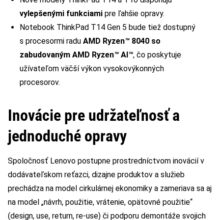
vylepšenými funkciami
pre ľahšie opravy.
Notebook ThinkPad T14 Gen 5 bude tiež dostupný
s procesormi radu
AMD Ryzen
™
8040 so
zabudovaným AMD Ryzen
™
AI
™
, čo poskytuje
užívateľom väčší výkon vysokovýkonných
procesorov.
Inovácie pre udržateľnosť a
jednoduché opravy
Spoločnosť Lenovo postupne prostredníctvom inovácií v
dodávateľskom reťazci, dizajne produktov a služieb
prechádza na model cirkulárnej ekonomiky a zameriava sa aj
na model „návrh, použitie, vrátenie, opätovné použitie“
(design, use, return, re-use) či podporu demontáže svojich