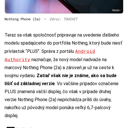
Nothing Phone (2a)
•
Zdroj: TOUCHIT
Teraz sa však spoločnosť pripravuje na uvedenie ďalšieho
modelu spadajúceho do portfólia Nothing, ktorý bude niesť
Android
prívlastok “
PLUS
”. Správa z portálu
Authority
naznačuje, že nový model nadviaže na
marcový Nothing Phone (2a) a zároveň je už na ceste k
svojmu vydaniu.
Zatiaľ však nie je známe, ako sa bude
líšiť od základnej verzie
. Vo väčšine prípadov označenie
PLUS znamená väčší displej, čo však v prípade druhej
verzie Nothing Phone (2a) neprichádza príliš do úvahy,
nakoľko už pôvodný model ponúka veľký 6,7-palcový
displej.