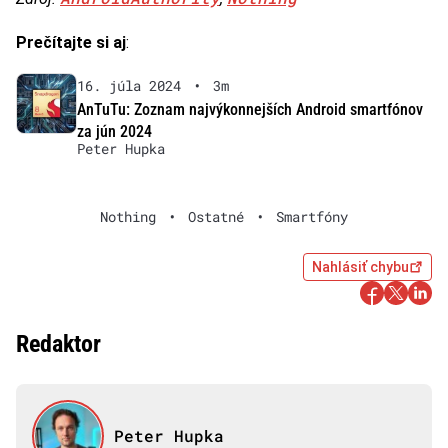
Prečítajte si aj
:
16. júla 2024
•
3m
AnTuTu: Zoznam najvýkonnejších Android smartfónov
za jún 2024
Peter Hupka
Nothing
•
Ostatné
•
Smartfóny
Nahlásiť chybu
Redaktor
Peter Hupka