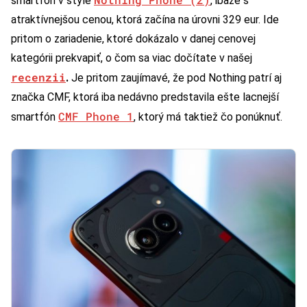
smartfón v štýle
, ibaže s
atraktívnejšou cenou, ktorá začína na úrovni 329 eur. Ide
pritom o zariadenie, ktoré dokázalo v danej cenovej
kategórii prekvapiť, o čom sa viac dočítate v našej
recenzii
.
Je pritom zaujímavé, že pod Nothing patrí aj
značka CMF, ktorá iba nedávno predstavila ešte lacnejší
CMF Phone 1
smartfón
, ktorý má taktiež čo ponúknuť.