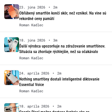
23. júna 2026
•
2m
Obľúbený smartfón končí skôr, než vznikol. Na vine sú
rekordné ceny pamätí
Roman Kadlec
18. júna 2026
•
3m
Ďalší výrobca upozorňuje na zdražovanie smartfónov.
Situácia sa zhoršuje rýchlejšie, než sa očakávalo
Roman Kadlec
24. apríla 2026
•
2m
Nothing smartfóny dostali inteligentné diktovanie
Essential Voice
Roman Kadlec
18. apríla 2026
•
2m