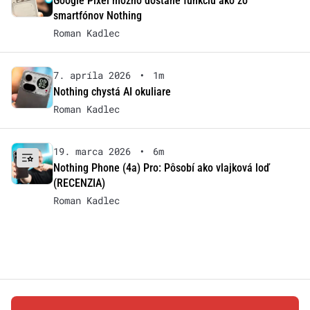
Google Pixel možno dostane funkciu ako zo
smartfónov Nothing
Roman Kadlec
7. apríla 2026
•
1m
Nothing chystá AI okuliare
Roman Kadlec
19. marca 2026
•
6m
Nothing Phone (4a) Pro: Pôsobí ako vlajková loď
(RECENZIA)
Roman Kadlec