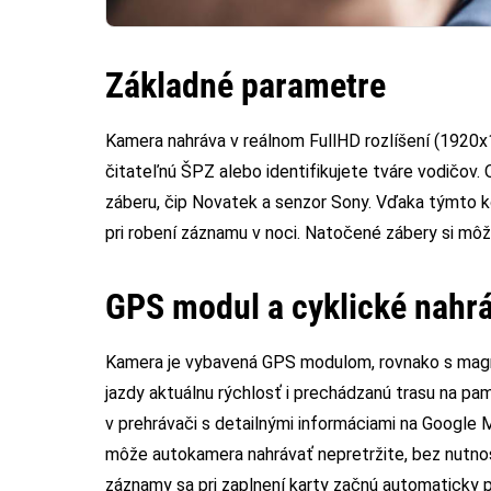
Základné parametre
Kamera nahráva v reálnom FullHD rozlíšení (1920
čitateľnú ŠPZ alebo identifikujete tváre vodičov.
záberu, čip Novatek a senzor Sony. Vďaka týmto
pri robení záznamu v noci. Natočené zábery si môže
GPS modul a cyklické nahr
Kamera je vybavená GPS modulom, rovnako s mag
jazdy aktuálnu rýchlosť i prechádzanú trasu na p
v prehrávači s detailnými informáciami na Google M
môže autokamera nahrávať nepretržite, bez nutno
záznamy sa pri zaplnení karty začnú automaticky 