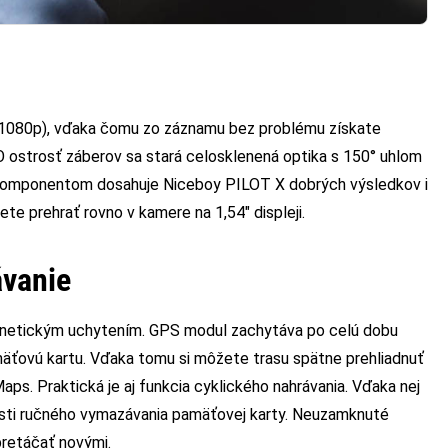
x1080p), vďaka čomu zo záznamu bez problému získate
 O ostrosť záberov sa stará celosklenená optika s 150° uhlom
 komponentom dosahuje Niceboy PILOT X dobrých výsledkov i
te prehrať rovno v kamere na 1,54″ displeji.
ávanie
netickým uchytením. GPS modul zachytáva po celú dobu
amäťovú kartu. Vďaka tomu si môžete trasu spätne prehliadnuť
aps. Praktická je aj funkcia cyklického nahrávania. Vďaka nej
sti ručného vymazávania pamäťovej karty. Neuzamknuté
pretáčať novými.