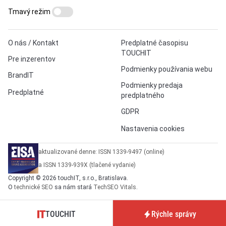
Tmavý režim
O nás / Kontakt
Predplatné časopisu
TOUCHIT
Pre inzerentov
Podmienky používania webu
BrandIT
Podmienky predaja
Predplatné
predplatného
GDPR
Nastavenia cookies
aktualizované denne: ISSN 1339-9497 (online)
a ISSN 1339-939X (tlačené vydanie)
Copyright © 2026 touchIT, s.r.o., Bratislava.
O
technické SEO
sa nám stará
TechSEO Vitals
.
TOUCHIT
Rýchle správy