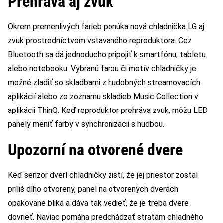
Prehráva aj zvuk
Okrem premenlivých farieb ponúka nová chladnička LG aj
zvuk prostredníctvom vstavaného reproduktora. Cez
Bluetooth sa dá jednoducho pripojiť k smartfónu, tabletu
alebo notebooku. Vybranú farbu či motív chladničky je
možné zladiť so skladbami z hudobných streamovacích
aplikácií alebo zo zoznamu skladieb Music Collection v
aplikácii ThinQ. Keď reproduktor prehráva zvuk, môžu LED
panely meniť farby v synchronizácii s hudbou.
Upozorní na otvorené dvere
Keď senzor dverí chladničky zistí, že jej priestor zostal
príliš dlho otvorený, panel na otvorených dverách
opakovane bliká a dáva tak vedieť, že je treba dvere
dovrieť. Naviac pomáha predchádzať stratám chladného