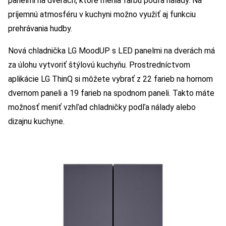
panelmi na dverách, ktoré menia farbu podľa nálady. Na
príjemnú atmosféru v kuchyni možno využiť aj funkciu
prehrávania hudby.
Nová chladnička LG MoodUP s LED panelmi na dverách má
za úlohu vytvoriť štýlovú kuchyňu. Prostredníctvom
aplikácie LG ThinQ si môžete vybrať z 22 farieb na hornom
dvernom paneli a 19 farieb na spodnom paneli. Takto máte
možnosť meniť vzhľad chladničky podľa nálady alebo
dizajnu kuchyne.