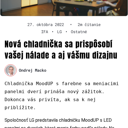
27. októbra 2022
•
2m čítanie
IFA
•
LG
•
Ostatné
Nová chladnička sa prispôsobí
vašej nálade a aj vášmu dizajnu
Ondrej Macko
Chladnička MoodUP s farebne sa meniacimi
panelmi dverí prináša nový zážitok.
Dokonca vás privíta, ak sa k nej
priblížite.
Spoločnosť LG predstavila chladničku MoodUP s LED