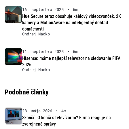
16. septembra 2025
•
6m
Hue Secure teraz obsahuje káblový videozvonček, 2K
kamery a MotionAware na inteligentný dohľad
domácnosti
Ondrej Macko
11. septembra 2025
•
6m
Hisense: máme najlepší televízor na sledovanie FIFA
2026
Ondrej Macko
Podobné články
28. mája 2026
•
4m
Skončí LG končí s televízormi? Firma reaguje na
zverejnené správy