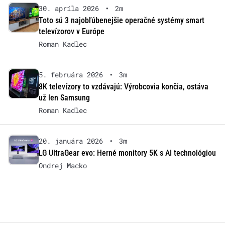
30. apríla 2026
•
2m
Toto sú 3 najobľúbenejšie operačné systémy smart
televízorov v Európe
Roman Kadlec
5. februára 2026
•
3m
8K televízory to vzdávajú: Výrobcovia končia, ostáva
už len Samsung
Roman Kadlec
20. januára 2026
•
3m
LG UltraGear evo: Herné monitory 5K s AI technológiou
Ondrej Macko