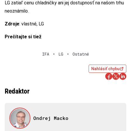
LG zatiaľ cenu chladničky ani jej dostupnosť na našom trhu
neoznámilo.
Zdroje
: vlastné, LG
Prečítajte si tiež
IFA
•
LG
•
Ostatné
Nahlásiť chybu
Redaktor
Ondrej Macko