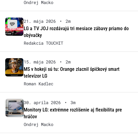
Ondrej Macko
21. mája 2026
•
2m
LG a TV JOJ rozdávajú tri mesiace zábavy priamo do
obývačky
Redakcia TOUCHIT
15. mája 2026
•
2m
MS v hokeji sú tu: Orange zlacnil špičkový smart
televízor LG
Roman Kadlec
30. apríla 2026
•
3m
Monitory LG: extrémne rozlíšenie aj flexibilita pre
hráčov
Ondrej Macko