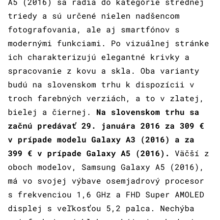
A5 (2016) sa radia do kategórie strednej
triedy a sú určené nielen nadšencom
fotografovania, ale aj smartfónov s
modernými funkciami. Po vizuálnej stránke
ich charakterizujú elegantné krivky a
spracovanie z kovu a skla. Oba varianty
budú na slovenskom trhu k dispozícii v
troch farebných verziách, a to v zlatej,
bielej a čiernej.
Na slovenskom trhu sa
začnú predávať 29. januára 2016 za 309 €
v prípade modelu Galaxy A3 (2016) a za
399 € v prípade Galaxy A5 (2016).
Väčší z
oboch modelov, Samsung Galaxy A5 (2016),
má vo svojej výbave osemjadrový procesor
s frekvenciou 1,6 GHz a FHD Super AMOLED
displej s veľkosťou 5,2 palca. Nechýba