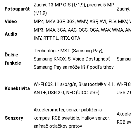
Zadný: 13 MP OIS (f/1.9), predný: 5 MP
Fotoaparát
Zadný:
(f/1.9)
Video
MP4, M4V, 3GP, 3G2, WMV, ASF, AVI, FLV, MKV
MP3, M4A, 3GA, AAC, OGG, OGA, WAV, WMA, AM
Audio
IMY, RTTTL, RTX, OTA
Technológie MST (Samsung Pay),
Ďalšie
Samsung KNOX, S-Voice Dostupnosť
Samsu
funkcie
Samsung Pay sa môže líšiť podľa trhov
Wi-Fi 802.11 a/b/g/n, Bluetooth® v 4.1,
Wi-Fi 
Konektivita
ANT+, USB 2.0, NFC (UICC, eSE)
USB 2.
Akcelerometer, senzor priblíženia,
Akcele
Senzory
kompas, RGB svietidlo, Hallov senzor,
RGB svi
snímač otlačkov prstov