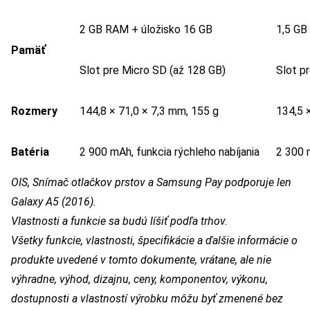
2 GB RAM + úložisko 16 GB
1,5 GB
Pamäť
Slot pre Micro SD (až 128 GB)
Slot p
Rozmery
144,8 × 71,0 × 7,3 mm, 155 g
134,5 
Batéria
2 900 mAh, funkcia rýchleho nabíjania
2 300
OIS, Snímač otlačkov prstov a Samsung Pay podporuje len
Galaxy A5 (2016).
Vlastnosti a funkcie sa budú líšiť podľa trhov.
Všetky funkcie, vlastnosti, špecifikácie a ďalšie informácie o
produkte uvedené v tomto dokumente, vrátane, ale nie
výhradne, výhod, dizajnu, ceny, komponentov, výkonu,
dostupnosti a vlastností výrobku môžu byť zmenené bez