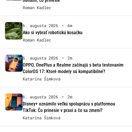
odhalili, čo prinesie
Roman Kadlec
6. augusta 2026
•
6m
Ako si vybrať robotickú kosačku
Roman Kadlec
6. augusta 2026
•
2m
OPPO, OnePlus a Realme začínajú s beta testovaním
ColorOS 17: Ktoré modely sú kompatibilné?
Katarína Šimková
6. augusta 2026
•
2m
Disney+ oznámilo veľkú spoluprácu s platformou
TikTok: Čo prinesie v praxi a čo sa zmení?
Katarína Šimková