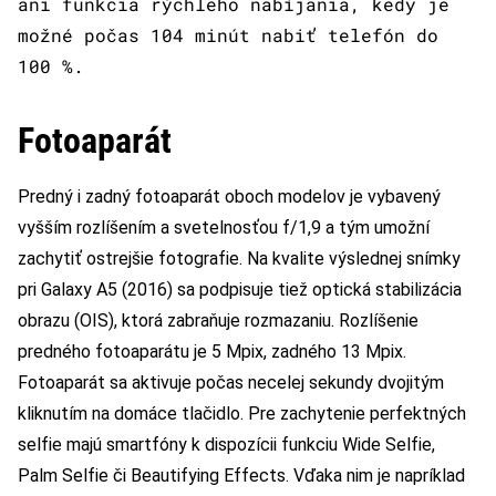
ani funkcia rýchleho nabíjania, kedy je
možné počas 104 minút nabiť telefón do
100 %.
Fotoaparát
Predný i zadný fotoaparát oboch modelov je vybavený
vyšším rozlíšením a svetelnosťou f/1,9 a tým umožní
zachytiť ostrejšie fotografie. Na kvalite výslednej snímky
pri Galaxy A5 (2016) sa podpisuje tiež optická stabilizácia
obrazu (OIS), ktorá zabraňuje rozmazaniu. Rozlíšenie
predného fotoaparátu je 5 Mpix, zadného 13 Mpix.
Fotoaparát sa aktivuje počas necelej sekundy dvojitým
kliknutím na domáce tlačidlo. Pre zachytenie perfektných
selfie majú smartfóny k dispozícii funkciu Wide Selfie,
Palm Selfie či Beautifying Effects. Vďaka nim je napríklad