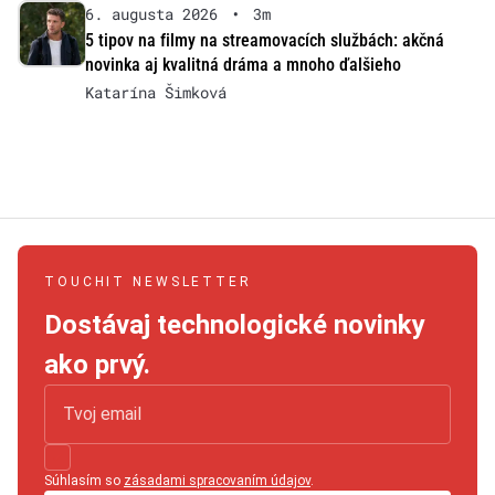
6. augusta 2026
•
3m
5 tipov na filmy na streamovacích službách: akčná
novinka aj kvalitná dráma a mnoho ďalšieho
Katarína Šimková
TOUCHIT NEWSLETTER
Dostávaj technologické novinky
ako prvý.
Súhlasím so
zásadami spracovaním údajov
.