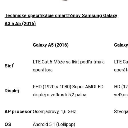
Technické špecifikácie smartfónov Samsung Galaxy
A3 a A5 (2016)
Galaxy A5 (2016)
Galaxy
LTE Cat.6 Môže sa líšiť podľa trhu a
LTE Cat
Sieť
operátora
operát
FHD (1920 × 1080) Super AMOLED
HD (12
Displej
displej o veľkosti 5,2 palca
veľkost
AP procesor
Osemjadrový, 1,6 GHz
Štvorj
OS
Android 5.1 (Lollipop)