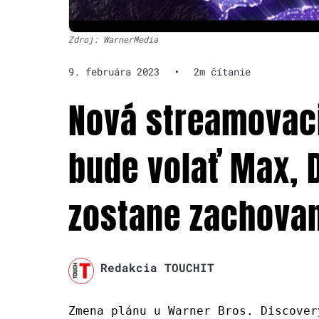
Zdroj: WarnerMedia
9. februára 2023
•
2m čítanie
Nová streamovaci
bude volať Max, 
zostane zachova
Redakcia TOUCHIT
Zmena plánu u Warner Bros. Discover