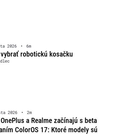
ta 2026
•
6m
 vybrať robotickú kosačku
dlec
sta 2026
•
2m
OnePlus a Realme začínajú s beta
aním ColorOS 17: Ktoré modely sú