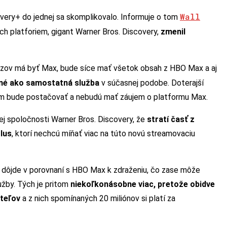
Wall
very+ do jednej sa skomplikovalo. Informuje o tom
ch platforiem, gigant Warner Bros. Discovery,
zmenil
názov má byť Max, bude síce mať všetok obsah z HBO Max a aj
né ako samostatná služba
v súčasnej podobe. Doterajší
k im bude postačovať a nebudú mať záujem o platformu Max.
ej spoločnosti Warner Bros. Discovery, že
stratí časť z
Plus
, ktorí nechcú míňať viac na túto novú streamovaciu
x dôjde v porovnaní s HBO Max k zdraženiu, čo zase môže
užby. Tých je pritom
niekoľkonásobne viac, pretože obidve
iteľov
a z nich spomínaných 20 miliónov si platí za