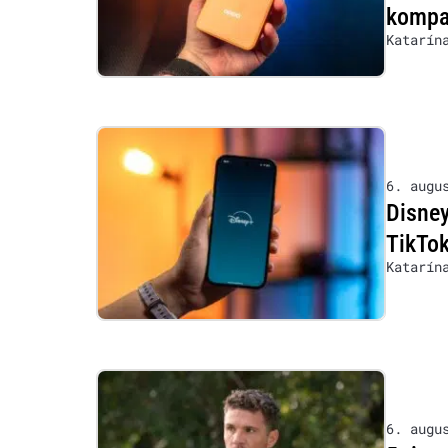
kompat
Katarín
6. augu
Disney
TikTok
Katarín
6. augu