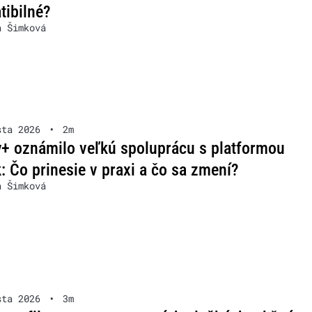
ibilné?
a Šimková
sta 2026
•
2m
+ oznámilo veľkú spoluprácu s platformou
: Čo prinesie v praxi a čo sa zmení?
a Šimková
sta 2026
•
3m