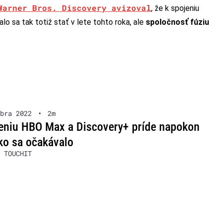
Warner Bros. Discovery avizoval
, že k spojeniu
o sa tak totiž stať v lete tohto roka, ale
spoločnosť fúziu
bra 2022
•
2m
eniu HBO Max a Discovery+ príde napokon
ko sa očakávalo
 TOUCHIT