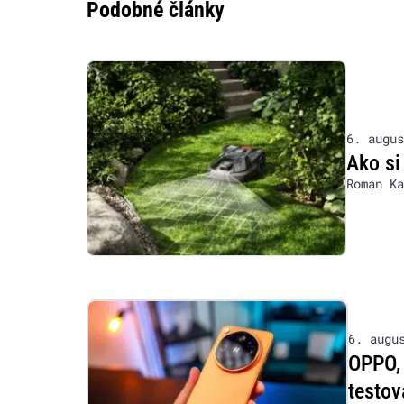
Podobné články
6. augus
Ako si
Roman Ka
6. augu
OPPO, 
testov