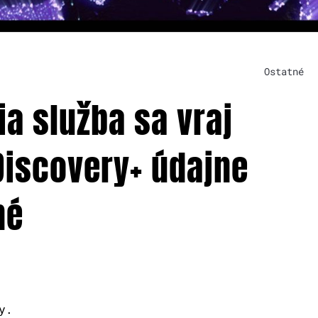
Ostatné
a služba sa vraj
Discovery+ údajne
né
y.