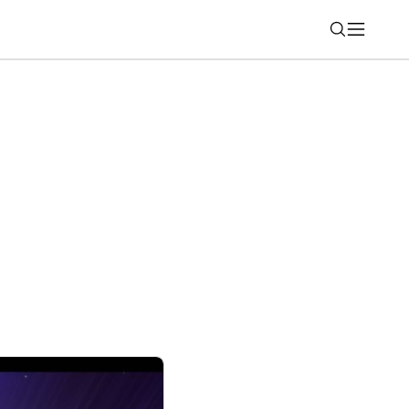
Nájsť
awei sú pripravené na lyžovanie aj
jú viacero noviniek