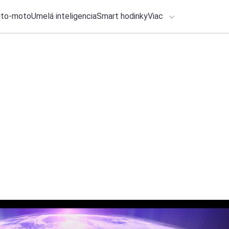
uto-moto
Umelá inteligencia
Smart hodinky
Viac
HLO BY VÁS ZAUJÍMAŤ
lačové správy
6. augusta 2026
•
3m
Nové hodinky od Hu
ADÁVANIA
cyklistiku. Prináša
Zadajte frázu pre vyhľadanie
Roman Kadlec