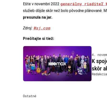
generálny riaditeľ 
Ešte v novembri 2022
služieb dôjde skôr než bolo pôvodne plánované. Mal
presunula na jar.
Wsj.com
Zdroj:
Prečítajte si tiež:
4. novem
K spoj
skôr a
Redakcia
Ostatné