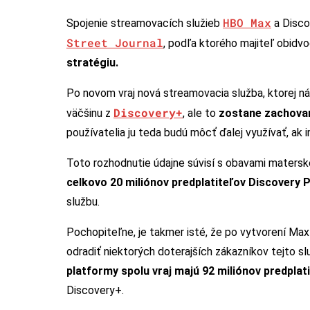
HBO Max
Spojenie streamovacích služieb
a Disco
Street Journal
, podľa ktorého majiteľ obidvo
stratégiu.
Po novom vraj nová streamovacia služba, ktorej 
Discovery+
väčšinu z
, ale to
zostane zachova
používatelia ju teda budú môcť ďalej využívať, a
Toto rozhodnutie údajne súvisí s obavami matersk
celkovo 20 miliónov predplatiteľov Discovery 
službu.
Pochopiteľne, je takmer isté, že po vytvorení Ma
odradiť niektorých doterajších zákazníkov tejto sl
platformy spolu vraj majú 92 miliónov predplat
Discovery+.