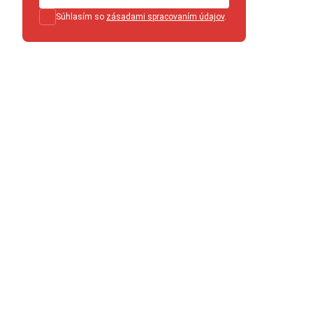
Súhlasím so
zásadami spracovaním údajov
.