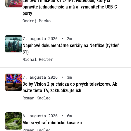
Lenovo ThinkPad X1 2-in-1: Notebook, ktorý si
opravíte jednoduchšie a má aj vymeniteľné USB-C
porty
Ondrej Macko
7. augusta 2026
•
2m
Napínavé dokumentárne seriály na Netflixe (týždeň
31)
Michal Reiter
7. augusta 2026
•
3m
Dolby Vision 2 prichádza do prvých televízorov. Ak
máte tieto TV, zaktualizujte ich
Roman Kadlec
6. augusta 2026
•
6m
Ako si vybrať robotickú kosačku
Roman Kadlec