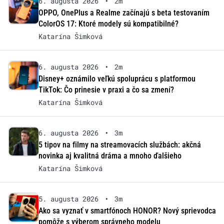
6. augusta 2026
•
2m
OPPO, OnePlus a Realme začínajú s beta testovaním
ColorOS 17: Ktoré modely sú kompatibilné?
Katarína Šimková
6. augusta 2026
•
2m
Disney+ oznámilo veľkú spoluprácu s platformou
TikTok: Čo prinesie v praxi a čo sa zmení?
Katarína Šimková
6. augusta 2026
•
3m
5 tipov na filmy na streamovacích službách: akčná
novinka aj kvalitná dráma a mnoho ďalšieho
Katarína Šimková
5. augusta 2026
•
3m
Ako sa vyznať v smartfónoch HONOR? Nový sprievodca
pomôže s výberom správneho modelu