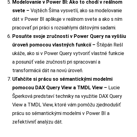
Modelovanie v Power BI: Ako to chodí v reálnom
svete –
Vojtěch Šíma vysvetlí, ako sa modelovanie
dát v Power BI aplikuje v reálnom svete a ako s ním
pracovať pri práci s rozsiahlymi dátovými sadami.
Posuňte svoje zručnosti v Power Query na vyššiu
úroveň pomocou vlastných funkcií –
Štěpán Rešl
ukáže, ako si v Power Query vytvoriť vlastné funkcie
a posunúť vaše zručnosti pri spracovaní a
transformácii dát na novú úroveň.
Uľahčite si prácu so sémantickými modelmi
pomocou DAX Query View a TMDL View –
Lucie
Šperková predstaví techniky na využitie DAX Query
View a TMDL View, ktoré vám pomôžu zjednodušiť
prácu so sémantickými modelmi v Power BI a
zefektívniť analýzu dát.