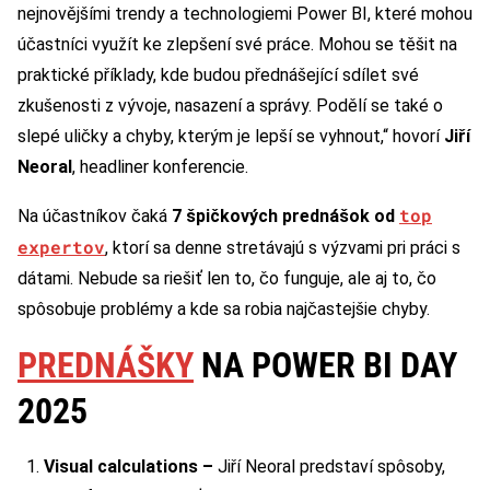
nejnovějšími trendy a technologiemi Power BI, které mohou
účastníci využít ke zlepšení své práce. Mohou se těšit na
praktické příklady, kde budou přednášející sdílet své
zkušenosti z vývoje, nasazení a správy. Podělí se také o
slepé uličky a chyby, kterým je lepší se vyhnout,“ hovorí
Jiří
Neoral
, headliner konferencie.
top
Na účastníkov čaká
7 špičkových prednášok od
expertov
, ktorí sa denne stretávajú s výzvami pri práci s
dátami. Nebude sa riešiť len to, čo funguje, ale aj to, čo
spôsobuje problémy a kde sa robia najčastejšie chyby.
PREDNÁŠKY
NA POWER BI DAY
2025
Visual calculations –
Jiří Neoral predstaví spôsoby,