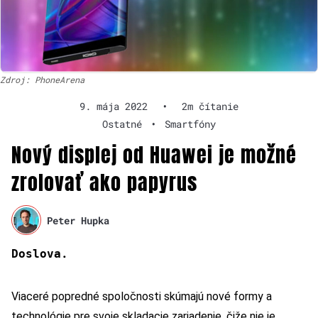
Zdroj: PhoneArena
9. mája 2022
•
2m čítanie
Ostatné
•
Smartfóny
Nový displej od Huawei je možné
zrolovať ako papyrus
Peter Hupka
.
Doslova
Viaceré popredné spoločnosti skúmajú nové formy a
technológie pre svoje skladacie zariadenie, čiže nie je