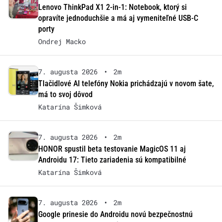
Lenovo ThinkPad X1 2-in-1: Notebook, ktorý si
opravíte jednoduchšie a má aj vymeniteľné USB-C
porty
Ondrej Macko
7. augusta 2026
•
2m
Tlačidlové AI telefóny Nokia prichádzajú v novom šate,
má to svoj dôvod
Katarína Šimková
7. augusta 2026
•
2m
HONOR spustil beta testovanie MagicOS 11 aj
Androidu 17: Tieto zariadenia sú kompatibilné
Katarína Šimková
7. augusta 2026
•
2m
Google prinesie do Androidu novú bezpečnostnú