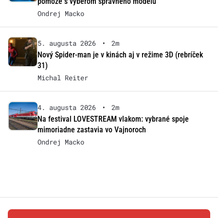
pomôže s výberom správneho modelu
Ondrej Macko
5. augusta 2026
•
2m
Nový Spider-man je v kinách aj v režime 3D (rebríček
31)
Michal Reiter
4. augusta 2026
•
2m
Na festival LOVESTREAM vlakom: vybrané spoje
mimoriadne zastavia vo Vajnoroch
Ondrej Macko