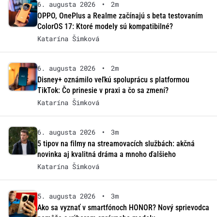
6. augusta 2026
•
2m
OPPO, OnePlus a Realme začínajú s beta testovaním
ColorOS 17: Ktoré modely sú kompatibilné?
Katarína Šimková
6. augusta 2026
•
2m
Disney+ oznámilo veľkú spoluprácu s platformou
TikTok: Čo prinesie v praxi a čo sa zmení?
Katarína Šimková
6. augusta 2026
•
3m
5 tipov na filmy na streamovacích službách: akčná
novinka aj kvalitná dráma a mnoho ďalšieho
Katarína Šimková
5. augusta 2026
•
3m
Ako sa vyznať v smartfónoch HONOR? Nový sprievodca