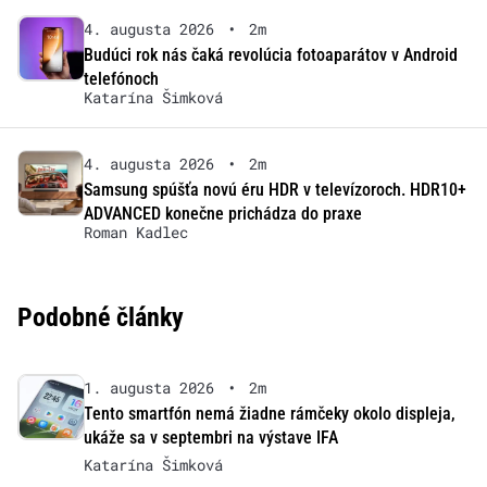
4. augusta 2026
•
2m
Budúci rok nás čaká revolúcia fotoaparátov v Android
telefónoch
Katarína Šimková
4. augusta 2026
•
2m
Samsung spúšťa novú éru HDR v televízoroch. HDR10+
ADVANCED konečne prichádza do praxe
Roman Kadlec
Podobné články
1. augusta 2026
•
2m
Tento smartfón nemá žiadne rámčeky okolo displeja,
ukáže sa v septembri na výstave IFA
Katarína Šimková