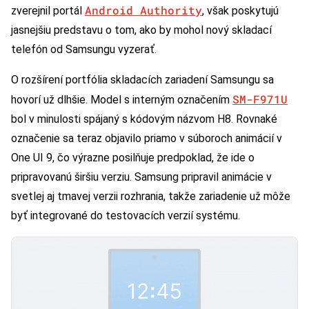
Android Authority
zverejnil portál
, však poskytujú
jasnejšiu predstavu o tom, ako by mohol nový skladací
telefón od Samsungu vyzerať.
O rozšírení portfólia skladacích zariadení Samsungu sa
SM-F971U
hovorí už dlhšie. Model s interným označením
bol v minulosti spájaný s kódovým názvom H8. Rovnaké
označenie sa teraz objavilo priamo v súboroch animácií v
One UI 9, čo výrazne posilňuje predpoklad, že ide o
pripravovanú širšiu verziu. Samsung pripravil animácie v
svetlej aj tmavej verzii rozhrania, takže zariadenie už môže
byť integrované do testovacích verzií systému.