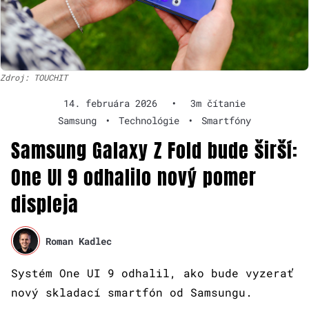
Zdroj: TOUCHIT
14. februára 2026
•
3m čítanie
Samsung
•
Technológie
•
Smartfóny
Samsung Galaxy Z Fold bude širší:
One UI 9 odhalilo nový pomer
displeja
Roman Kadlec
Systém One UI 9 odhalil, ako bude vyzerať
nový skladací smartfón od Samsungu.