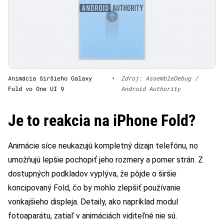
Animácia širšieho Galaxy
•
Zdroj: AssembleDebug /
Fold vo One UI 9
Android Authority
Je to reakcia na iPhone Fold?
Animácie síce neukazujú kompletný dizajn telefónu, no
umožňujú lepšie pochopiť jeho rozmery a pomer strán. Z
dostupných podkladov vyplýva, že pôjde o širšie
koncipovaný Fold, čo by mohlo zlepšiť používanie
vonkajšieho displeja. Detaily, ako napríklad modul
fotoaparátu, zatiaľ v animáciách viditeľné nie sú.