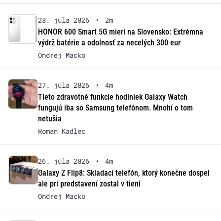
28. júla 2026
•
2m
HONOR 600 Smart 5G mieri na Slovensko: Extrémna
výdrž batérie a odolnosť za necelých 300 eur
Ondrej Macko
27. júla 2026
•
4m
Tieto zdravotné funkcie hodiniek Galaxy Watch
fungujú iba so Samsung telefónom. Mnohí o tom
netušia
Roman Kadlec
26. júla 2026
•
4m
Galaxy Z Flip8: Skladací telefón, ktorý konečne dospel
ale pri predstavení zostal v tieni
Ondrej Macko