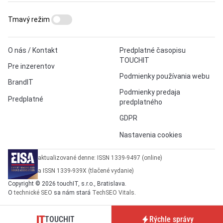
Tmavý režim
O nás / Kontakt
Predplatné časopisu
TOUCHIT
Pre inzerentov
Podmienky používania webu
BrandIT
Podmienky predaja
Predplatné
predplatného
GDPR
Nastavenia cookies
aktualizované denne: ISSN 1339-9497 (online)
a ISSN 1339-939X (tlačené vydanie)
Copyright © 2026 touchIT, s.r.o., Bratislava.
O
technické SEO
sa nám stará
TechSEO Vitals
.
TOUCHIT
Rýchle správy