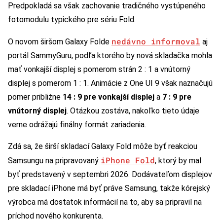
Predpokladá sa však zachovanie tradičného vystúpeného
fotomodulu typického pre sériu Fold.
nedávno informoval
O novom širšom Galaxy Folde
aj
portál SammyGuru, podľa ktorého by nová skladačka mohla
mať vonkajší displej s pomerom strán 2 : 1 a vnútorný
displej s pomerom 1 : 1. Animácie z One UI 9 však naznačujú
pomer približne
14 : 9 pre vonkajší displej
a
7 : 9 pre
vnútorný displej
. Otázkou zostáva, nakoľko tieto údaje
verne odrážajú finálny formát zariadenia.
Zdá sa, že širší skladací Galaxy Fold môže byť reakciou
iPhone Fold
Samsungu na pripravovaný
, ktorý by mal
byť predstavený v septembri 2026. Dodávateľom displejov
pre skladací iPhone má byť práve Samsung, takže kórejský
výrobca má dostatok informácií na to, aby sa pripravil na
príchod nového konkurenta.