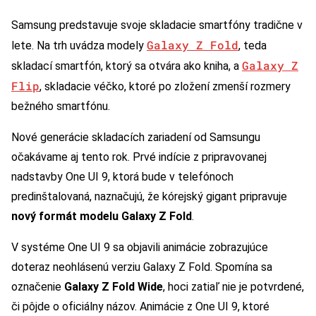
Samsung predstavuje svoje skladacie smartfóny tradične v
Galaxy Z Fold
lete. Na trh uvádza modely
, teda
Galaxy Z
skladací smartfón, ktorý sa otvára ako kniha, a
Flip
, skladacie véčko, ktoré po zložení zmenší rozmery
bežného smartfónu.
Nové generácie skladacích zariadení od Samsungu
očakávame aj tento rok. Prvé indície z pripravovanej
nadstavby One UI 9, ktorá bude v telefónoch
predinštalovaná, naznačujú, že kórejský gigant pripravuje
nový formát modelu Galaxy Z Fold
.
V systéme One UI 9 sa objavili animácie zobrazujúce
doteraz neohlásenú verziu Galaxy Z Fold. Spomína sa
označenie
Galaxy Z Fold Wide
, hoci zatiaľ nie je potvrdené,
či pôjde o oficiálny názov. Animácie z One UI 9, ktoré