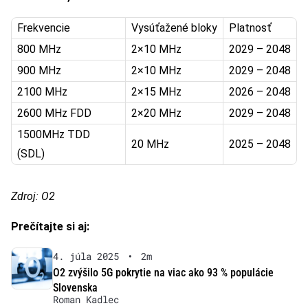
Frekvencie
Vysúťažené bloky
Platnosť
800 MHz
2×10 MHz
2029 – 2048
900 MHz
2×10 MHz
2029 – 2048
2100 MHz
2×15 MHz
2026 – 2048
2600 MHz FDD
2×20 MHz
2029 – 2048
1500MHz TDD
20 MHz
2025 – 2048
(SDL)
Zdroj: O2
Prečítajte si aj:
4. júla 2025
•
2m
O2 zvýšilo 5G pokrytie na viac ako 93 % populácie
Slovenska
Roman Kadlec