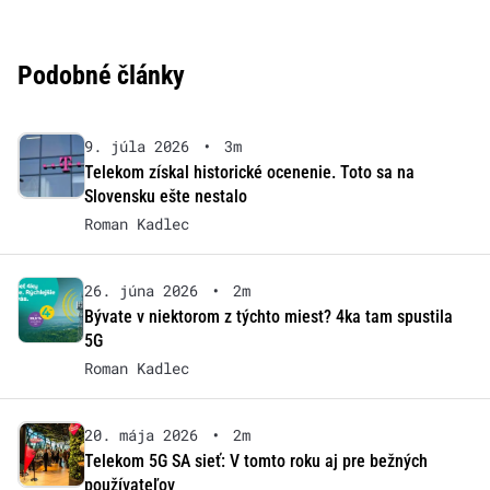
Podobné články
9. júla 2026
•
3m
Telekom získal historické ocenenie. Toto sa na
Slovensku ešte nestalo
Roman Kadlec
26. júna 2026
•
2m
Bývate v niektorom z týchto miest? 4ka tam spustila
5G
Roman Kadlec
20. mája 2026
•
2m
Telekom 5G SA sieť: V tomto roku aj pre bežných
používateľov