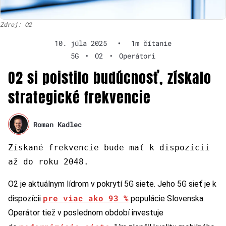
Zdroj: O2
10. júla 2025
•
1m čítanie
5G
•
O2
•
Operátori
O2 si poistilo budúcnosť, získalo
strategické frekvencie
Roman Kadlec
Získané frekvencie bude mať k dispozícii
až do roku 2048.
O2 je aktuálnym lídrom v pokrytí 5G siete. Jeho 5G sieť je k
pre viac ako 93 %
dispozícii
populácie Slovenska.
Operátor tiež v poslednom období investuje