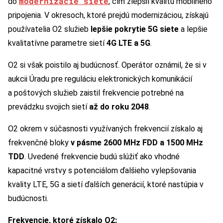
modernizácie siete
do
, čím zlepšil kvalitu mobilného
pripojenia. V okresoch, ktoré prejdú modernizáciou, získajú
používatelia O2 služieb
lepšie pokrytie 5G siete
a lepšie
kvalitatívne parametre sietí
4G LTE a 5G
.
O2 si však poistilo aj budúcnosť. Operátor oznámil, že si v
aukcii Úradu pre reguláciu elektronických komunikácií
a poštových služieb zaistil frekvencie potrebné na
prevádzku svojich sietí
až do roku 2048
.
O2 okrem v súčasnosti využívaných frekvencií získalo aj
frekvenčné bloky
v pásme 2600 MHz FDD a 1500 MHz
TDD
. Uvedené frekvencie budú slúžiť ako vhodné
kapacitné vrstvy s potenciálom ďalšieho vylepšovania
kvality LTE, 5G a sietí ďalších generácií, ktoré nastúpia v
budúcnosti.
Frekvencie, ktoré získalo O2: