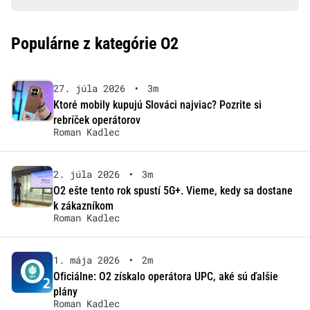
Populárne z kategórie O2
27. júla 2026
•
3m
Ktoré mobily kupujú Slováci najviac? Pozrite si
rebríček operátorov
Roman Kadlec
2. júla 2026
•
3m
O2 ešte tento rok spustí 5G+. Vieme, kedy sa dostane
k zákazníkom
Roman Kadlec
1. mája 2026
•
2m
Oficiálne: O2 získalo operátora UPC, aké sú ďalšie
plány
Roman Kadlec