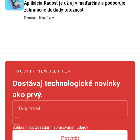
Aplikácia Radosť je už aj v maďarčine a podporuje
zahraničné doklady totožnosti
Roman Kadlec
TOUCHIT NEWSLETTER
Dostávaj technologické novinky
ako prvý.
Súhlasím so
zásadami spracovaním údajov
.
Potvrdiť