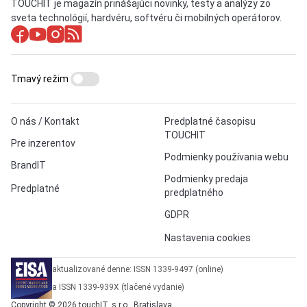
TOUCHIT je magazín prinášajúci novinky, testy a analýzy zo
sveta technológií, hardvéru, softvéru či mobilných operátorov.
Tmavý režim
O nás / Kontakt
Predplatné časopisu
TOUCHIT
Pre inzerentov
Podmienky používania webu
BrandIT
Podmienky predaja
Predplatné
predplatného
GDPR
Nastavenia cookies
aktualizované denne: ISSN 1339-9497 (online)
a ISSN 1339-939X (tlačené vydanie)
Copyright © 2026 touchIT, s.r.o., Bratislava.