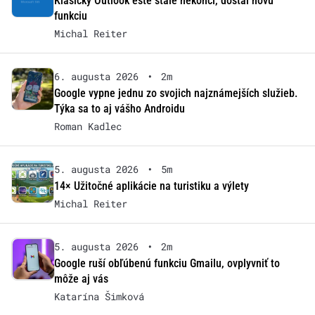
Klasický Outlook ešte stále nekončí, dostal novú
funkciu
Michal Reiter
6. augusta 2026
•
2m
Google vypne jednu zo svojich najznámejších služieb.
Týka sa to aj vášho Androidu
Roman Kadlec
5. augusta 2026
•
5m
14× Užitočné aplikácie na turistiku a výlety
Michal Reiter
5. augusta 2026
•
2m
Google ruší obľúbenú funkciu Gmailu, ovplyvniť to
môže aj vás
Katarína Šimková