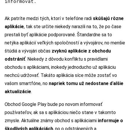
informovať.
Ak patríte medzi tých, ktorí v telefóne radi
skúšajú rôzne
aplikácie
, tak ste určite niekedy narazili na to, že po čase
prestali byť aplikácie podporované. Štandardne sa to
netýka aplikácií veľkých spoločností a vývojárov, no menšie
štúdiá a vývojári občas
zvyknú aplikácie z obchodu
odstrániť
. Niekedy z dôvodu konfliktu s pravidlami
obchodu s aplikáciami, inokedy jednoducho už aplikáciu
nechcú udržovať. Takáto aplikácia síce môže zostať vo
vašom smartfóne, no
napriek tomu už nedostane ďalšie
aktualizácie
.
Obchod Google Play bude po novom informovať
používateľov, ak sa s aplikáciou niečo stane v takomto
zmysle. Aktuálne známy obchod s aplikáciami
informuje o
škodlivých aplikáciách
, no o odstránených a