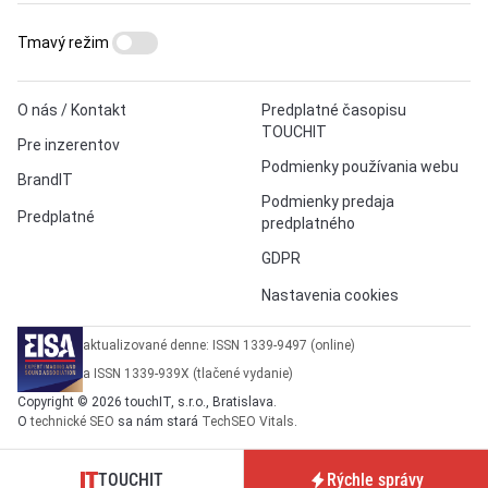
Tmavý režim
O nás / Kontakt
Predplatné časopisu
TOUCHIT
Pre inzerentov
Podmienky používania webu
BrandIT
Podmienky predaja
Predplatné
predplatného
GDPR
Nastavenia cookies
aktualizované denne: ISSN 1339-9497 (online)
a ISSN 1339-939X (tlačené vydanie)
Copyright © 2026 touchIT, s.r.o., Bratislava.
O
technické SEO
sa nám stará
TechSEO Vitals
.
TOUCHIT
Rýchle správy