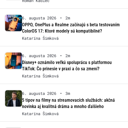
Roman Kadlec
6. augusta 2026
•
2m
OPPO, OnePlus a Realme začínajú s beta testovaním
ColorOS 17: Ktoré modely sú kompatibilné?
Katarína Šimková
6. augusta 2026
•
2m
Disney+ oznámilo veľkú spoluprácu s platformou
TikTok: Čo prinesie v praxi a čo sa zmení?
Katarína Šimková
6. augusta 2026
•
3m
5 tipov na filmy na streamovacích službách: akčná
novinka aj kvalitná dráma a mnoho ďalšieho
Katarína Šimková