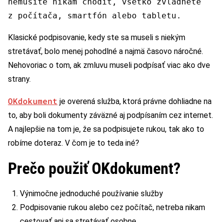
nemusíte nikam chodiť, všetko zvládnete
z počítača, smartfón alebo tabletu.
Klasické podpisovanie, kedy ste sa museli s niekým
stretávať, bolo menej pohodlné a najmä časovo náročné.
Nehovoriac o tom, ak zmluvu museli podpísať viac ako dve
strany.
OKdokument
je overená služba, ktorá právne dohliadne na
to, aby boli dokumenty záväzné aj podpísaním cez internet.
A najlepšie na tom je, že sa podpisujete rukou, tak ako to
robíme doteraz. V čom je to teda iné?
Prečo použiť OKdokument?
Výnimočne jednoduché používanie služby
Podpisovanie rukou alebo cez počítač, netreba nikam
cestovať ani sa stretávať osobne