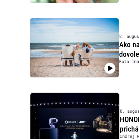
8. augus
Ako na
dovol
Katarína
8. augu
HONOR 
prichá
Ondrej 