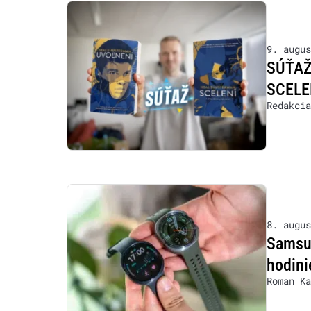
9. augus
SÚŤAŽ:
SCELE
Redakcia
8. augus
Samsun
hodini
Roman Ka