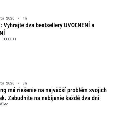
ta 2026
•
1m
 Vyhrajte dva bestsellery UVOĽNENÍ a
NÍ
 TOUCHIT
ta 2026
•
3m
g má riešenie na najväčší problém svojich
ek. Zabudnite na nabíjanie každé dva dni
dlec