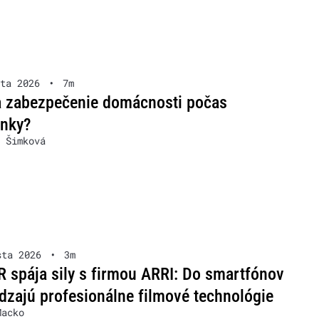
ta 2026
•
7m
 zabezpečenie domácnosti počas
enky?
 Šimková
sta 2026
•
3m
spája sily s firmou ARRI: Do smartfónov
dzajú profesionálne filmové technológie
Macko