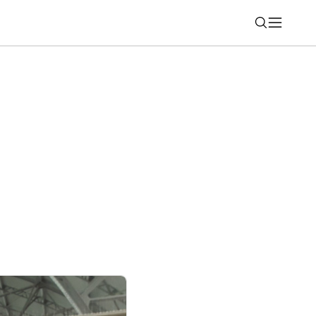
Nájsť
 2026: Motorka, ktorá robí jazdenie