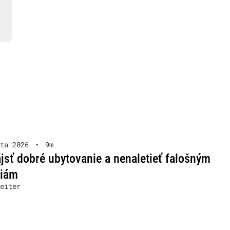
ta 2026
•
9m
jsť dobré ubytovanie a nenaletieť falošným
ziám
eiter