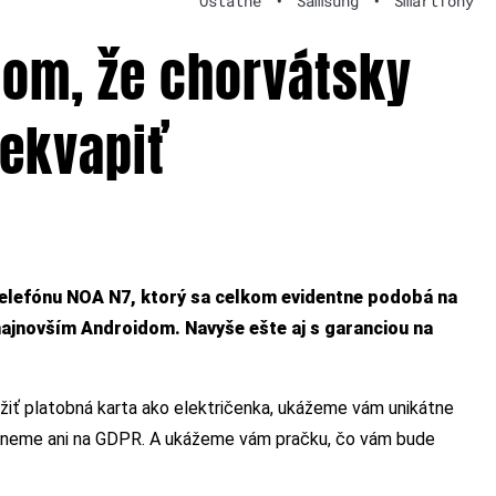
Ostatné
•
Samsung
•
Smartfóny
tom, že chorvátsky
rekvapiť
elefónu NOA N7, ktorý sa celkom evidentne podobá na
najnovším Androidom. Navyše ešte aj s garanciou na
oužiť platobná karta ako električenka, ukážeme vám unikátne
udneme ani na GDPR. A ukážeme vám pračku, čo vám bude