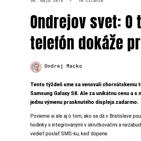
30. mája 2018
•
1m čítanie
Ondrejov svet: O 
telefón dokáže p
Ondrej Macko
Tento týždeň sme sa venovali chorvátskemu t
Samsung Galaxy S8. Ale za unikátnu cenu a s 
jednu výmenu prasknutého displeja zadarmo.
Povieme si ale aj o tom, ako sa dá v Bratislave p
hodinky s integrovanými v skrutkovačmi a nezab
vedieť poslať SMS-ku, keď doperie.