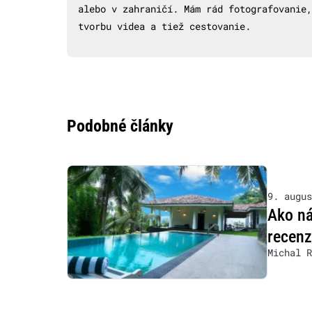
alebo v zahraničí. Mám rád fotografovanie,
tvorbu videa a tiež cestovanie.
Podobné články
9. augus
Ako ná
recen
Michal R