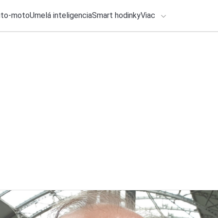
uto-moto
Umelá inteligencia
Smart hodinky
Viac
HLO BY VÁS ZAUJÍMAŤ
Recenzia
lačové správy
31. júla 2026
•
4m
Honda CB500 Hornet
ADÁVANIA
jednoduchším
Zadajte frázu pre vyhľadanie
Ondrej Macko