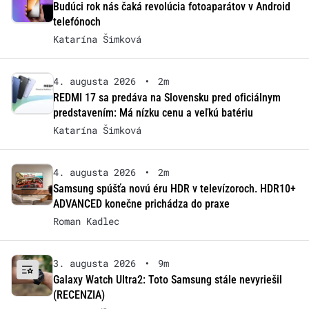
Budúci rok nás čaká revolúcia fotoaparátov v Android
telefónoch
Katarína Šimková
4. augusta 2026
•
2m
REDMI 17 sa predáva na Slovensku pred oficiálnym
predstavením: Má nízku cenu a veľkú batériu
Katarína Šimková
4. augusta 2026
•
2m
Samsung spúšťa novú éru HDR v televízoroch. HDR10+
ADVANCED konečne prichádza do praxe
Roman Kadlec
3. augusta 2026
•
9m
Galaxy Watch Ultra2: Toto Samsung stále nevyriešil
(RECENZIA)