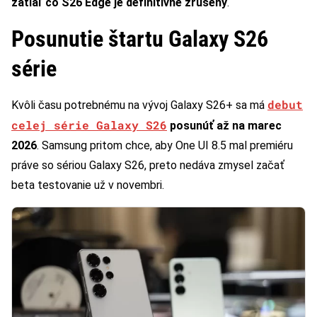
zatiaľ čo S26 Edge je definitívne zrušený
.
Posunutie štartu Galaxy S26
série
debut
Kvôli času potrebnému na vývoj Galaxy S26+ sa má
celej série Galaxy S26
posunúť až na marec
2026
. Samsung pritom chce, aby One UI 8.5 mal premiéru
práve so sériou Galaxy S26, preto nedáva zmysel začať
beta testovanie už v novembri.