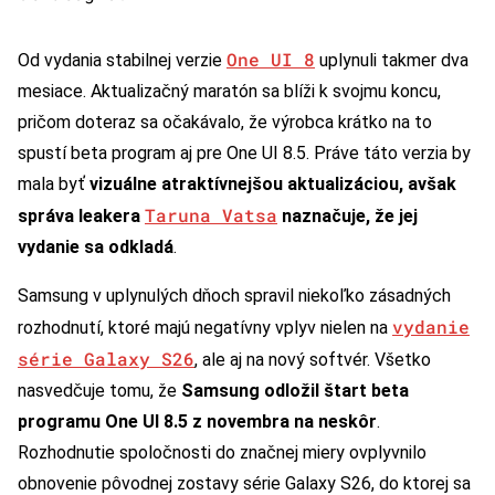
One UI 8
Od vydania stabilnej verzie
uplynuli takmer dva
mesiace. Aktualizačný maratón sa blíži k svojmu koncu,
pričom doteraz sa očakávalo, že výrobca krátko na to
spustí beta program aj pre One UI 8.5. Práve táto verzia by
mala byť
vizuálne atraktívnejšou aktualizáciou, avšak
Taruna Vatsa
správa leakera
naznačuje, že jej
vydanie sa odkladá
.
Samsung v uplynulých dňoch spravil niekoľko zásadných
vydanie
rozhodnutí, ktoré majú negatívny vplyv nielen na
série Galaxy S26
, ale aj na nový softvér. Všetko
nasvedčuje tomu, že
Samsung odložil štart beta
programu One UI 8.5 z novembra na neskôr
.
Rozhodnutie spoločnosti do značnej miery ovplyvnilo
obnovenie pôvodnej zostavy série Galaxy S26, do ktorej sa