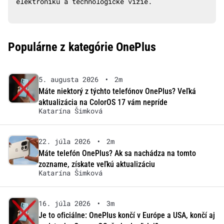
elektroniku a technologické vízie.
Populárne z kategórie OnePlus
5. augusta 2026
•
2m
Máte niektorý z týchto telefónov OnePlus? Veľká
aktualizácia na ColorOS 17 vám nepríde
Katarína Šimková
22. júla 2026
•
2m
Máte telefón OnePlus? Ak sa nachádza na tomto
zozname, získate veľkú aktualizáciu
Katarína Šimková
16. júla 2026
•
3m
Je to oficiálne: OnePlus končí v Európe a USA, končí aj