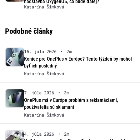
nadstavba OxygenOS, čo bude ďalej?
Katarína Šimková
Podobné články
15. júla 2026
•
2m
Koniec pre OnePlus v Európe? Tento týždeň by mohol
byť ich posledný
Katarína Šimková
7. júla 2026
•
3m
OnePlus má v Európe problém s reklamáciami,
používatelia sú sklamaní
Katarína Šimková
4. júla 2026
•
2m