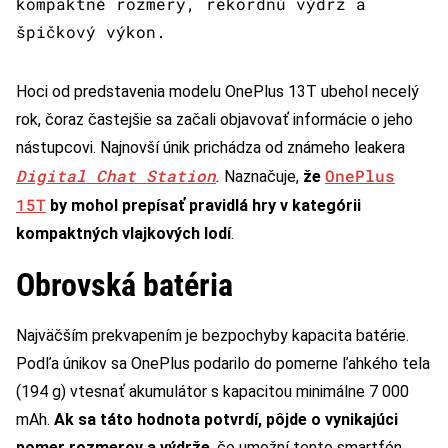
kompaktné rozmery, rekordnú výdrž a
špičkový výkon.
Hoci od predstavenia modelu OnePlus 13T ubehol necelý
rok, čoraz častejšie sa začali objavovať informácie o jeho
nástupcovi. Najnovší únik prichádza od známeho leakera
Digital Chat Station
OnePlus
.
Naznačuje,
že
15T
by mohol prepísať pravidlá hry v kategórii
kompaktných vlajkových lodí
.
Obrovská batéria
Najväčším prekvapením je bezpochyby kapacita batérie.
Podľa únikov sa OnePlus podarilo do pomerne ľahkého tela
(194 g) vtesnať akumulátor s kapacitou minimálne 7 000
mAh.
Ak sa táto hodnota potvrdí, pôjde o vynikajúci
pomer rozmerov a výdrže
, čo umožní tento smartfón