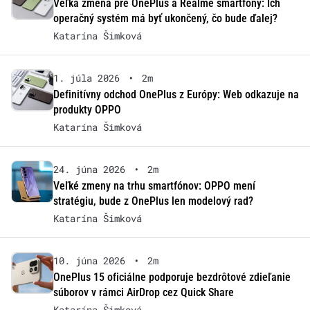
Veľká zmena pre OnePlus a Realme smartfóny: Ich
operačný systém má byť ukončený, čo bude ďalej?
Katarína Šimková
1. júla 2026
•
2m
Definitívny odchod OnePlus z Európy: Web odkazuje na
produkty OPPO
Katarína Šimková
24. júna 2026
•
2m
Veľké zmeny na trhu smartfónov: OPPO mení
stratégiu, bude z OnePlus len modelový rad?
Katarína Šimková
10. júna 2026
•
2m
OnePlus 15 oficiálne podporuje bezdrôtové zdieľanie
súborov v rámci AirDrop cez Quick Share
Katarína Šimková