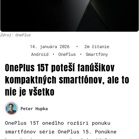
Zdroj: OnePlus
14. januára 2026
•
2m čítanie
Android
•
OnePlus
•
Smartfóny
OnePlus 15T poteší fanúšikov
kompaktných smartfónov, ale to
nie je všetko
Peter Hupka
OnePlus 15T onedlho rozšíri ponuku
smartfónov série OnePlus 15. Ponúkne