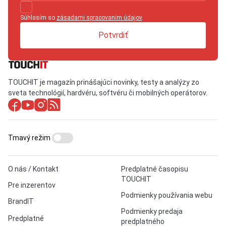
Súhlasím so
zásadami spracovaním údajov
.
Potvrdiť
TOUCHIT je magazín prinášajúci novinky, testy a analýzy zo
sveta technológií, hardvéru, softvéru či mobilných operátorov.
Tmavý režim
O nás / Kontakt
Predplatné časopisu
TOUCHIT
Pre inzerentov
Podmienky používania webu
BrandIT
Podmienky predaja
Predplatné
predplatného