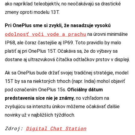
ako napríklad teleobjektív, no neočakávajú sa drastické
zmeny oproti modelu 13T.
Pri OnePlus sme si zvykli, že nasadzuje vysokú
odolnosť voči vode a prachu
na úrovni minimálne
IP68, ale čoraz častejšie aj IP69. Toto pravidlo by malo
platiť aj pri OnePlus 15T. Očakáva sa, že do výbavy sa
dostane aj ultrazvuková čítačka odtlačkov prstov v displeji.
Ak sa OnePlus bude držať svojej tradičnej stratégie, model
15T by sa na niektorých trhoch (napr. India) mohol objaviť
pod označením OnePlus 15s.
Oficiálny dátum
predstavenia síce nie je známy
, no vzhľadom na
zvyšujúcu sa intenzitu únikov môžeme očakávať ďalšie
novinky už v najbližších týždňoch.
Zdroj:
Digital Chat Station