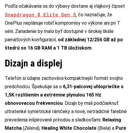
Podľa očakávania sa do výbavy dostane aj vlajkový čipset
Snapdragon 8 Elite Gen 5
, čo naznačuje, že
OnePlus neplánuje robiť kompromisy vo výkone ani pri T
sérii. Zariadenie by malo byť dostupné v širokej škále
pamäťových konfigurácií,
od základnej 12/256 GB až po
štedrú so 16 GB RAM a 1 TB úložiskom
.
Dizajn a displej
Telefón si údajne zachováva kompaktnejší formát svojho
predchodcu. Špekuluje sa o
6,31-palcovej uhlopriečke s
1,5K rozlíšením a extrémne plynulou 165 Hz
obnovovacou frekvenciou
. Dizajn by mali podčiarknuť
ultratenké symetrické rámčeky a nové, netradičné farebné
prevedenia inšpirované prírodou a sladkosťami:
Relaxing
Matcha
(
Zelená
),
Healing White Chocolate
(
Biela
) a
Pure