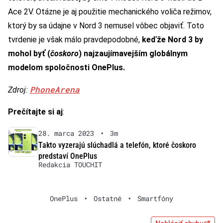
Ace 2V. Otázne je aj použitie mechanického voliča režimov,
ktorý by sa údajne v Nord 3 nemusel vôbec objaviť. Toto
tvrdenie je však málo pravdepodobné,
keďže Nord 3 by
mohol byť (
čoskoro
) najzaujímavejším globálnym
modelom spoločnosti OnePlus.
PhoneArena
Zdroj:
Prečítajte si aj
:
28. marca 2023
•
3m
Takto vyzerajú slúchadlá a telefón, ktoré čoskoro
predstaví OnePlus
Redakcia TOUCHIT
OnePlus
•
Ostatné
•
Smartfóny