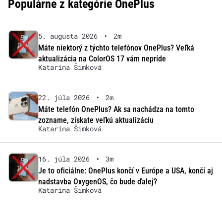
Populárne z kategórie OnePlus
5. augusta 2026
•
2m
Máte niektorý z týchto telefónov OnePlus? Veľká
aktualizácia na ColorOS 17 vám nepríde
Katarína Šimková
22. júla 2026
•
2m
Máte telefón OnePlus? Ak sa nachádza na tomto
zozname, získate veľkú aktualizáciu
Katarína Šimková
16. júla 2026
•
3m
Je to oficiálne: OnePlus končí v Európe a USA, končí aj
nadstavba OxygenOS, čo bude ďalej?
Katarína Šimková