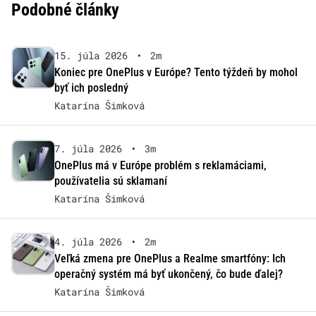
Podobné články
15. júla 2026
•
2m
Koniec pre OnePlus v Európe? Tento týždeň by mohol
byť ich posledný
Katarína Šimková
7. júla 2026
•
3m
OnePlus má v Európe problém s reklamáciami,
používatelia sú sklamaní
Katarína Šimková
4. júla 2026
•
2m
Veľká zmena pre OnePlus a Realme smartfóny: Ich
operačný systém má byť ukončený, čo bude ďalej?
Katarína Šimková