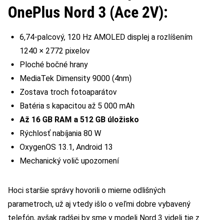
OnePlus Nord 3 (Ace 2V):
6,74-palcový, 120 Hz AMOLED displej a rozlíšením
1240 × 2772 pixelov
Ploché bočné hrany
MediaTek Dimensity 9000 (4nm)
Zostava troch fotoaparátov
Batéria s kapacitou až 5 000 mAh
Až 16 GB RAM a 512 GB úložisko
Rýchlosť nabíjania 80 W
OxygenOS 13.1, Android 13
Mechanický volič upozornení
Hoci staršie správy hovorili o mierne odlišných
parametroch, už aj vtedy išlo o veľmi dobre vybavený
telefón, avšak radšej by sme v modeli Nord 3 videli tie z