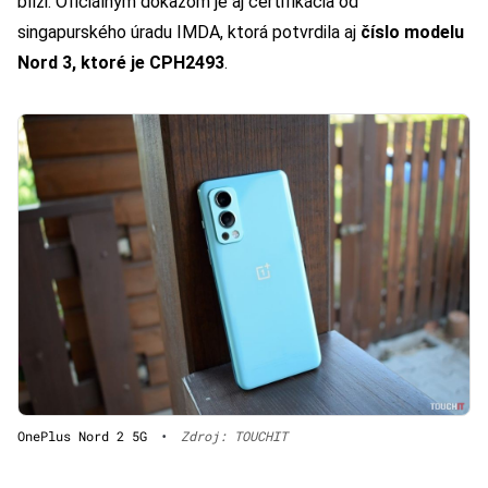
blíži. Oficiálnym dôkazom je aj certifikácia od
singapurského úradu IMDA, ktorá potvrdila aj
číslo modelu
Nord 3, ktoré je CPH2493
.
OnePlus Nord 2 5G
•
Zdroj: TOUCHIT