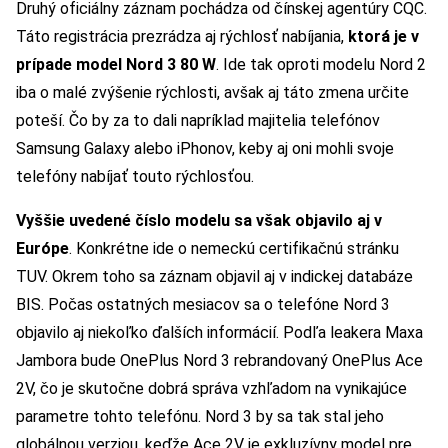
Druhý oficiálny záznam pochádza od čínskej agentúry CQC.
Táto registrácia prezrádza aj rýchlosť nabíjania,
ktorá je v
prípade model Nord 3 80 W
. Ide tak oproti modelu Nord 2
iba o malé zvýšenie rýchlosti, avšak aj táto zmena určite
poteší. Čo by za to dali napríklad majitelia telefónov
Samsung Galaxy alebo iPhonov, keby aj oni mohli svoje
telefóny nabíjať touto rýchlosťou.
Vyššie uvedené číslo modelu sa však objavilo aj v
Európe
. Konkrétne ide o nemeckú certifikačnú stránku
TUV. Okrem toho sa záznam objavil aj v indickej databáze
BIS. Počas ostatných mesiacov sa o telefóne Nord 3
objavilo aj niekoľko ďalších informácií. Podľa leakera Maxa
Jambora bude OnePlus Nord 3 rebrandovaný OnePlus Ace
2V, čo je skutočne dobrá správa vzhľadom na vynikajúce
parametre tohto telefónu. Nord 3 by sa tak stal jeho
globálnou verziou, keďže Ace 2V je exkluzívny model pre