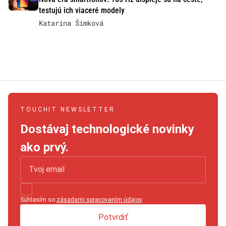
testujú ich viaceré modely
Katarína Šimková
TOUCHIT NEWSLETTER
Dostávaj technologické novinky
ako prvý.
Súhlasím so
zásadami spracovaním údajov
.
Potvrdiť