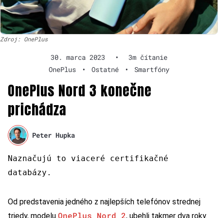
Zdroj: OnePlus
30. marca 2023
•
3m čítanie
OnePlus
•
Ostatné
•
Smartfóny
OnePlus Nord 3 konečne
prichádza
Peter Hupka
Naznačujú to viaceré certifikačné
databázy.
Od predstavenia jedného z najlepších telefónov strednej
OnePlus Nord 2
triedy, modelu
, ubehli takmer dva roky.