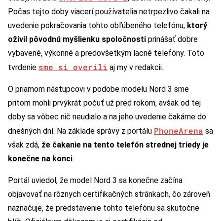
Počas tejto doby viacerí používatelia netrpezlivo čakali na
uvedenie pokračovania tohto obľúbeného telefónu,
ktorý
oživil pôvodnú myšlienku spoločnosti
prinášať dobre
vybavené, výkonné a predovšetkým lacné telefóny. Toto
sme si overili
tvrdenie
aj my v redakcii.
O priamom nástupcovi v podobe modelu Nord 3 sme
pritom mohli prvýkrát počuť už pred rokom, avšak od tej
doby sa vôbec nič neudialo a na jeho uvedenie čakáme do
PhoneArena
dnešných dní. Na základe správy z portálu
sa
však zdá,
že čakanie na tento telefón strednej triedy je
konečne na konci
.
Portál uviedol, že model Nord 3 sa konečne začína
objavovať na rôznych certifikačných stránkach, čo zároveň
naznačuje, že predstavenie tohto telefónu sa skutočne