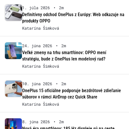
1. júla 2026
•
2m
Definitívny odchod OnePlus z Európy: Web odkazuje na
produkty OPPO
Katarína Šimková
24. júna 2026
•
2m
Veľké zmeny na trhu smartfónov: OPPO mení
stratégiu, bude z OnePlus len modelový rad?
Katarína Šimková
10. júna 2026
•
2m
OnePlus 15 oficiálne podporuje bezdrôtové zdieľanie
súborov v rámci AirDrop cez Quick Share
Katarína Šimková
8. júna 2026
•
2m
Nová éra smartfónov: 185 Hz displeje sú na ceste,