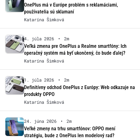
OnePlus má v Európe problém s reklamáciami,
používatelia sú sklamaní
Katarína Šimková
4. júla 2026
•
2m
Veľká zmena pre OnePlus a Realme smartfóny: Ich
operačný systém má byť ukončený, čo bude ďalej?
Katarína Šimková
1. júla 2026
•
2m
Definitívny odchod OnePlus z Európy: Web odkazuje na
produkty OPPO
Katarína Šimková
24. júna 2026
•
2m
Veľké zmeny na trhu smartfónov: OPPO mení
stratégiu, bude z OnePlus len modelový rad?