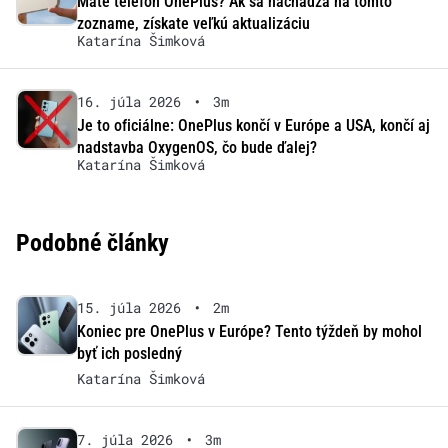
Máte telefón OnePlus? Ak sa nachádza na tomto
zozname, získate veľkú aktualizáciu
Katarína Šimková
16. júla 2026
•
3m
Je to oficiálne: OnePlus končí v Európe a USA, končí aj
nadstavba OxygenOS, čo bude ďalej?
Katarína Šimková
Podobné články
15. júla 2026
•
2m
Koniec pre OnePlus v Európe? Tento týždeň by mohol
byť ich posledný
Katarína Šimková
7. júla 2026
•
3m