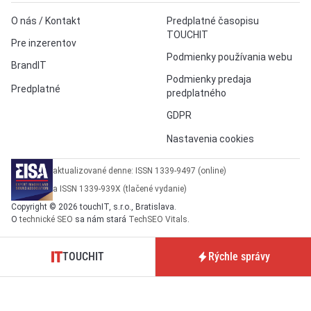
O nás / Kontakt
Predplatné časopisu
TOUCHIT
Pre inzerentov
Podmienky používania webu
BrandIT
Podmienky predaja
Predplatné
predplatného
GDPR
Nastavenia cookies
aktualizované denne: ISSN 1339-9497 (online)
a ISSN 1339-939X (tlačené vydanie)
Copyright © 2026 touchIT, s.r.o., Bratislava.
O
technické SEO
sa nám stará
TechSEO Vitals
.
TOUCHIT
Rýchle správy