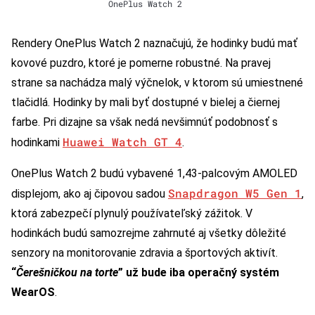
OnePlus Watch 2
Rendery OnePlus Watch 2 naznačujú, že hodinky budú mať
kovové puzdro, ktoré je pomerne robustné. Na pravej
strane sa nachádza malý výčnelok, v ktorom sú umiestnené
tlačidlá. Hodinky by mali byť dostupné v bielej a čiernej
farbe. Pri dizajne sa však nedá nevšimnúť podobnosť s
Huawei Watch GT 4
hodinkami
.
OnePlus Watch 2 budú vybavené 1,43-palcovým AMOLED
Snapdragon W5 Gen 1
displejom, ako aj čipovou sadou
,
ktorá zabezpečí plynulý používateľský zážitok. V
hodinkách budú samozrejme zahrnuté aj všetky dôležité
senzory na monitorovanie zdravia a športových aktivít.
“
Čerešničkou na torte
” už bude iba operačný systém
WearOS
.