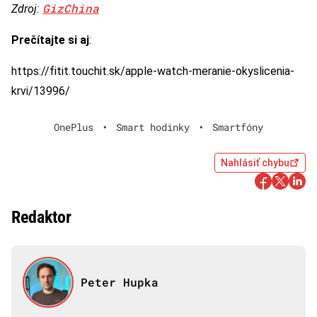
GizChina
Zdroj:
Prečítajte si aj
:
https://fitit.touchit.sk/apple-watch-meranie-okyslicenia-
krvi/13996/
OnePlus
•
Smart hodinky
•
Smartfóny
Nahlásiť chybu
Redaktor
Peter Hupka