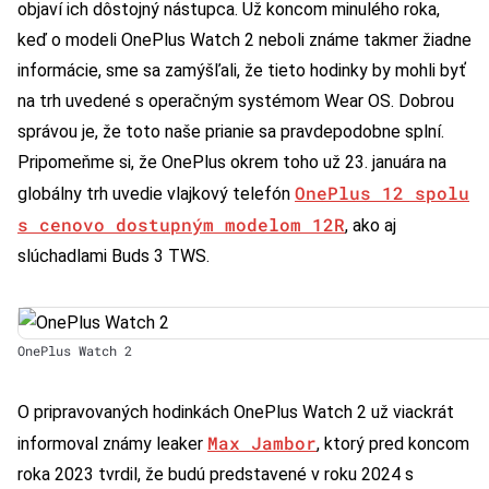
objaví ich dôstojný nástupca. Už koncom minulého roka,
keď o modeli OnePlus Watch 2 neboli známe takmer žiadne
informácie, sme sa zamýšľali, že tieto hodinky by mohli byť
na trh uvedené s operačným systémom Wear OS. Dobrou
správou je, že toto naše prianie sa pravdepodobne splní.
Pripomeňme si, že OnePlus okrem toho už 23. januára na
OnePlus 12 spolu
globálny trh uvedie vlajkový telefón
s cenovo dostupným modelom 12R
, ako aj
slúchadlami Buds 3 TWS.
OnePlus Watch 2
O pripravovaných hodinkách OnePlus Watch 2 už viackrát
Max Jambor
informoval známy leaker
, ktorý pred koncom
roka 2023 tvrdil, že budú predstavené v roku 2024 s