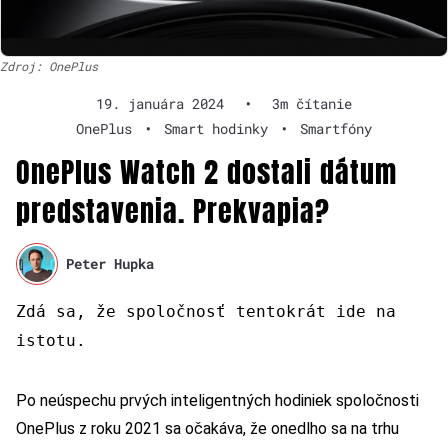
Zdroj: OnePlus
19. januára 2024
•
3m čítanie
OnePlus
•
Smart hodinky
•
Smartfóny
OnePlus Watch 2 dostali dátum
predstavenia. Prekvapia?
Peter Hupka
Zdá sa, že spoločnosť tentokrát ide na
istotu.
Po neúspechu prvých inteligentných hodiniek spoločnosti
OnePlus z roku 2021 sa očakáva, že onedlho sa na trhu