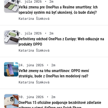
4. júla 2026
•
2m
Veľká zmena pre OnePlus a Realme smartfóny: Ich
operačný systém má byť ukončený, čo bude ďalej?
Katarína Šimková
1. júla 2026
•
2m
Definitívny odchod OnePlus z Európy: Web odkazuje na
produkty OPPO
Katarína Šimková
24. júna 2026
•
2m
Veľké zmeny na trhu smartfónov: OPPO mení
stratégiu, bude z OnePlus len modelový rad?
Katarína Šimková
10. júna 2026
•
2m
OnePlus 15 oficiálne podporuje bezdrôtové zdieľanie
súborov v rámci AirDrop cez Quick Share