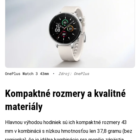
OnePlus Watch 3 43mm
•
Zdroj: OnePlus
Kompaktné rozmery a kvalitné
materiály
Hlavnou výhodou hodiniek sú ich kompaktné rozmery 43
mm v kombinácii s nízkou hmotnosťou len 37,8 gramu (bez
remienka), čo je idálna kombinácie pre menšie zápästia.