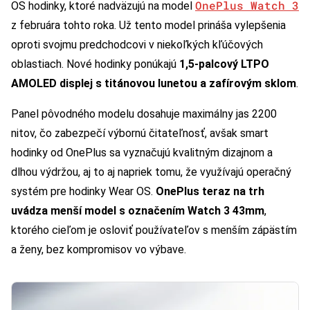
OnePlus Watch 3
OS hodinky, ktoré nadväzujú na model
z februára tohto roka. Už tento model prináša vylepšenia
oproti svojmu predchodcovi v niekoľkých kľúčových
oblastiach. Nové hodinky ponúkajú
1,5-palcový LTPO
AMOLED displej s titánovou lunetou a zafírovým sklom
.
Panel pôvodného modelu dosahuje maximálny jas 2200
nitov, čo zabezpečí výbornú čitateľnosť, avšak smart
hodinky od OnePlus sa vyznačujú kvalitným dizajnom a
dlhou výdržou, aj to aj napriek tomu, že využívajú operačný
systém pre hodinky Wear OS.
OnePlus teraz na trh
uvádza menší model s označením Watch 3 43mm
,
ktorého cieľom je osloviť používateľov s menším zápästím
a ženy, bez kompromisov vo výbave.