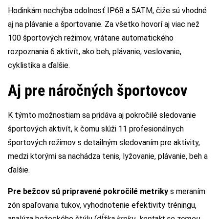
Hodinkám nechýba odolnosť IP68 a 5ATM, čiže sú vhodné
aj na plávanie a športovanie. Za všetko hovorí aj viac než
100 športových režimov, vrátane automatického
rozpoznania 6 aktivít, ako beh, plávanie, veslovanie,
cyklistika a ďalšie.
Aj pre náročných športovcov
K týmto možnostiam sa pridáva aj pokročilé sledovanie
športových aktivít, k čomu slúži 11 profesionálnych
športových režimov s detailným sledovaním pre aktivity,
medzi ktorými sa nachádza tenis, lyžovanie, plávanie, beh a
ďalšie.
Pre bežcov sú pripravené pokročilé metriky
s meraním
zón spaľovania tukov, vyhodnotenie efektivity tréningu,
analýza bežeckého štýlu (
dĺžka kroku, kontakt so zemou,