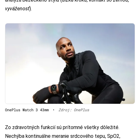
vyváženosť
).
OnePlus Watch 3 43mm
•
Zdroj: OnePlus
Zo zdravotných funkcií sú prítomné všetky dôležité.
Nechýba kontinuálne meranie srdcového tepu, SpO2,