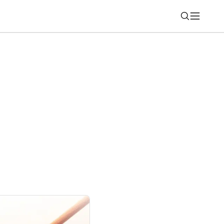
Nájsť
zdražovanie obľúbených smartfónov o