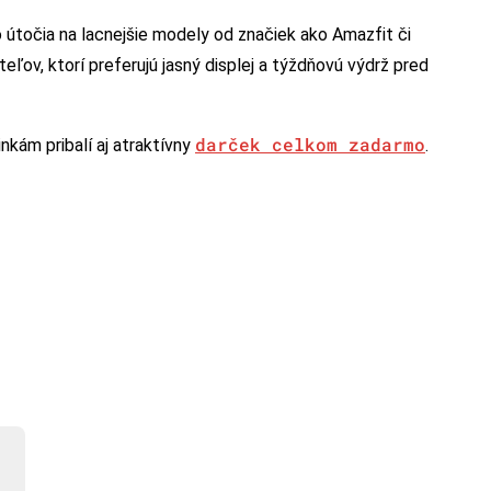
 útočia na lacnejšie modely od značiek ako Amazfit či
eľov, ktorí preferujú jasný displej a týždňovú výdrž pred
darček celkom zadarmo
kám pribalí aj atraktívny
.