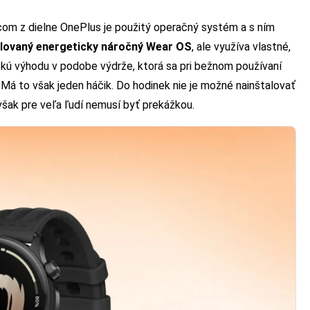
com z dielne OnePlus je použitý operačný systém a s ním
alovaný energeticky náročný Wear OS
, ale využíva vlastné,
skú výhodu v podobe výdrže, ktorá sa pri bežnom používaní
 Má to však jeden háčik. Do hodinek nie je možné nainštalovať
však pre veľa ľudí nemusí byť prekážkou.