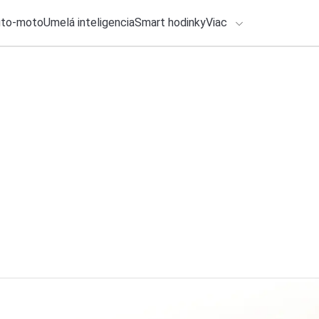
uto-moto
Umelá inteligencia
Smart hodinky
Viac
HLO BY VÁS ZAUJÍMAŤ
lačové správy
3. augusta 2026
•
2m
ADÁVANIA
Xiaomi potvrdilo 
desiatky eur
Zadajte frázu pre vyhľadanie
Katarína Šimková