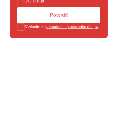
Potvrdiť
Súhlasím so
zásadami spracovaním údajov
.