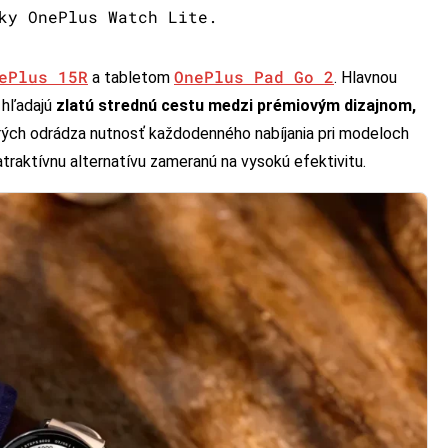
ky OnePlus Watch Lite.
ePlus 15R
OnePlus Pad Go 2
a tabletom
. Hlavnou
 hľadajú
zlatú strednú cestu medzi prémiovým dizajnom,
orých odrádza nutnosť každodenného nabíjania pri modeloch
aktívnu alternatívu zameranú na vysokú efektivitu.