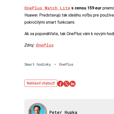
OnePlus Watch Lite
s cenou 159 eur
priamo
Huawei. Predstavujú tak ideálnu voľbu pre používat
pokročilými smart funkciami.
Ak sa poponáhľate, tak OnePlus vám k novým hodin
OnePlus
Zdroj:
Smart hodinky
•
OnePlus
Nahlásiť chybu
Peter Hupka