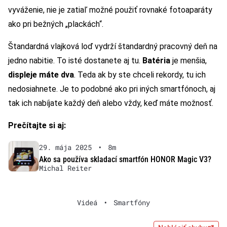
vyváženie, nie je zatiaľ možné použiť rovnaké fotoaparáty
ako pri bežných „plackách“.
Štandardná vlajková loď vydrží štandardný pracovný deň na
jedno nabitie. To isté dostanete aj tu.
Batéria
je menšia,
displeje máte dva
. Teda ak by ste chceli rekordy, tu ich
nedosiahnete. Je to podobné ako pri iných smartfónoch, aj
tak ich nabíjate každý deň alebo vždy, keď máte možnosť.
Prečítajte si aj:
29. mája 2025
•
8m
Ako sa používa skladací smartfón HONOR Magic V3?
Michal Reiter
Videá
•
Smartfóny