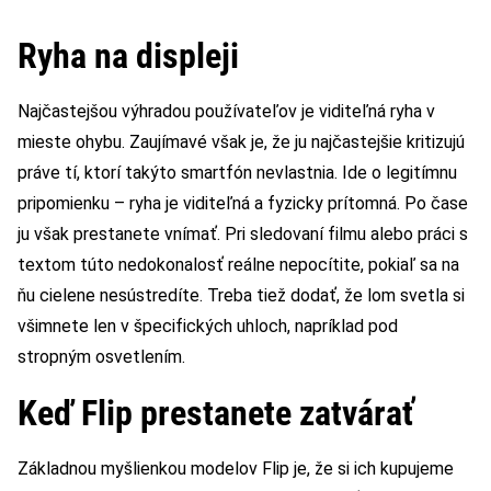
Ryha na displeji
Najčastejšou výhradou používateľov je viditeľná ryha v
mieste ohybu. Zaujímavé však je, že ju najčastejšie kritizujú
práve tí, ktorí takýto smartfón nevlastnia. Ide o legitímnu
pripomienku – ryha je viditeľná a fyzicky prítomná. Po čase
ju však prestanete vnímať. Pri sledovaní filmu alebo práci s
textom túto nedokonalosť reálne nepocítite, pokiaľ sa na
ňu cielene nesústredíte. Treba tiež dodať, že lom svetla si
všimnete len v špecifických uhloch, napríklad pod
stropným osvetlením.
Keď Flip prestanete zatvárať
Základnou myšlienkou modelov Flip je, že si ich kupujeme