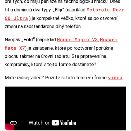
pre tých, čo majú peniaze na technologickú hračku. Dnes
Motorola Razr
trhu dominujú dva typy.
„Flip“
(napríklad
60 Ultra
) je kompaktné véčko, ktoré sa po otvorení
zmení na nadštandardne dlhý telefón.
Honor Magic V3
Huawei
Naopak
„Fold“
(napríklad
,
Mate X7
) je zariadenie, ktoré po roztvorení ponúkne
plochu takmer na úrovni tabletu. Ste pripravení na
kompromisy, ktoré v tejto forme dostanete?
videa
Máte radšej video? Pozrite si túto tému vo forme
.