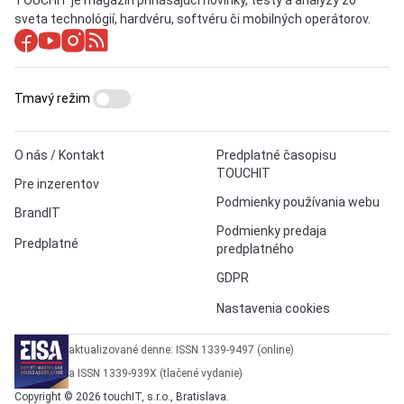
sveta technológií, hardvéru, softvéru či mobilných operátorov.
Tmavý režim
O nás / Kontakt
Predplatné časopisu
TOUCHIT
Pre inzerentov
Podmienky používania webu
BrandIT
Podmienky predaja
Predplatné
predplatného
GDPR
Nastavenia cookies
aktualizované denne: ISSN 1339-9497 (online)
a ISSN 1339-939X (tlačené vydanie)
Copyright © 2026 touchIT, s.r.o., Bratislava.