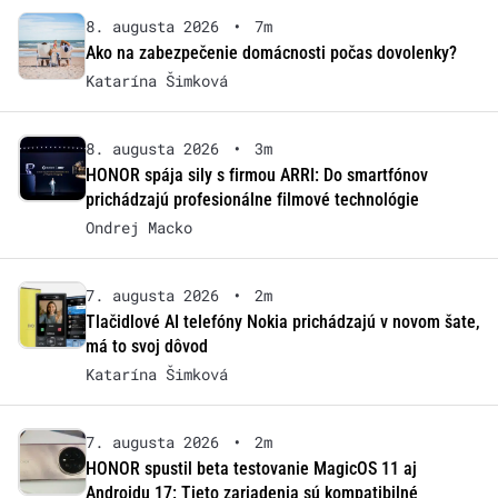
8. augusta 2026
•
7m
Ako na zabezpečenie domácnosti počas dovolenky?
Katarína Šimková
8. augusta 2026
•
3m
HONOR spája sily s firmou ARRI: Do smartfónov
prichádzajú profesionálne filmové technológie
Ondrej Macko
7. augusta 2026
•
2m
Tlačidlové AI telefóny Nokia prichádzajú v novom šate,
má to svoj dôvod
Katarína Šimková
7. augusta 2026
•
2m
HONOR spustil beta testovanie MagicOS 11 aj
Androidu 17: Tieto zariadenia sú kompatibilné