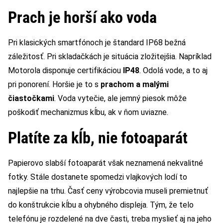
Prach je horší ako voda
Pri klasických smartfónoch je štandard IP68 bežná
záležitosť. Pri skladačkách je situácia zložitejšia. Napríklad
Motorola disponuje certifikáciou
IP48
. Odolá vode, a to aj
pri ponorení. Horšie je to s
prachom a malými
čiastočkami
. Voda vytečie, ale jemný piesok môže
poškodiť mechanizmus kĺbu, ak v ňom uviazne.
Platíte za kĺb, nie fotoaparát
Papierovo slabší fotoaparát však neznamená nekvalitné
fotky. Stále dostanete spomedzi vlajkových lodí to
najlepšie na trhu. Časť ceny výrobcovia museli premietnuť
do konštrukcie kĺbu a ohybného displeja. Tým, že telo
telefónu je rozdelené na dve časti, treba myslieť aj na jeho