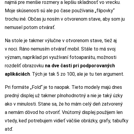
najmä pre menšie rozmery a lepšiu skladnosť vo vrecku.
Moje skúsenosti sú ale po čase používania „flipovky“
trochu iné. Občas ju nosím v otvorenom stave, aby som ju
nemusel potom otvárať.
Na stole je takmer výlučne v otvorenom stave, tiež aj
v noci. Ráno nemusím otvárať mobil. Stále to má svoj
význam, napríklad pri využívaní fotoaparátu, možnosti
rozdeliť obrazovku
na dve časti pri podporovaných
aplikáciách
. Tých je tak 5 zo 100, ale je tu ten argument.
Pri formáte „Fold“ je to naopak. Tieto modely majú dnes
predný displej už takmer plnohodnotný a nie je taký úzky
ako v minulosti. Stane sa, že ho mám celý deň zatvorený
a nemám dôvod ho otvoriť. Vnútorný displej použijem len
vtedy, keď potrebujem vidieť väčšie obrázky, grafy, tabuľky
atď.