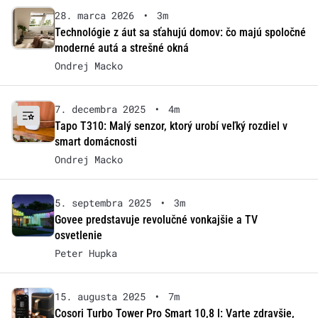
28. marca 2026
•
3m
Technológie z áut sa sťahujú domov: čo majú spoločné
moderné autá a strešné okná
Ondrej Macko
7. decembra 2025
•
4m
Tapo T310: Malý senzor, ktorý urobí veľký rozdiel v
smart domácnosti
Ondrej Macko
5. septembra 2025
•
3m
Govee predstavuje revolučné vonkajšie a TV
osvetlenie
Peter Hupka
15. augusta 2025
•
7m
Cosori Turbo Tower Pro Smart 10,8 l: Varte zdravšie,