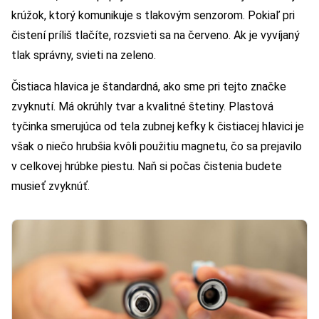
krúžok, ktorý komunikuje s tlakovým senzorom. Pokiaľ pri
čistení príliš tlačíte, rozsvieti sa na červeno. Ak je vyvíjaný
tlak správny, svieti na zeleno.
Čistiaca hlavica je štandardná, ako sme pri tejto značke
zvyknutí. Má okrúhly tvar a kvalitné štetiny. Plastová
tyčinka smerujúca od tela zubnej kefky k čistiacej hlavici je
však o niečo hrubšia kvôli použitiu magnetu, čo sa prejavilo
v celkovej hrúbke piestu. Naň si počas čistenia budete
musieť zvyknúť.