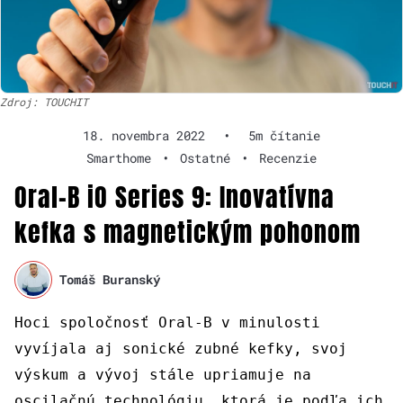
Zdroj: TOUCHIT
18. novembra 2022
•
5m čítanie
Smarthome
•
Ostatné
•
Recenzie
Oral-B iO Series 9: Inovatívna
kefka s magnetickým pohonom
Tomáš Buranský
Hoci spoločnosť Oral-B v minulosti
vyvíjala aj sonické zubné kefky, svoj
výskum a vývoj stále upriamuje na
oscilačnú technológiu, ktorá je podľa ich