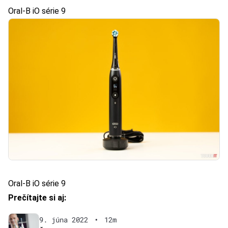
Oral-B iO série 9
Oral-B iO série 9
Prečítajte si aj:
9. júna 2022
•
12m