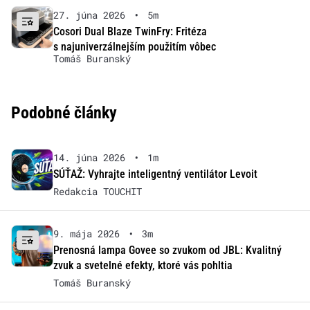
27. júna 2026
•
5m
Cosori Dual Blaze TwinFry: Fritéza
s najuniverzálnejším použitím vôbec
Tomáš Buranský
Podobné články
14. júna 2026
•
1m
SÚŤAŽ: Vyhrajte inteligentný ventilátor Levoit
Redakcia TOUCHIT
9. mája 2026
•
3m
Prenosná lampa Govee so zvukom od JBL: Kvalitný
zvuk a svetelné efekty, ktoré vás pohltia
Tomáš Buranský