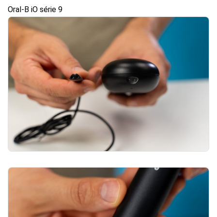
Oral-B iO série 9