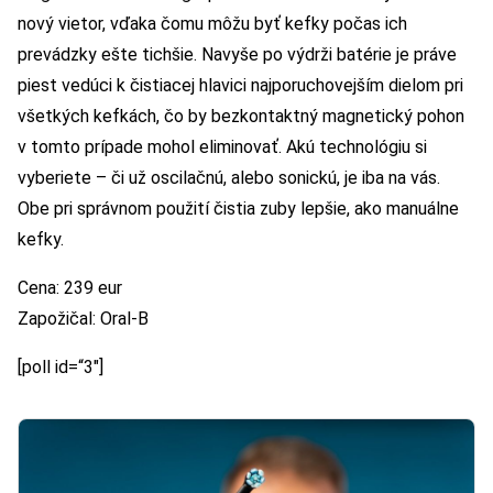
nový vietor, vďaka čomu môžu byť kefky počas ich
prevádzky ešte tichšie. Navyše po výdrži batérie je práve
piest vedúci k čistiacej hlavici najporuchovejším dielom pri
všetkých kefkách, čo by bezkontaktný magnetický pohon
v tomto prípade mohol eliminovať. Akú technológiu si
vyberiete – či už oscilačnú, alebo sonickú, je iba na vás.
Obe pri správnom použití čistia zuby lepšie, ako manuálne
kefky.
Cena: 239 eur
Zapožičal: Oral-B
[poll id=“3″]