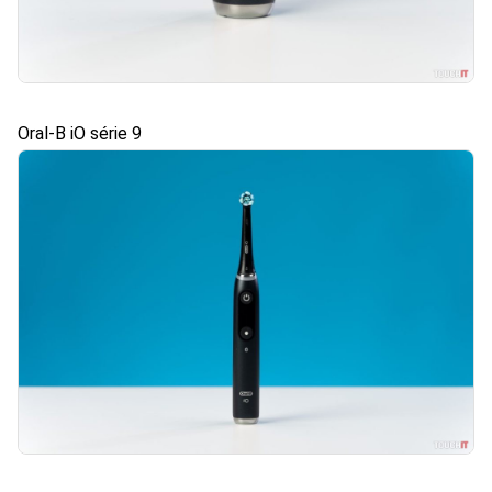
Oral-B iO série 9