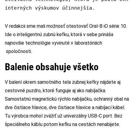
interných výskumov účinnejšia.
V redakcii sme mali možnosť otestovať Oral-B iO série 10.
Ide o inteligentnú zubnú kefku, ktorá v sebe prináša
najnovšie technológie vyvinuté v laboratóriách
spoločnosti.
Balenie obsahuje všetko
V balení okrem samotného tela zubnej kefky nájdete aj
cestovné puzdro, ktoré funguje aj ako nabíjačka.
Samostatnú magnetickú rýchlo nabíjačku, ochranný obal na
dve čistiace hlavice, dve čistiace hlavice a nabíjací kábel.
Tu výrobca mohol zvážiť už univerzálny USB-C port. Bez
špeciálneho káblu potom kefku na cestách nenabijete.