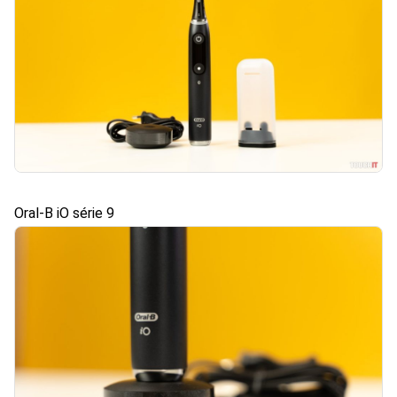
Oral-B iO série 9