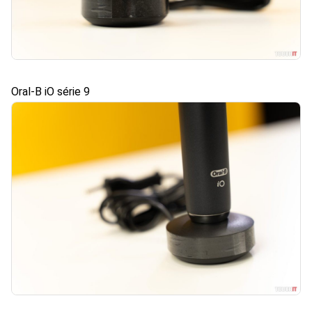
Oral-B iO série 9