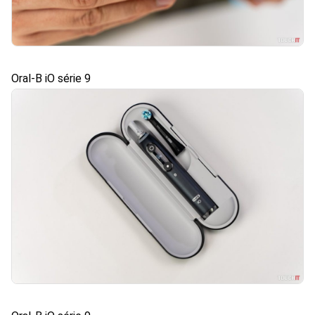
Oral-B iO série 9