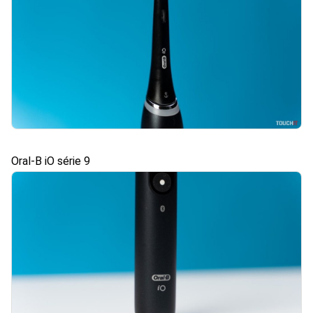
Oral-B iO série 9