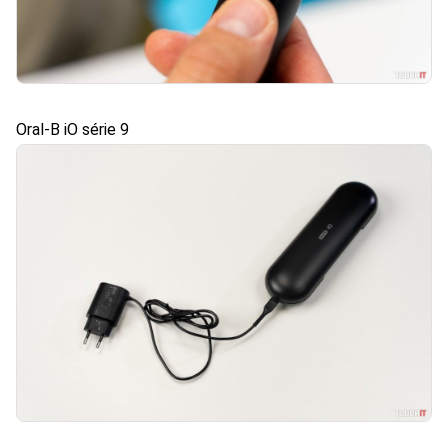
Oral-B iO série 9