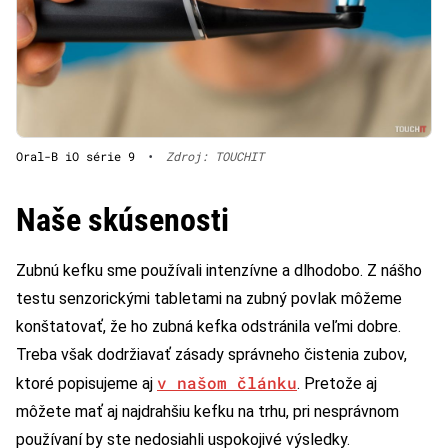
Oral-B iO série 9
•
Zdroj: TOUCHIT
Naše skúsenosti
Zubnú kefku sme používali intenzívne a dlhodobo. Z nášho
testu senzorickými tabletami na zubný povlak môžeme
konštatovať, že ho zubná kefka odstránila veľmi dobre.
Treba však dodržiavať zásady správneho čistenia zubov,
v našom článku
ktoré popisujeme aj
. Pretože aj
môžete mať aj najdrahšiu kefku na trhu, pri nesprávnom
používaní by ste nedosiahli uspokojivé výsledky.