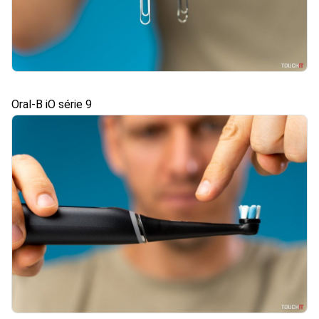
Oral-B iO série 9