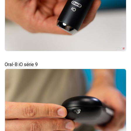
Oral-B iO série 9