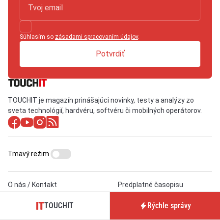
Súhlasím so
zásadami spracovaním údajov
.
Potvrdiť
TOUCHIT je magazín prinášajúci novinky, testy a analýzy zo
sveta technológií, hardvéru, softvéru či mobilných operátorov.
Tmavý režim
O nás / Kontakt
Predplatné časopisu
TOUCHIT
Pre inzerentov
TOUCHIT
Rýchle správy
Podmienky používania webu
BrandIT