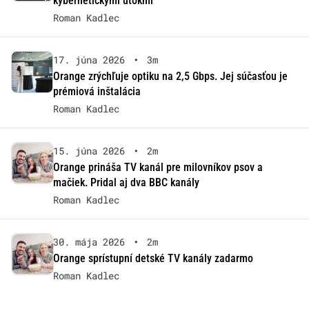
kybernetickými útokmi
Roman Kadlec
17. júna 2026
•
3m
Orange zrýchľuje optiku na 2,5 Gbps. Jej súčasťou je
prémiová inštalácia
Roman Kadlec
15. júna 2026
•
2m
Orange prináša TV kanál pre milovníkov psov a
mačiek. Pridal aj dva BBC kanály
Roman Kadlec
30. mája 2026
•
2m
Orange sprístupní detské TV kanály zadarmo
Roman Kadlec