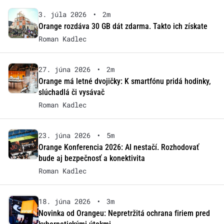
3. júla 2026
•
2m
Orange rozdáva 30 GB dát zdarma. Takto ich získate
Roman Kadlec
27. júna 2026
•
2m
Orange má letné dvojičky: K smartfónu pridá hodinky,
slúchadlá či vysávač
Roman Kadlec
23. júna 2026
•
5m
Orange Konferencia 2026: AI nestačí. Rozhodovať
bude aj bezpečnosť a konektivita
Roman Kadlec
18. júna 2026
•
3m
Novinka od Orangeu: Nepretržitá ochrana firiem pred