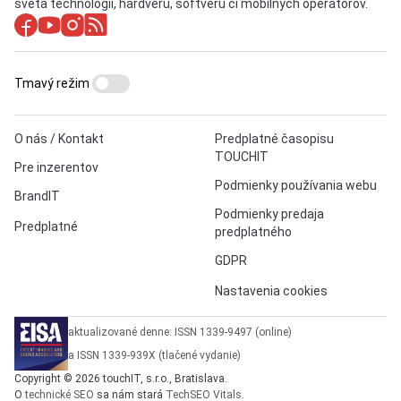
sveta technológií, hardvéru, softvéru či mobilných operátorov.
Tmavý režim
O nás / Kontakt
Predplatné časopisu
TOUCHIT
Pre inzerentov
Podmienky používania webu
BrandIT
Podmienky predaja
Predplatné
predplatného
GDPR
Nastavenia cookies
aktualizované denne: ISSN 1339-9497 (online)
a ISSN 1339-939X (tlačené vydanie)
Copyright © 2026 touchIT, s.r.o., Bratislava.
O
technické SEO
sa nám stará
TechSEO Vitals
.