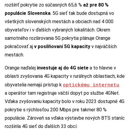
rozšíriť pokrytie zo súčasných 65,6 %
až pre 80 %
populácie Slovenska
. 5G sieť tak bude dostupná vo
všetkých slovenských mestách a obciach nad 4 000
obyvateľov i v ďalších vybraných lokalitách. Okrem
samotného rozširovania 5G pokrytia plánuje Orange
pokračovať aj
v posilňovaní 5G kapacity
v najväčších
mestách.
Orange naďalej
investuje aj do 4G siete
a to hlavne v
oblasti zvyšovania 4G kapacity v rurálnych oblastiach, kde
optickému internetu
obyvatelia nemajú prístup k
a operátor tam registruje väčší dopyt po službe 4GNet.
Vďaka zvyšovaniu kapacity bolo v roku 2023 dostupné 4G
pokrytie s rýchlosťou 200 Mbps pre takmer 80 %
populácie. Zároveň sa vďaka výstavbe nových BTS staníc
rozšírila 4G sieť do ďalších 33 obcí.