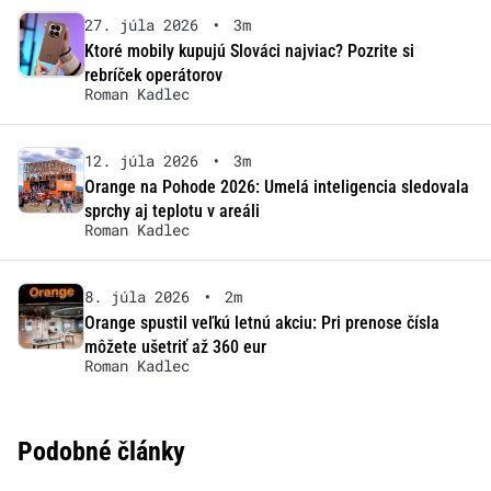
27. júla 2026
•
3m
Ktoré mobily kupujú Slováci najviac? Pozrite si
rebríček operátorov
Roman Kadlec
12. júla 2026
•
3m
Orange na Pohode 2026: Umelá inteligencia sledovala
sprchy aj teplotu v areáli
Roman Kadlec
8. júla 2026
•
2m
Orange spustil veľkú letnú akciu: Pri prenose čísla
môžete ušetriť až 360 eur
Roman Kadlec
Podobné články