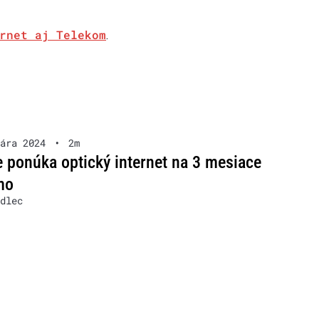
rnet aj Telekom
.
ára 2024
•
2m
 ponúka optický internet na 3 mesiace
mo
dlec