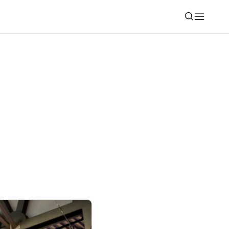
Nájsť
chá dva modely populárnej série