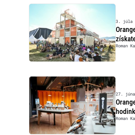
3. júla 
Orange
získat
Roman Ka
27. júna
Orange
hodink
Roman Ka