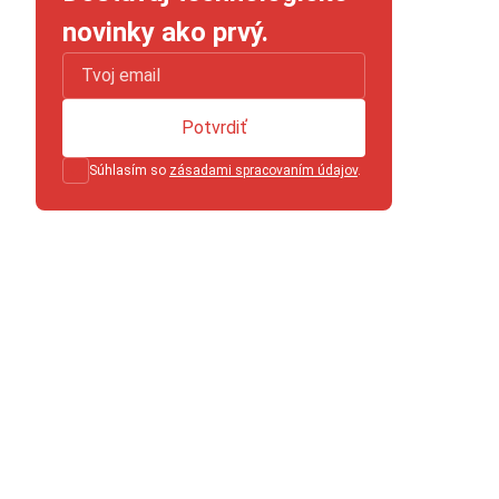
novinky ako prvý.
Potvrdiť
Súhlasím so
zásadami spracovaním údajov
.