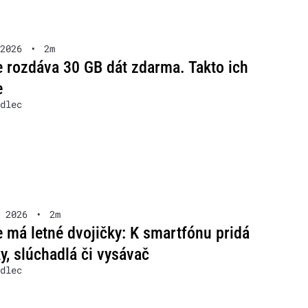
2026
•
2m
 rozdáva 30 GB dát zdarma. Takto ich
e
dlec
 2026
•
2m
 má letné dvojičky: K smartfónu pridá
y, slúchadlá či vysávač
dlec