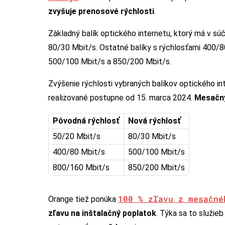
zvyšuje prenosové rýchlosti
.
Základný balík optického internetu, ktorý má v sú
80/30 Mbit/s. Ostatné balíky s rýchlosťami 400/8
500/100 Mbit/s a 850/200 Mbit/s.
Zvýšenie rýchlosti vybraných balíkov optického in
realizované postupne od 15. marca 2024.
Mesačný
Pôvodná rýchlosť
Nová rýchlosť
50/20 Mbit/s
80/30 Mbit/s
400/80 Mbit/s
500/100 Mbit/s
800/160 Mbit/s
850/200 Mbit/s
100 % zľavu z mesačné
Orange tiež ponúka
zľavu na inštalačný poplatok
. Týka sa to služie