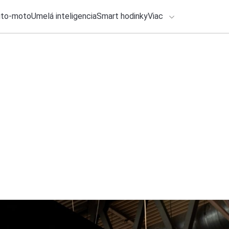
uto-moto
Umelá inteligencia
Smart hodinky
Viac
HLO BY VÁS ZAUJÍMAŤ
lačové správy
31. júla 2026
•
2m
ADÁVANIA
HONOR údajne vyne
smartfónov
Zadajte frázu pre vyhľadanie
Katarína Šimková