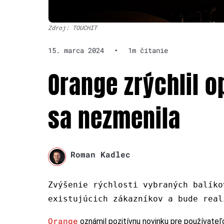
Zdroj: TOUCHIT
15. marca 2024
•
1m čítanie
Orange zrýchlil o
sa nezmenila
Roman Kadlec
Zvýšenie rýchlosti vybraných balíko
existujúcich zákazníkov a bude real
Orange
oznámil pozitívnu novinku pre používateľ