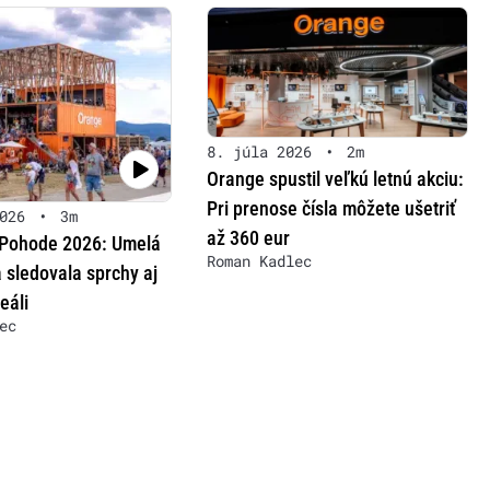
8. júla 2026
•
2m
Orange spustil veľkú letnú akciu:
Pri prenose čísla môžete ušetriť
026
•
3m
až 360 eur
 Pohode 2026: Umelá
Roman Kadlec
a sledovala sprchy aj
eáli
ec