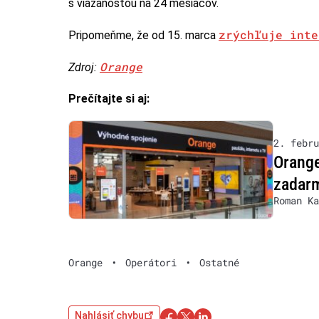
s viazanosťou na 24 mesiacov.
zrýchľuje inte
Pripomeňme, že od 15. marca
Orange
Zdroj:
Prečítajte si aj:
2. febru
Orange
zadar
Roman Ka
Orange
•
Operátori
•
Ostatné
Nahlásiť chybu