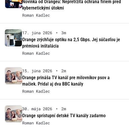
Novinka od Orangeu: Nepretržitá ochrana firiem pred
kybernetickými útokmi
Roman Kadlec
17. júna 2026
•
3m
Orange zrýchľuje optiku na 2,5 Gbps. Jej súčasťou je
prémiová inštalácia
Roman Kadlec
15. júna 2026
•
2m
Orange prináša TV kanál pre milovníkov psov a
mačiek. Pridal aj dva BBC kanály
Roman Kadlec
30. mája 2026
•
2m
Orange sprístupní detské TV kanály zadarmo
Roman Kadlec