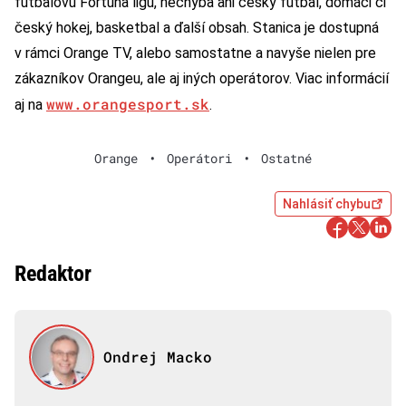
futbalovú Fortuna ligu, nechýba ani český futbal, domáci či
český hokej, basketbal a ďalší obsah. Stanica je dostupná
v rámci Orange TV, alebo samostatne a navyše nielen pre
zákazníkov Orangeu, ale aj iných operátorov. Viac informácií
www.orangesport.sk
aj na
.
Orange
•
Operátori
•
Ostatné
Nahlásiť chybu
Redaktor
Ondrej Macko