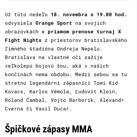
Už túto nedeľu
18. novembra o 19.00 hod.
odvysiela
Orange Sport
na svojich
obrazovkách
v priamom prenose turnaj X
Fight Nights
z priestorov bratislavského
Zimného štadióna Ondreja Nepelu.
Bratislava na vlastné oči zažije
veľkolepú bojovú šou, aká v našich
končinách nemá obdobu. Medzi sebou sa tu
stretnú legendárni zápasníci Tomi Kid
Kovacs, Karlos Vémola, Ľudovít Klein,
Roland Čambal, Vojto Barborík, Alexandr
Cverna či Vasil Ducar.
Špičkové zápasy MMA