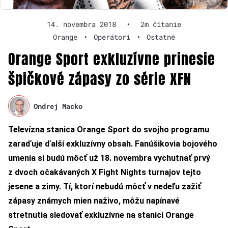
14. novembra 2018
•
2m čítanie
Orange
•
Operátori
•
Ostatné
Orange Sport exkluzívne prinesie
špičkové zápasy zo série XFN
Ondrej Macko
Televízna stanica Orange Sport do svojho programu
zaraďuje ďalší exkluzívny obsah. Fanúšikovia bojového
umenia si budú môcť už 18. novembra vychutnať prvý
z dvoch očakávaných X Fight Nights turnajov tejto
jesene a zimy. Tí, ktorí nebudú môcť v nedeľu zažiť
zápasy známych mien naživo, môžu napínavé
stretnutia sledovať exkluzívne na stanici Orange