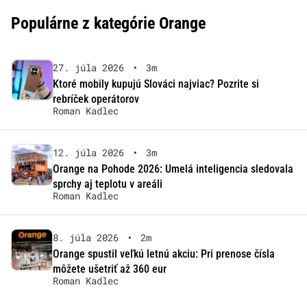
Populárne z kategórie Orange
27. júla 2026
•
3m
Ktoré mobily kupujú Slováci najviac? Pozrite si
rebríček operátorov
Roman Kadlec
12. júla 2026
•
3m
Orange na Pohode 2026: Umelá inteligencia sledovala
sprchy aj teplotu v areáli
Roman Kadlec
8. júla 2026
•
2m
Orange spustil veľkú letnú akciu: Pri prenose čísla
môžete ušetriť až 360 eur
Roman Kadlec