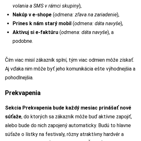
volania a SMS v rámci skupiny
),
Nakúp v e-shope
(
odmena: zľava na zariadenie
),
Prines k nám starý mobil
(
odmena: dáta navyše
),
Aktivuj si e-faktúru
(
odmena: dáta navyše
), a
podobne.
Čím viac misií zákazník splní, tým viac odmien môže získať.
Aj vďaka nim môže byť jeho komunikácia ešte výhodnejšia a
pohodlnejšia.
Prekvapenia
Sekcia Prekvapenia bude každý mesiac prinášať nové
súťaže
, do ktorých sa zákazník môže buď aktívne zapojiť,
alebo bude do nich zapojený automaticky. Budú to hlavne
súťaže o lístky na festivaly, rôzny atraktívny hardvér a