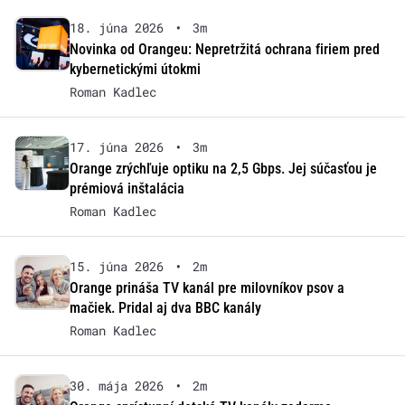
18. júna 2026
•
3m
Novinka od Orangeu: Nepretržitá ochrana firiem pred
kybernetickými útokmi
Roman Kadlec
17. júna 2026
•
3m
Orange zrýchľuje optiku na 2,5 Gbps. Jej súčasťou je
prémiová inštalácia
Roman Kadlec
15. júna 2026
•
2m
Orange prináša TV kanál pre milovníkov psov a
mačiek. Pridal aj dva BBC kanály
Roman Kadlec
30. mája 2026
•
2m