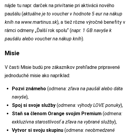
nájde tu napr. darček na privítanie pri aktivácii nového
paušálu (
aktuálne je to voucher v hodnote 5 eur na nákup
kníh na www.martinus.sk
), a tiež rôzne výročné benefity v
rámci odmeny „Ďalší rok spolu“ (
napr. 1 GB navyše k
paušálu alebo voucher na nákup kníh
).
Misie
V časti Misie budú pre zákazníkov prehľadne pripravené
jednoduché misie ako napríklad:
Pozvi známeho
(
odmena: zľava na paušál alebo dáta
navyše
),
Spoj si svoje služby
(
odmena: výhody LOVE ponuky
),
Staň sa členom Orange svojim Premium
(
odmena:
exkluzívna starostlivosť a zľava na vybrané služby
),
Vytvor si svoju skupinu
(
odmena: neobmedzené