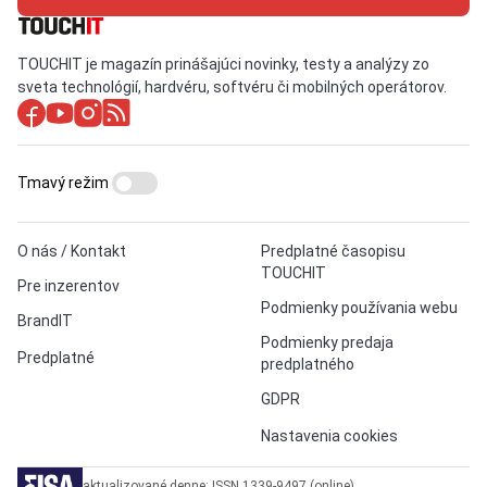
TOUCHIT je magazín prinášajúci novinky, testy a analýzy zo
sveta technológií, hardvéru, softvéru či mobilných operátorov.
Tmavý režim
O nás / Kontakt
Predplatné časopisu
TOUCHIT
Pre inzerentov
Podmienky používania webu
BrandIT
Podmienky predaja
Predplatné
predplatného
GDPR
Nastavenia cookies
aktualizované denne: ISSN 1339-9497 (online)