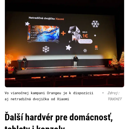
Vo vianočnej kampani Orangeu je k dispozícii
•
Zdroj:
aj netradičná dvojička od Xiaomi
TOUCHIT
Ďalší hardvér pre domácnosť,