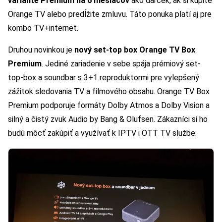
variante Premium na 6 mesiacov
ako darček, ak si kúpite
Orange TV alebo predĺžite zmluvu. Táto ponuka platí aj pre
kombo TV+internet.
Druhou novinkou je
nový set-top box Orange TV Box
Premium
. Jediné zariadenie v sebe spája prémiový set-
top-box a soundbar s 3+1 reproduktormi pre vylepšený
zážitok sledovania TV a filmového obsahu. Orange TV Box
Premium podporuje formáty Dolby Atmos a Dolby Vision a
silný a čistý zvuk Audio by Bang & Olufsen. Zákazníci si ho
budú môcť zakúpiť a využívať k IPTV i OTT TV službe.