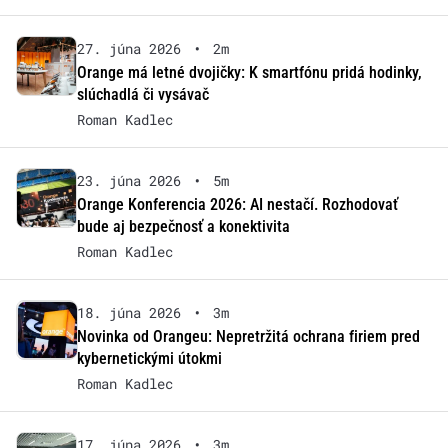
27. júna 2026
•
2m
Orange má letné dvojičky: K smartfónu pridá hodinky,
slúchadlá či vysávač
Roman Kadlec
23. júna 2026
•
5m
Orange Konferencia 2026: AI nestačí. Rozhodovať
bude aj bezpečnosť a konektivita
Roman Kadlec
18. júna 2026
•
3m
Novinka od Orangeu: Nepretržitá ochrana firiem pred
kybernetickými útokmi
Roman Kadlec
17. júna 2026
•
3m