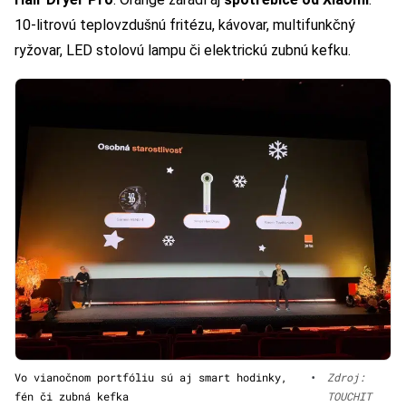
10-litrovú teplovzdušnú fritézu, kávovar, multifunkčný
ryžovar, LED stolovú lampu či elektrickú zubnú kefku.
Vo vianočnom portfóliu sú aj smart hodinky,
•
Zdroj:
fén či zubná kefka
TOUCHIT