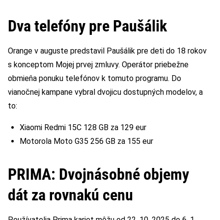
Dva telefóny pre Paušálik
Orange v auguste predstavil Paušálik pre deti do 18 rokov
s konceptom Mojej prvej zmluvy. Operátor priebežne
obmieňa ponuku telefónov k tomuto programu. Do
vianočnej kampane vybral dvojicu dostupných modelov, a
to:
Xiaomi Redmi 15C 128 GB za 129 eur
Motorola Moto G35 256 GB za 155 eur
PRIMA: Dvojnásobné objemy
dát za rovnakú cenu
Používatelia Prima kariet môžu od 22. 10. 2025 do 6. 1.