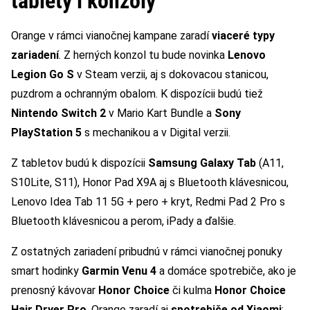
tablety i konzoly
Orange v rámci vianočnej kampane zaradí
viaceré typy
zariadení
. Z herných konzol tu bude novinka
Lenovo
Legion Go S
v Steam verzii, aj s dokovacou stanicou,
puzdrom a ochranným obalom. K dispozícii budú tiež
Nintendo Switch 2
v Mario Kart Bundle a
Sony
PlayStation 5
s mechanikou a v Digital verzii.
Z tabletov budú k dispozícii
Samsung Galaxy Tab
(A11,
S10Lite, S11), Honor Pad X9A aj s Bluetooth klávesnicou,
Lenovo Idea Tab 11 5G + pero + kryt, Redmi Pad 2 Pro s
Bluetooth klávesnicou a perom, iPady a ďalšie.
Z ostatných zariadení pribudnú v rámci vianočnej ponuky
smart hodinky
Garmin Venu 4
a domáce spotrebiče, ako je
prenosný kávovar
Honor Choice
či kulma
Honor Choice
Hair Dryer Pro
. Orange zaradí aj
spotrebiče od Xiaomi
: