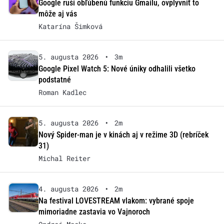
Google ruší obľúbenú funkciu Gmailu, ovplyvniť to
môže aj vás
Katarína Šimková
5. augusta 2026
•
3m
Google Pixel Watch 5: Nové úniky odhalili všetko
podstatné
Roman Kadlec
5. augusta 2026
•
2m
Nový Spider-man je v kinách aj v režime 3D (rebríček
31)
Michal Reiter
4. augusta 2026
•
2m
Na festival LOVESTREAM vlakom: vybrané spoje
mimoriadne zastavia vo Vajnoroch