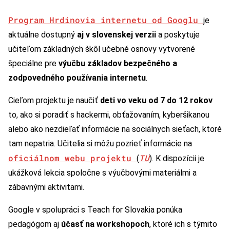
Program Hrdinovia internetu od Googlu
je
aktuálne dostupný
aj v slovenskej verzii
a poskytuje
učiteľom základných škôl učebné osnovy vytvorené
špeciálne pre
výučbu základov bezpečného a
zodpovedného používania internetu
.
Cieľom projektu je naučiť
deti vo veku od 7 do 12 rokov
to, ako si poradiť s hackermi, obťažovaním, kyberšikanou
alebo ako nezdieľať informácie na sociálnych sieťach, ktoré
tam nepatria. Učitelia si môžu pozrieť informácie na
oficiálnom webu projektu
TU
(
). K dispozícii je
ukážková lekcia spoločne s výučbovými materiálmi a
zábavnými aktivitami.
Google v spolupráci s Teach for Slovakia ponúka
pedagógom aj
účasť na workshopoch
, ktoré ich s týmito