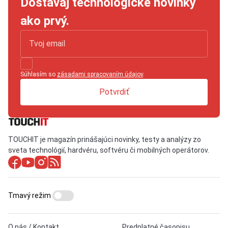
Dostávaj technologické novinky
ako prvý.
Súhlasím so
zásadami spracovaním údajov
.
Potvrdiť
TOUCHIT je magazín prinášajúci novinky, testy a analýzy zo
sveta technológií, hardvéru, softvéru či mobilných operátorov.
Tmavý režim
O nás / Kontakt
Predplatné časopisu