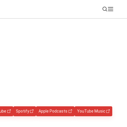
Nájsť
 na OLED: TCL ukazuje, ako sa mení
ube
Spotify
Apple Podcasts
YouTube Music