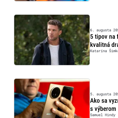
6. augusta 20
5 tipov na
kvalitná d
Katarína Šimk
5. augusta 20
Ako sa vy
s výberom
Samuel Hindy