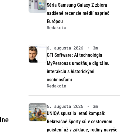
Séria Samsung Galaxy Z zbiera
nadšené recenzie médií naprieč
Európou
Redakcia
6. augusta 2026
•
3m
GFI Software: AI technológia
MyPersonas umožňuje digitálnu
interakciu s historickými
osobnosťami
Redakcia
6. augusta 2026
•
3m
UNIQA spustila letnú kampaň:
dne
Rekreačné športy sú v cestovnom
poistení už v základe, rodiny navyše