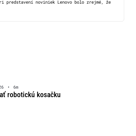
ri predstavení noviniek Lenovo bolo zrejmé, že
26
•
6m
rať robotickú kosačku