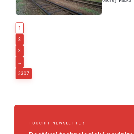
Ondrej Macko
1
2
3
...
3307
TOUCHIT NEWSLETTER