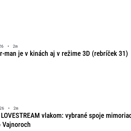
26
•
2m
-man je v kinách aj v režime 3D (rebríček 31)
26
•
2m
l LOVESTREAM vlakom: vybrané spoje mimoria
o Vajnoroch