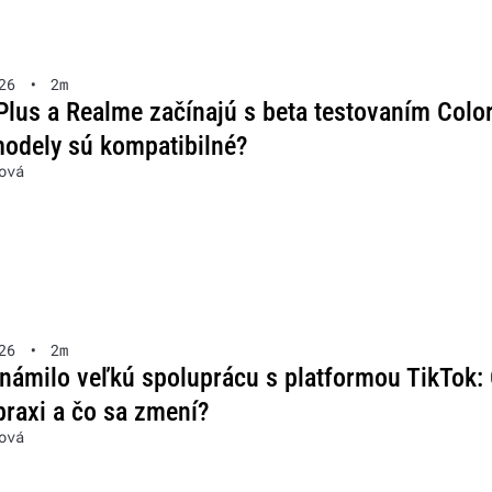
26
•
2m
lus a Realme začínajú s beta testovaním Colo
modely sú kompatibilné?
ová
26
•
2m
námilo veľkú spoluprácu s platformou TikTok:
praxi a čo sa zmení?
ová