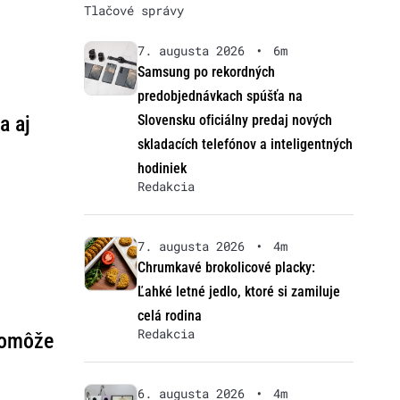
Tlačové správy
7. augusta 2026
•
6m
Samsung po rekordných
predobjednávkach spúšťa na
a aj
Slovensku oficiálny predaj nových
skladacích telefónov a inteligentných
hodiniek
Redakcia
7. augusta 2026
•
4m
Chrumkavé brokolicové placky:
Ľahké letné jedlo, ktoré si zamiluje
celá rodina
Redakcia
pomôže
6. augusta 2026
•
4m