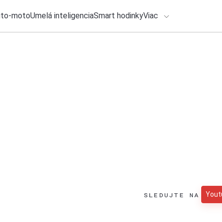
uto-moto
Umelá inteligencia
Smart hodinky
Viac
HLO BY VÁS ZAUJÍMAŤ
Recenzia
lačové správy
27. júla 2026
•
4m
SQD Mini LED útočí
ADÁVANIA
špička televízorov
Zadajte frázu pre vyhľadanie
Ondrej Macko
SLEDUJTE NA
Yout