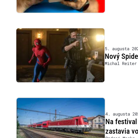
5. augusta 20
Nový Spider
Michal Reiter
4. augusta 20
Na festiva
zastavia v