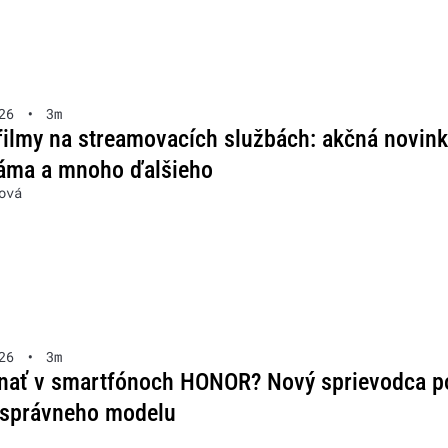
26
•
3m
 filmy na streamovacích službách: akčná novink
ráma a mnoho ďalšieho
ová
26
•
3m
znať v smartfónoch HONOR? Nový sprievodca 
 správneho modelu