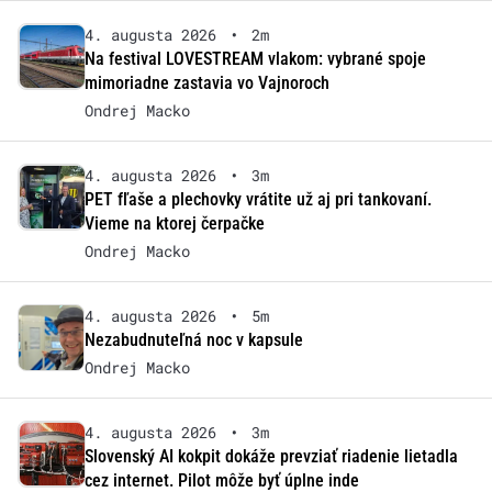
4. augusta 2026
•
2m
Na festival LOVESTREAM vlakom: vybrané spoje
mimoriadne zastavia vo Vajnoroch
Ondrej Macko
4. augusta 2026
•
3m
PET fľaše a plechovky vrátite už aj pri tankovaní.
Vieme na ktorej čerpačke
Ondrej Macko
4. augusta 2026
•
5m
Nezabudnuteľná noc v kapsule
Ondrej Macko
4. augusta 2026
•
3m
Slovenský AI kokpit dokáže prevziať riadenie lietadla
cez internet. Pilot môže byť úplne inde