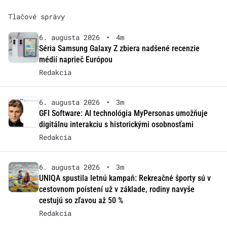
Tlačové správy
6. augusta 2026
•
4m
Séria Samsung Galaxy Z zbiera nadšené recenzie
médií naprieč Európou
Redakcia
6. augusta 2026
•
3m
GFI Software: AI technológia MyPersonas umožňuje
digitálnu interakciu s historickými osobnosťami
Redakcia
6. augusta 2026
•
3m
UNIQA spustila letnú kampaň: Rekreačné športy sú v
cestovnom poistení už v základe, rodiny navyše
cestujú so zľavou až 50 %
Redakcia