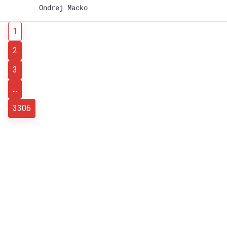
Ondrej Macko
1
2
3
...
3306