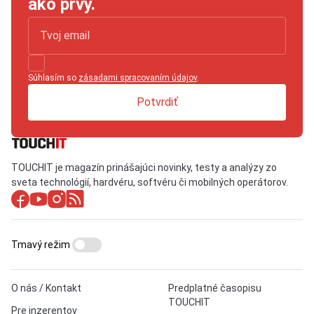
ako prvý.
Súhlasím so
zásadami spracovaním údajov
.
Potvrdiť
TOUCHIT je magazín prinášajúci novinky, testy a analýzy zo
sveta technológií, hardvéru, softvéru či mobilných operátorov.
Tmavý režim
O nás / Kontakt
Predplatné časopisu
TOUCHIT
Pre inzerentov