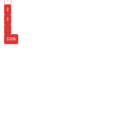
2
3
...
3306