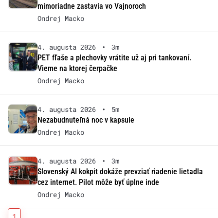
mimoriadne zastavia vo Vajnoroch
Ondrej Macko
4. augusta 2026
•
3m
PET fľaše a plechovky vrátite už aj pri tankovaní.
Vieme na ktorej čerpačke
Ondrej Macko
4. augusta 2026
•
5m
Nezabudnuteľná noc v kapsule
Ondrej Macko
4. augusta 2026
•
3m
Slovenský AI kokpit dokáže prevziať riadenie lietadla
cez internet. Pilot môže byť úplne inde
Ondrej Macko
1