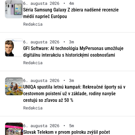
6. augusta 2026
•
4m
Séria Samsung Galaxy Z zbiera nadšené recenzie
médií naprieč Európou
Redakcia
6. augusta 2026
•
3m
GFI Software: AI technológia MyPersonas umožňuje
digitálnu interakciu s historickými osobnosťami
Redakcia
6. augusta 2026
•
3m
UNIQA spustila letnú kampaň: Rekreačné športy sú v
cestovnom poistení už v základe, rodiny navyše
cestujú so zľavou až 50 %
Redakcia
6. augusta 2026
•
5m
Slovak Telekom v prvom polroku zvýšil počet