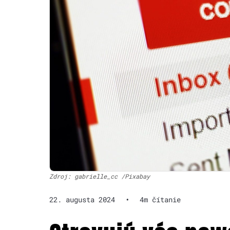
Zdroj: gabrielle_cc /Pixabay
22. augusta 2024
•
4m čítanie