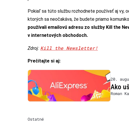
Pokiaľ sa túto službu rozhodnete používať aj vy, od
ktorých sa neočakáva, že budete priamo komuniko
používali emailovú adresu zo služby Kill the Ne
v internetových obchodoch.
Kill the Newsletter!
Zdroj:
Prečítajte si aj:
20. augu
Ako uš
Roman Ka
Ostatné