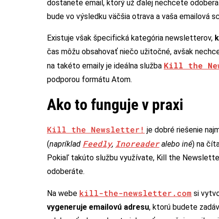
dostanete email, ktorý už ďalej nechcete odobera
bude vo výsledku väčšia otrava a vaša emailová sc
Existuje však špecifická kategória newsletterov,
k
čas môžu obsahovať niečo užitočné, avšak nechce
Kill the Ne
na takéto emaily je ideálna služba
podporou formátu Atom.
Ako to funguje v praxi
Kill the Newsletter!
je dobré riešenie naj
Feedly
Inoreader
(
napríklad
,
alebo iné
) na čí
Pokiaľ takúto službu využívate, Kill the Newslett
odoberáte.
kill-the-newsletter.com
Na webe
si vytv
vygeneruje emailovú adresu
, ktorú budete zadá