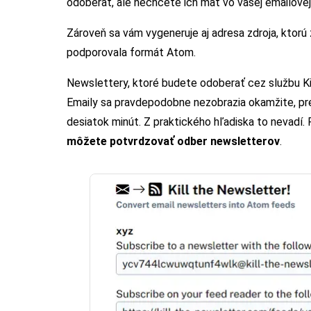
odoberať, ale nechcete ich mať vo vašej emailovej
Zároveň sa vám vygeneruje aj adresa zdroja, ktorú
podporovala formát Atom.
Newslettery, ktoré budete odoberať cez službu Ki
Emaily sa pravdepodobne nezobrazia okamžite, pre
desiatok minút. Z praktického hľadiska to nevadí. 
môžete potvrdzovať odber newsletterov
.