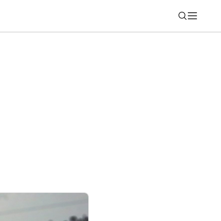
Nájsť
eľstva ZONER PRESS