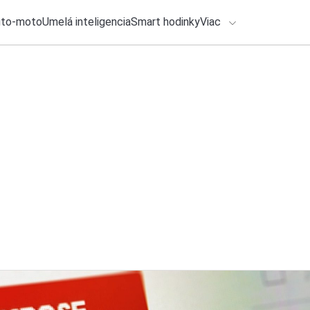
uto-moto
Umelá inteligencia
Smart hodinky
Viac
HLO BY VÁS ZAUJÍMAŤ
lačové správy
28. júla 2026
•
6m
Novinky z vydavat
ADÁVANIA
Redakcia TOUCHIT
Zadajte frázu pre vyhľadanie