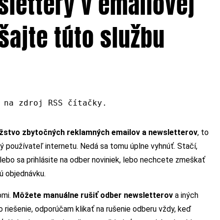
slettery v emailovej
ajte túto službu
 na zdroj RSS čítačky.
stvo zbytočných reklamných emailov a newsletterov
, to
dý používateľ internetu. Nedá sa tomu úplne vyhnúť. Stačí,
lebo sa prihlásite na odber noviniek, lebo nechcete zmeškať
ú objednávku.
bmi.
Môžete manuálne rušiť odber newsletterov
a iných
o riešenie, odporúčam klikať na rušenie odberu vždy, keď