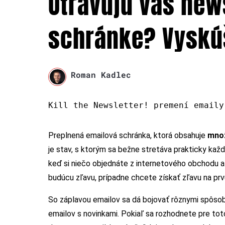
Otravujú vás new
schránke? Vyskúš
Roman Kadlec
Kill the Newsletter! premení emaily
Preplnená emailová schránka, ktorá obsahuje
množ
je stav, s ktorým sa bežne stretáva prakticky kaž
keď si niečo objednáte z internetového obchodu a
budúcu zľavu, prípadne chcete získať zľavu na prv
So záplavou emailov sa dá bojovať rôznymi spôso
emailov s novinkami. Pokiaľ sa rozhodnete pre tot