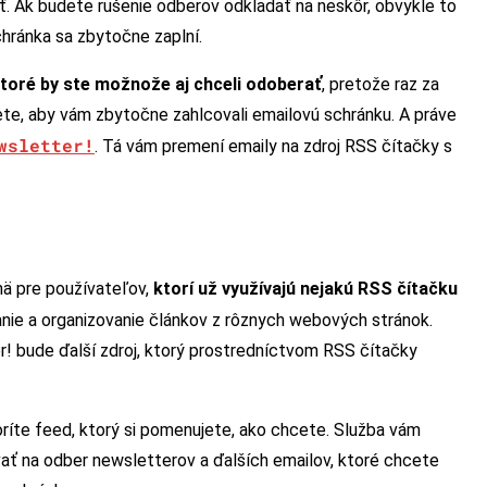
ť. Ak budete rušenie odberov odkladať na neskôr, obvykle to
hránka sa zbytočne zaplní.
toré by ste možnože aj chceli odoberať
, pretože raz za
te, aby vám zbytočne zahlcovali emailovú schránku. A práve
wsletter!
. Tá vám premení emaily na zdroj RSS čítačky s
mä pre používateľov,
ktorí už využívajú nejakú RSS čítačku
tanie a organizovanie článkov z rôznych webových stránok.
er! bude ďalší zdroj, ktorý prostredníctvom RSS čítačky
oríte feed, ktorý si pomenujete, ako chcete. Služba vám
vať na odber newsletterov a ďalších emailov, ktoré chcete