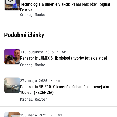
Technológia a umenie v akcii: Panasonic oživil Signal
Festival
Ondrej Macko
Podobné články
11. augusta 2025
•
5m
Panasonic LUMIX S1II: sloboda tvorby fotiek a videí
Ondrej Macko
27. mája 2025
•
4m
Panasonic RB-F10: Otvorené slúchadlá za menej ako
100 eur (RECENZIA)
Michal Reiter
13. mája 2025
•
14m