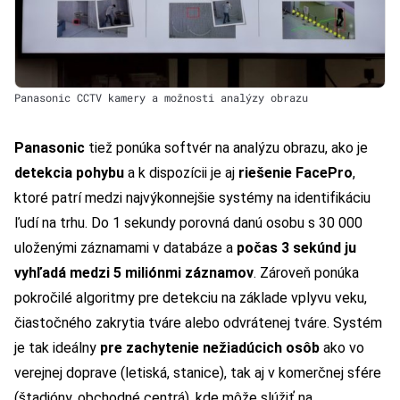
Panasonic CCTV kamery a možnosti analýzy obrazu
Panasonic
tiež ponúka softvér na analýzu obrazu, ako je
detekcia pohybu
a k dispozícii je aj
riešenie FacePro
,
ktoré patrí medzi najvýkonnejšie systémy na identifikáciu
ľudí na trhu. Do 1 sekundy porovná danú osobu s 30 000
uloženými záznamami v databáze a
počas 3 sekúnd ju
vyhľadá medzi 5 miliónmi záznamov
. Zároveň ponúka
pokročilé algoritmy pre detekciu na základe vplyvu veku,
čiastočného zakrytia tváre alebo odvrátenej tváre. Systém
je tak ideálny
pre zachytenie nežiadúcich osôb
ako vo
verejnej doprave (letiská, stanice), tak aj v komerčnej sfére
(štadióny, obchodné centrá), kde môže slúžiť na