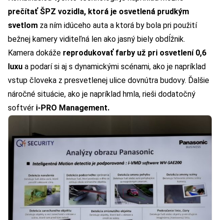
prečítať ŠPZ vozidla, ktorá je osvetlená prudkým
svetlom
za ním idúceho auta a ktorá by bola pri použití
bežnej kamery viditeľná len ako jasný biely obdĺžnik.
Kamera dokáže
reprodukovať farby už pri osvetlení 0,6
luxu
a podarí si aj s dynamickými scénami, ako je napríklad
vstup človeka z presvetlenej ulice dovnútra budovy. Ďalšie
náročné situácie, ako je napríklad hmla, rieši dodatočný
softvér
i-PRO Management.