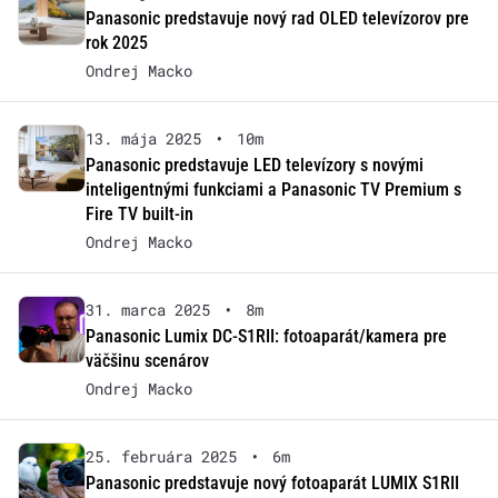
Panasonic predstavuje nový rad OLED televízorov pre
rok 2025
Ondrej Macko
13. mája 2025
•
10m
Panasonic predstavuje LED televízory s novými
inteligentnými funkciami a Panasonic TV Premium s
Fire TV built-in
Ondrej Macko
31. marca 2025
•
8m
Panasonic Lumix DC-S1RII: fotoaparát/kamera pre
väčšinu scenárov
Ondrej Macko
25. februára 2025
•
6m
Panasonic predstavuje nový fotoaparát LUMIX S1RII