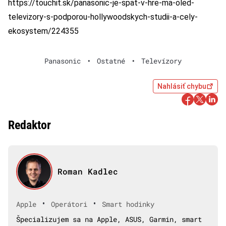
https://touchit.sk/panasonic-je-spat-v-hre-ma-oled-
televizory-s-podporou-hollywoodskych-studii-a-cely-
ekosystem/224355
Panasonic
•
Ostatné
•
Televízory
Nahlásiť chybu
Redaktor
Roman Kadlec
•
•
Apple
Operátori
Smart hodinky
Špecializujem sa na Apple, ASUS, Garmin, smart