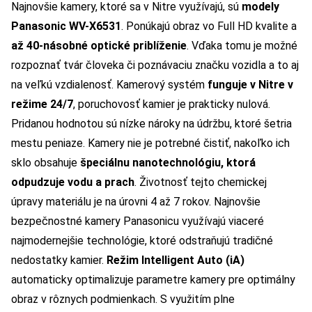
Najnovšie kamery, ktoré sa v Nitre využívajú, sú
modely
Panasonic WV-X6531
. Ponúkajú obraz vo Full HD kvalite a
až 40-násobné optické priblíženie
. Vďaka tomu je možné
rozpoznať tvár človeka či poznávaciu značku vozidla a to aj
na veľkú vzdialenosť. Kamerový systém
funguje v Nitre v
režime 24/7
, poruchovosť kamier je prakticky nulová.
Pridanou hodnotou sú nízke nároky na údržbu, ktoré šetria
mestu peniaze. Kamery nie je potrebné čistiť, nakoľko ich
sklo obsahuje
špeciálnu nanotechnológiu, ktorá
odpudzuje vodu a prach
. Životnosť tejto chemickej
úpravy materiálu je na úrovni 4 až 7 rokov. Najnovšie
bezpečnostné kamery Panasonicu využívajú viaceré
najmodernejšie technológie, ktoré odstraňujú tradičné
nedostatky kamier.
Režim Intelligent Auto (iA)
automaticky optimalizuje parametre kamery pre optimálny
obraz v rôznych podmienkach. S využitím plne