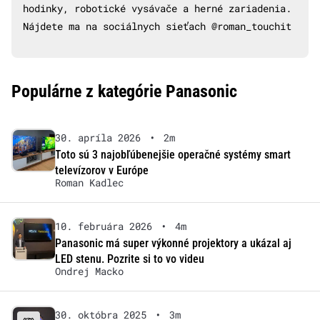
hodinky, robotické vysávače a herné zariadenia.
Nájdete ma na sociálnych sieťach @roman_touchit
Populárne z kategórie Panasonic
30. apríla 2026
•
2m
Toto sú 3 najobľúbenejšie operačné systémy smart
televízorov v Európe
Roman Kadlec
10. februára 2026
•
4m
Panasonic má super výkonné projektory a ukázal aj
LED stenu. Pozrite si to vo videu
Ondrej Macko
30. októbra 2025
•
3m