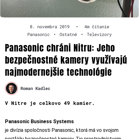
8. novembra 2019
•
4m čítanie
Panasonic
•
Ostatné
•
Televízory
Panasonic chráni Nitru: Jeho
bezpečnostné kamery využívajú
najmodernejšie technológie
Roman Kadlec
V Nitre je celkovo 49 kamier.
Panasonic Business Systems
je divízia spoločnosti Panasonic, ktorá má vo svojom
portfóliu bezpečnostné kamery. Tie prostredníctvom