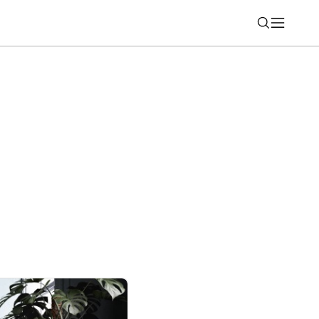
Nájsť
2: Toto Samsung stále nevyriešil