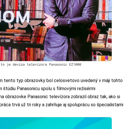
 to je devíza televízora Panasonic EZ1000
čom tento typ obrazovky bol celosvetovo uvedený v máji tohto
om štúdiu Panasonicu spolu s filmovými režisérmi
na obrazovke Panasonic televízora zobrazil obraz tak, ako si
ráca trvá už tri roky a zahrňuje aj spoluprácu so špecialistami