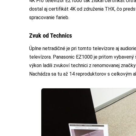
4K Pro televízor EZ1000 tak získal certifikát Ult
dostal aj certifikát 4K od združenia THX, čo pred
spracovanie farieb.
Zvuk od Technics
Úplne netradičné je pri tomto televízore aj audior
televízora. Panasonic EZ1000 je pritom vybaven
výkon ladili zvukoví technici z renomovanej znač
Nachádza sa tu až 14 reproduktorov s celkovým 