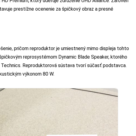
ra HD Premium, ktorý udeľuje združenie UHD Alliance. Zároveň
stavuje prestížne ocenenie za špičkový obraz a presné
iešenie, pričom reproduktor je umiestnený mimo displeja tohto
ý špičkovým reprosystémom Dynamic Blade Speaker, ktorého
ky Technics. Reproduktorová sústava tvorí súčasť podstavca.
akustickým výkonom 80 W.