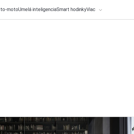
uto-moto
Umelá inteligencia
Smart hodinky
Viac
HLO BY VÁS ZAUJÍMAŤ
Recenzia
lačové správy
3. augusta 2026
•
9m
ADÁVANIA
Galaxy Watch Ultra
(RECENZIA)
Zadajte frázu pre vyhľadanie
Roman Kadlec