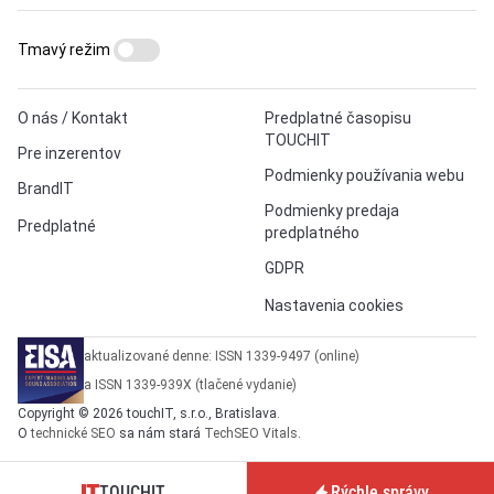
Tmavý režim
O nás / Kontakt
Predplatné časopisu
TOUCHIT
Pre inzerentov
Podmienky používania webu
BrandIT
Podmienky predaja
Predplatné
predplatného
GDPR
Nastavenia cookies
aktualizované denne: ISSN 1339-9497 (online)
a ISSN 1339-939X (tlačené vydanie)
Copyright © 2026 touchIT, s.r.o., Bratislava.
O
technické SEO
sa nám stará
TechSEO Vitals
.
TOUCHIT
Rýchle správy