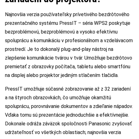
Najnovšia verzia používateľsky prívetivého bezdrôtového
prezentačného systému PressIT – séria WPS2 poskytuje
bezproblémovú, bezproblémovú a vysoko efektívnu
spoluprácu a komunikáciu v profesionálnom a vzdelávacom
prostredí. Je to dokonalý plug-and-play nástroj na
zlepšenie komunikácie tvárou v tvár. Umožňuje bezdrôtovo
premietať z obrazovky počítača, tabletu alebo smartfónu
na displej alebo projektor jediným stlačením tlačidla.
PressIT umožňuje súčasné zobrazovanie až z 32 zariadení
a na štyroch obrazovkách, čo umožňuje okamžitú
spoluprácu, porovnávanie dokumentov a zdieľanie nápadov.
Vďaka tomu sú prezentácie jednoduchšie a efektívnejšie.
Dokonale odráža záväzok spoločnosti Panasonic zvyšovať
udržateľnosť vo všetkých oblastiach; najnovšia verzia