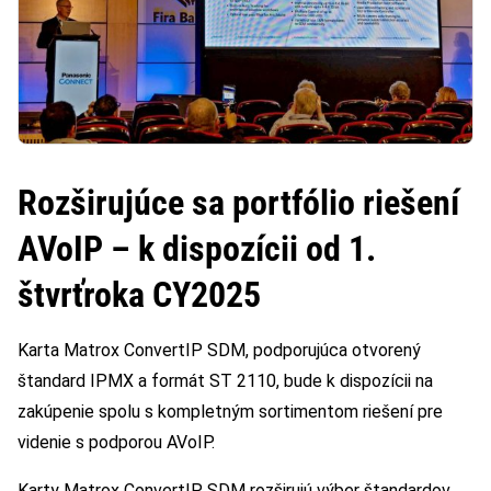
Rozširujúce sa portfólio riešení
AVoIP – k dispozícii od 1.
štvrťroka CY2025
Karta Matrox ConvertIP SDM, podporujúca otvorený
štandard IPMX a formát ST 2110, bude k dispozícii na
zakúpenie spolu s kompletným sortimentom riešení pre
videnie s podporou AVoIP.
Karty Matrox ConvertIP SDM rozširujú výber štandardov