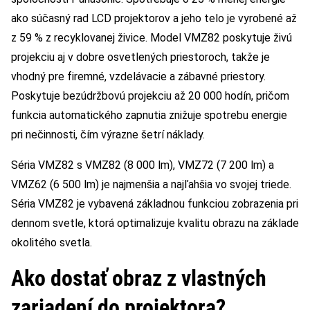
ako súčasný rad LCD projektorov a jeho telo je vyrobené až
z 59 % z recyklovanej živice. Model VMZ82 poskytuje živú
projekciu aj v dobre osvetlených priestoroch, takže je
vhodný pre firemné, vzdelávacie a zábavné priestory.
Poskytuje bezúdržbovú projekciu až 20 000 hodín, pričom
funkcia automatického zapnutia znižuje spotrebu energie
pri nečinnosti, čím výrazne šetrí náklady.
Séria VMZ82 s VMZ82 (8 000 lm), VMZ72 (7 200 lm) a
VMZ62 (6 500 lm) je najmenšia a najľahšia vo svojej triede.
Séria VMZ82 je vybavená základnou funkciou zobrazenia pri
dennom svetle, ktorá optimalizuje kvalitu obrazu na základe
okolitého svetla.
Ako dostať obraz z vlastných
zariadení do projektora?