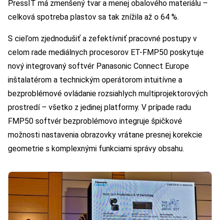
PressIT má zmenšený tvar a menej obalového materiálu –
celková spotreba plastov sa tak znížila až o 64 %.
S cieľom zjednodušiť a zefektívniť pracovné postupy v
celom rade mediálnych procesorov ET-FMP50 poskytuje
nový integrovaný softvér Panasonic Connect Europe
inštalatérom a technickým operátorom intuitívne a
bezproblémové ovládanie rozsiahlych multiprojektorových
prostredí – všetko z jedinej platformy. V prípade radu
FMP50 softvér bezproblémovo integruje špičkové
možnosti nastavenia obrazovky vrátane presnej korekcie
geometrie s komplexnými funkciami správy obsahu.