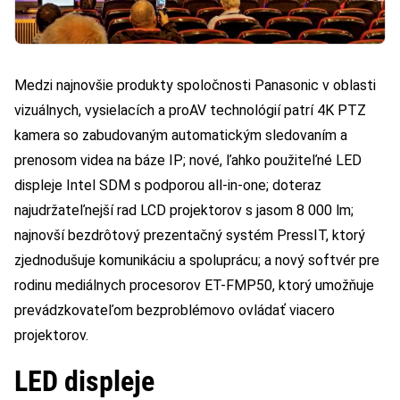
Medzi najnovšie produkty spoločnosti Panasonic v oblasti
vizuálnych, vysielacích a proAV technológií patrí 4K PTZ
kamera so zabudovaným automatickým sledovaním a
prenosom videa na báze IP; nové, ľahko použiteľné LED
displeje Intel SDM s podporou all-in-one; doteraz
najudržateľnejší rad LCD projektorov s jasom 8 000 lm;
najnovší bezdrôtový prezentačný systém PressIT, ktorý
zjednodušuje komunikáciu a spoluprácu; a nový softvér pre
rodinu mediálnych procesorov ET-FMP50, ktorý umožňuje
prevádzkovateľom bezproblémovo ovládať viacero
projektorov.
LED displeje