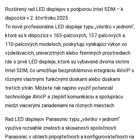
Rozšírený rad LED displejov s podporou Intel SDM – k
dispozícii v 2. štvrťroku 2025
Tri nové profesionálne LED displeje typu „všetko v jednom“,
ktoré sú k dispozícii v 165-palcových, 137-palcových a
110-palcových modeloch, poskytujú vynikajúci výkon vo
vzdelávacích, univerzitných alebo firemných prostrediach.
Ide o prvé LED displeje, ktoré sú vybavené dvoma slotmi
Intel SDM, čo umožňuje bezproblémovú integráciu AVoIP s
rôznymi vlastnými funkčnými doskami alebo doskami
tretích strán. Môžete tak naplno využiť potenciál
technológie AVoIP a zlepšiť komunikáciu a spoluprácu
medzi viacerými zariadeniami na rôznych miestach.
Rad LED displejov Panasonic typu „všetko v jednom“
využíva rozsiahle znalosti a skúsenosti spoločnosti
Panasonic v oblasti pripojiteľnosti a konfigurovateľnosti na