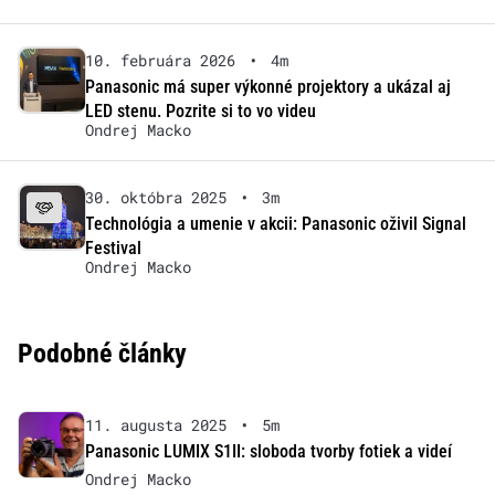
10. februára 2026
•
4m
Panasonic má super výkonné projektory a ukázal aj
LED stenu. Pozrite si to vo videu
Ondrej Macko
30. októbra 2025
•
3m
Technológia a umenie v akcii: Panasonic oživil Signal
Festival
Ondrej Macko
Podobné články
11. augusta 2025
•
5m
Panasonic LUMIX S1II: sloboda tvorby fotiek a videí
Ondrej Macko