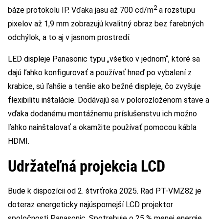
2
báze protokolu IP. Vďaka jasu až 700 cd/m
a rozstupu
pixelov až 1,9 mm zobrazujú kvalitný obraz bez farebných
odchýlok, a to aj v jasnom prostredí.
LED displeje Panasonic typu „všetko v jednom“, ktoré sa
dajú ľahko konfigurovať a používať hneď po vybalení z
krabice, sú ľahšie a tenšie ako bežné displeje, čo zvyšuje
flexibilitu inštalácie. Dodávajú sa v polorozloženom stave a
vďaka dodanému montážnemu príslušenstvu ich možno
ľahko nainštalovať a okamžite používať pomocou kábla
HDMI.
Udržateľná projekcia LCD
Bude k dispozícii od 2. štvrťroka 2025. Rad PT-VMZ82 je
doteraz energeticky najúspornejší LCD projektor
spoločnosti Panasonic. Spotrebuje o 25 % menej energie