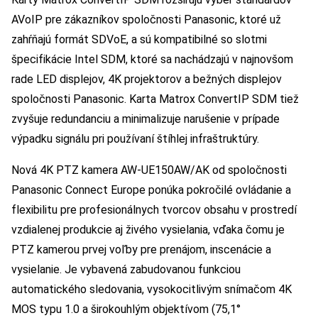
AVoIP pre zákazníkov spoločnosti Panasonic, ktoré už
zahŕňajú formát SDVoE, a sú kompatibilné so slotmi
špecifikácie Intel SDM, ktoré sa nachádzajú v najnovšom
rade LED displejov, 4K projektorov a bežných displejov
spoločnosti Panasonic. Karta Matrox ConvertIP SDM tiež
zvyšuje redundanciu a minimalizuje narušenie v prípade
výpadku signálu pri používaní štíhlej infraštruktúry.
Nová 4K PTZ kamera AW-UE150AW/AK od spoločnosti
Panasonic Connect Europe ponúka pokročilé ovládanie a
flexibilitu pre profesionálnych tvorcov obsahu v prostredí
vzdialenej produkcie aj živého vysielania, vďaka čomu je
PTZ kamerou prvej voľby pre prenájom, inscenácie a
vysielanie. Je vybavená zabudovanou funkciou
automatického sledovania, vysokocitlivým snímačom 4K
MOS typu 1.0 a širokouhlým objektívom (75,1°