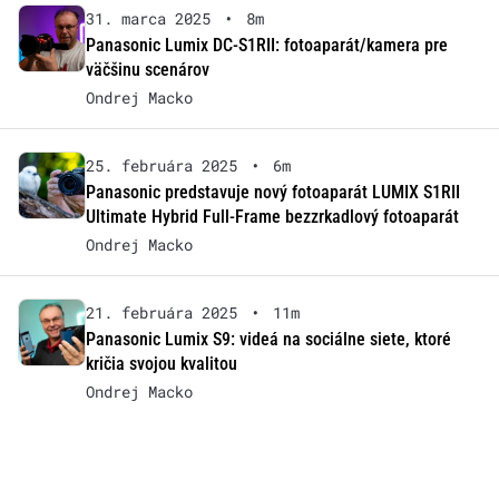
31. marca 2025
•
8m
Panasonic Lumix DC-S1RII: fotoaparát/kamera pre
väčšinu scenárov
Ondrej Macko
25. februára 2025
•
6m
Panasonic predstavuje nový fotoaparát LUMIX S1RII
Ultimate Hybrid Full-Frame bezzrkadlový fotoaparát
Ondrej Macko
21. februára 2025
•
11m
Panasonic Lumix S9: videá na sociálne siete, ktoré
kričia svojou kvalitou
Ondrej Macko