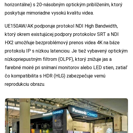
horizontálne) s 20-násobným optickým priblížením, ktorý
poskytuje mimoriadne vysokú kvalitu videa.
UE150AW/AK podporuje protokol NDI High Bandwidth,
ktorý okrem existujúcej podpory protokolov SRT a NDI
HX2 umožňuje bezproblémový prenos videa 4K na báze
protokolu IP s nízkou latenciou. Je tiež vybavený optickým
nízkopriepustným filtrom (OLPF), ktorý znižuje jas a
farebné moiré pri snímaní monitorov alebo LED stien, zatiaľ
čo kompatibilita s HDR (HLG) zabezpečuje vernú
reprodukciu obrazu.