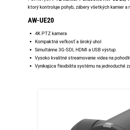
ktorý kontroluje pohyb, zábery všetkých kamier a n
AW-UE20
4K PTZ kamera
Kompaktná veľkosť a široký uhol
Simultánne 3G-SDI, HDMI a USB výstup
Vysoko kvalitné streamovanie videa na pohodln
Vynikajúca flexibilita systému na jednoduché z