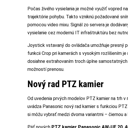
Počas živého vysielania je možné využiť vopred n
trajektórie pohybu. Takto vzniknú požadované sní
pomocou video mixu. Signál zo servera je dodávan
vysielanie cez modernú IT infraštruktúru bez nutno
Joystick vstavaný do ovládača umožňuje presný 
funkcii Crop pri kamerách s vysokým rozlíšením je
dosiahne extrahovaním troch úplne samostatných s
možností prenosu.
Nový rad PTZ kamier
Od uvedenia prvých modelov PTZ kamier na trh v r
uvádza Panasonic nový rad kamier s funkciou PTZ 
si môžu vybrať medzi dvoma variantmi – čiernou a 
Päť nových
PTZ kamier Panasonic AW-UE 20, 40,