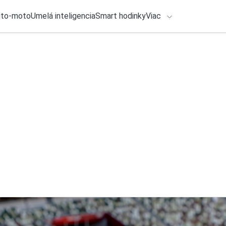
uto-moto
Umelá inteligencia
Smart hodinky
Viac
HLO BY VÁS ZAUJÍMAŤ
lačové správy
30. júla 2026
•
3m
ADÁVANIA
Nový Mercedes-Ben
hybrid. Ponúkne d
Zadajte frázu pre vyhľadanie
Ondrej Macko