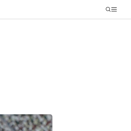
Nájsť
z GLA prichádza ako elektromobil aj
ojazd až 657 km