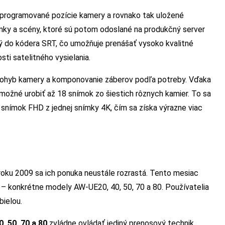
aprogramované pozície kamery a rovnako tak uložené
mky a scény, ktoré sú potom odoslané na produkčný server
ý do kódera SRT, čo umožňuje prenášať vysoko kvalitné
sti satelitného vysielania.
pohyb kamery a komponovanie záberov podľa potreby. Vďaka
 možné urobiť až 18 snímok zo šiestich rôznych kamier. To sa
nímok FHD z jednej snímky 4K, čím sa získa výrazne viac
oku 2009 sa ich ponuka neustále rozrastá. Tento mesiac
– konkrétne modely AW-UE20, 40, 50, 70 a 80. Používatelia
bielou.
 50, 70 a 80
zvládne ovládať jediný prenosový technik,