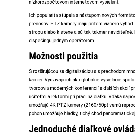
nízkorozpočtovom internetovom vysielaní.
Ich popularita stúpala s nástupom nových formátov 
prenosov. PTZ kamery majú pritom viacero výhod.
stropu alebo k stene a sú tak takmer neviditeľné. 
dispečingu jedným operátorom.
Možnosti použitia
S rozširujúcou sa digitalizáciou a s prechodom mn
kamier. Využívajú ich ako globálne vysielacie spoloč
tvorcovia moderných konferencií a ďalších akcií p
učiteľmi a lektormi pri práci na diaľku. Vďaka na
umožňujú 4K PTZ kamery (2160/50p) vernú reprodu
pohon umožňuje hladký, tichý chod panoramatickej 
Jednoduché diaľkové ovlád