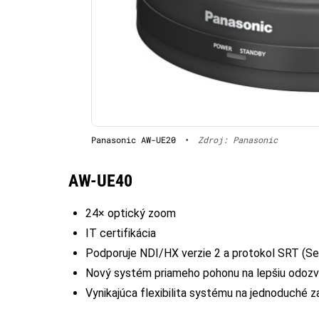
Panasonic AW-UE20
•
Zdroj: Panasonic
AW-UE40
24× optický zoom
IT certifikácia
Podporuje NDI/HX verzie 2 a protokol SRT (Se
Nový systém priameho pohonu na lepšiu odozv
Vynikajúca flexibilita systému na jednoduché z