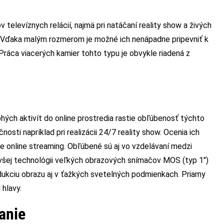
televíznych relácií, najmä pri natáčaní reality show a živých
 Vďaka malým rozmerom je možné ich nenápadne pripevniť k
Práca viacerých kamier tohto typu je obvykle riadená z
ohých aktivít do online prostredia rastie obľúbenosť týchto
nosti napríklad pri realizácii 24/7 reality show. Ocenia ich
re online streaming. Obľúbené sú aj vo vzdelávaní medzi
jnovšej technológii veľkých obrazových snímačov MOS (typ 1″)
kciu obrazu aj v ťažkých svetelných podmienkach. Priamy
hlavy.
anie