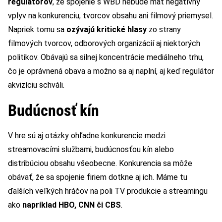
regulátorov
, že spojenie s WBD nebude mať negatívny
vplyv na konkurenciu, tvorcov obsahu ani filmový priemysel.
Napriek tomu sa
ozývajú kritické hlasy
zo strany
filmových tvorcov, odborových organizácií aj niektorých
politikov. Obávajú sa silnej koncentrácie mediálneho trhu,
čo je oprávnená obava a možno sa aj naplní, aj keď regulátor
akvizíciu schváli.
Budúcnosť kín
V hre sú aj otázky ohľadne konkurencie medzi
streamovacími službami, budúcnosťou kín alebo
distribúciou obsahu všeobecne. Konkurencia sa môže
obávať, že sa spojenie firiem dotkne aj ich. Máme tu
ďalších veľkých hráčov na poli TV produkcie a streamingu
ako
napríklad HBO, CNN či CBS
.