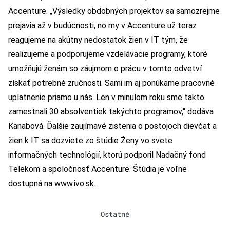
Accenture. „Výsledky obdobných projektov sa samozrejme
prejavia až v budúcnosti, no my v Accenture už teraz
reagujeme na akútny nedostatok žien v IT tým, že
realizujeme a podporujeme vzdelávacie programy, ktoré
umožňujú ženám so záujmom o prácu v tomto odvetví
získať potrebné zručnosti. Sami im aj ponúkame pracovné
uplatnenie priamo u nás. Len v minulom roku sme takto
zamestnali 30 absolventiek takýchto programov,“ dodáva
Kanabová. Ďalšie zaujímavé zistenia o postojoch dievčat a
žien k IT sa dozviete zo štúdie Ženy vo svete
informačných technológií, ktorú podporil Nadačný fond
Telekom a spoločnosť Accenture. Štúdia je voľne
dostupná na www.ivo.sk.
Ostatné