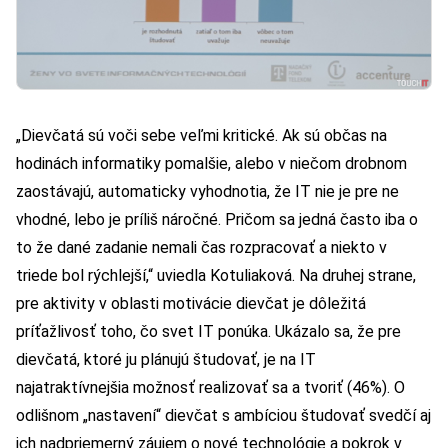
„Dievčatá sú voči sebe veľmi kritické. Ak sú občas na
hodinách informatiky pomalšie, alebo v niečom drobnom
zaostávajú, automaticky vyhodnotia, že IT nie je pre ne
vhodné, lebo je príliš náročné. Pričom sa jedná často iba o
to že dané zadanie nemali čas rozpracovať a niekto v
triede bol rýchlejší,“ uviedla Kotuliaková. Na druhej strane,
pre aktivity v oblasti motivácie dievčat je dôležitá
príťažlivosť toho, čo svet IT ponúka. Ukázalo sa, že pre
dievčatá, ktoré ju plánujú študovať, je na IT
najatraktívnejšia možnosť realizovať sa a tvoriť (46%). O
odlišnom „nastavení“ dievčat s ambíciou študovať svedčí aj
ich nadpriemerný záujem o nové technológie a pokrok v