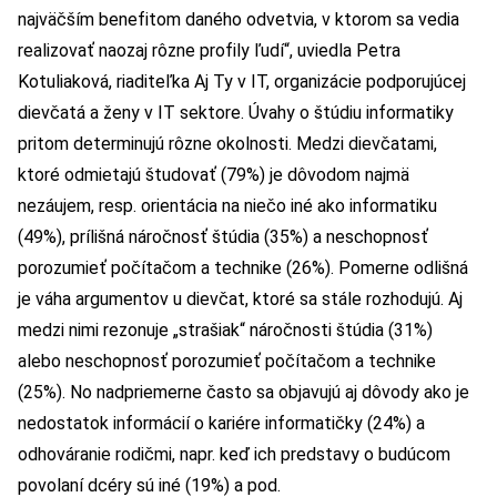
najväčším benefitom daného odvetvia, v ktorom sa vedia
realizovať naozaj rôzne profily ľudí“, uviedla Petra
Kotuliaková, riaditeľka Aj Ty v IT, organizácie podporujúcej
dievčatá a ženy v IT sektore. Úvahy o štúdiu informatiky
pritom determinujú rôzne okolnosti. Medzi dievčatami,
ktoré odmietajú študovať (79%) je dôvodom najmä
nezáujem, resp. orientácia na niečo iné ako informatiku
(49%), prílišná náročnosť štúdia (35%) a neschopnosť
porozumieť počítačom a technike (26%). Pomerne odlišná
je váha argumentov u dievčat, ktoré sa stále rozhodujú. Aj
medzi nimi rezonuje „strašiak“ náročnosti štúdia (31%)
alebo neschopnosť porozumieť počítačom a technike
(25%). No nadpriemerne často sa objavujú aj dôvody ako je
nedostatok informácií o kariére informatičky (24%) a
odhováranie rodičmi, napr. keď ich predstavy o budúcom
povolaní dcéry sú iné (19%) a pod.