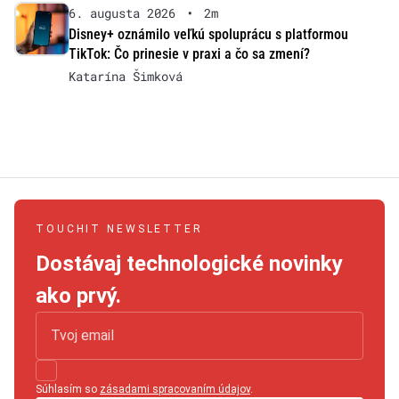
6. augusta 2026
•
2m
Disney+ oznámilo veľkú spoluprácu s platformou
TikTok: Čo prinesie v praxi a čo sa zmení?
Katarína Šimková
TOUCHIT NEWSLETTER
Dostávaj technologické novinky
ako prvý.
Súhlasím so
zásadami spracovaním údajov
.