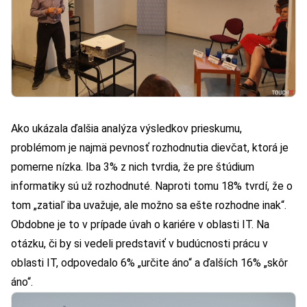
Ako ukázala ďalšia analýza výsledkov prieskumu,
problémom je najmä pevnosť rozhodnutia dievčat, ktorá je
pomerne nízka. Iba 3% z nich tvrdia, že pre štúdium
informatiky sú už rozhodnuté. Naproti tomu 18% tvrdí, že o
tom „zatiaľ iba uvažuje, ale možno sa ešte rozhodne inak“.
Obdobne je to v prípade úvah o kariére v oblasti IT. Na
otázku, či by si vedeli predstaviť v budúcnosti prácu v
oblasti IT, odpovedalo 6% „určite áno“ a ďalších 16% „skôr
áno“.