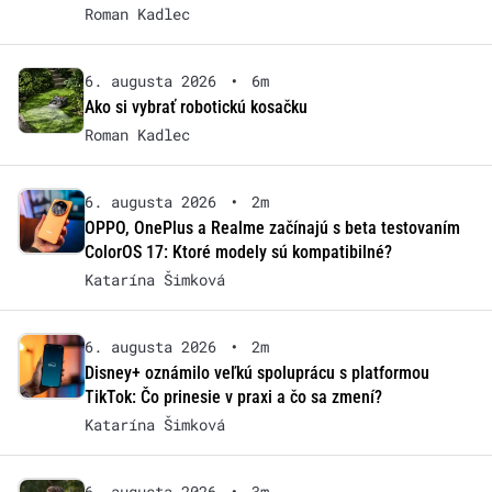
Roman Kadlec
6. augusta 2026
•
6m
Ako si vybrať robotickú kosačku
Roman Kadlec
6. augusta 2026
•
2m
OPPO, OnePlus a Realme začínajú s beta testovaním
ColorOS 17: Ktoré modely sú kompatibilné?
Katarína Šimková
6. augusta 2026
•
2m
Disney+ oznámilo veľkú spoluprácu s platformou
TikTok: Čo prinesie v praxi a čo sa zmení?
Katarína Šimková
6. augusta 2026
•
3m