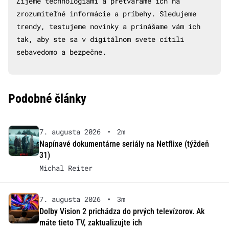
Žijeme technológiami a pretvárame ich na
zrozumiteľné informácie a príbehy. Sledujeme
trendy, testujeme novinky a prinášame vám ich
tak, aby ste sa v digitálnom svete cítili
sebavedomo a bezpečne.
Podobné články
7. augusta 2026
•
2m
Napínavé dokumentárne seriály na Netflixe (týždeň
31)
Michal Reiter
7. augusta 2026
•
3m
Dolby Vision 2 prichádza do prvých televízorov. Ak
máte tieto TV, zaktualizujte ich