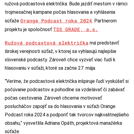
ružová podcastová električka. Bude jazdiť mestom v rámci
trojmesačnej kampane počas hlasovania a vyhlásenia
Orange Podcast roka 2024
súťaže
. Partnerom
TSS GRADE, a.s.
projektu je spoločnosť
Ružová podcastová električka
má predstaviť
širokej verejnosti súťaž, v ktorej sa vyhlasujú najlepšie
slovenské podcasty. Zároveň chce vyzvať viac ľudí k
hlasovaniu v súťaži, ktoré sa začne 27. mája.
“Veríme, že podcastová električka inšpiruje ľudí vyskúšať si
počúvanie podcastov a pohodlne sa vzdelávať či zabávať
počas cestovania. Zároveň chceme motivovať
poslucháčov zapojiť sa do hlasovania v súťaži Orange
Podcast roka 2024 a podporiť tak tvorcov najkvalitnejšieho
obsahu,” vysvetlila Adriana Opáth, projektová manažérka
súťaže.