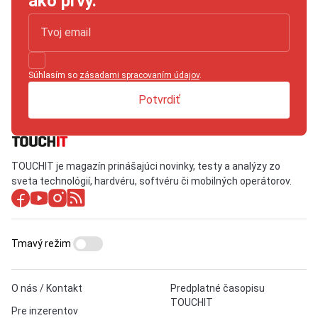
ako prvý.
Súhlasím so
zásadami spracovaním údajov
.
Potvrdiť
TOUCHIT je magazín prinášajúci novinky, testy a analýzy zo
sveta technológií, hardvéru, softvéru či mobilných operátorov.
Tmavý režim
O nás / Kontakt
Predplatné časopisu
TOUCHIT
Pre inzerentov