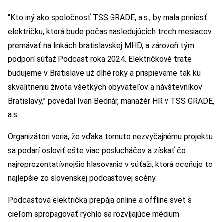
“Kto iný ako spoločnosť TSS GRADE, a.s., by mala priniesť
električku, ktorá bude počas nasledujúcich troch mesiacov
premávať na linkách bratislavskej MHD, a zároveň tým
podporí súťaž Podcast roka 2024. Električkové trate
budujeme v Bratislave už dlhé roky a prispievame tak ku
skvalitneniu života všetkých obyvateľov a návštevníkov
Bratislavy,” povedal Ivan Bednár, manažér HR v TSS GRADE,
a.s.
Organizátori veria, že vďaka tomuto nezvyčajnému projektu
sa podarí osloviť ešte viac poslucháčov a získať čo
najreprezentatívnejšie hlasovanie v súťaži, ktorá oceňuje to
najlepšie zo slovenskej podcastovej scény.
Podcastová električka prepája online a offline svet s
cieľom spropagovať rýchlo sa rozvíjajúce médium