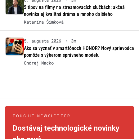
5 tipov na filmy na streamovacích službách: akčná
novinka aj kvalitná dráma a mnoho ďalšieho
Katarína Šimková
5. augusta 2026
•
3m
Ako sa vyznať v smartfónoch HONOR? Nový sprievodca
pomôže s výberom správneho modelu
Ondrej Macko
TOUCHIT NEWSLETTER
Dostávaj technologické novinky