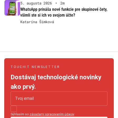
5. augusta 2026
•
2m
WhatsApp prináša nové funkcie pre skupinové čety,
všimli ste si ich vo svojom účte?
Katarína Šimková
TOUCHIT NEWSLETTER
Dostávaj technologické novinky
ako prvý.
Súhlasím so
zásadami spracovaním údajov
.