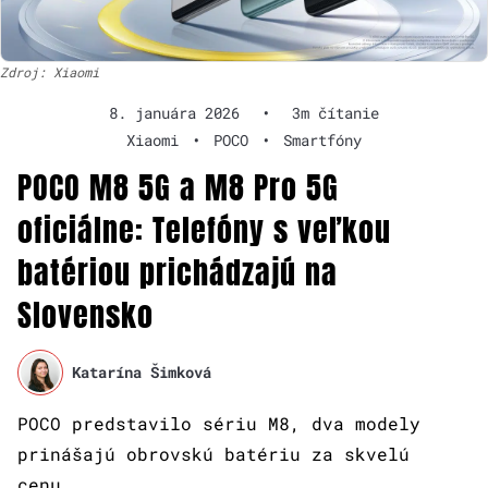
Zdroj: Xiaomi
8. januára 2026
•
3m čítanie
Xiaomi
•
POCO
•
Smartfóny
POCO M8 5G a M8 Pro 5G
oficiálne: Telefóny s veľkou
batériou prichádzajú na
Slovensko
Katarína Šimková
POCO predstavilo sériu M8, dva modely
prinášajú obrovskú batériu za skvelú
cenu.