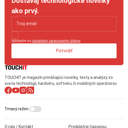
Dostávaj technologické novinky
ako prvý.
Súhlasím so
zásadami spracovaním údajov
.
Potvrdiť
TOUCHIT je magazín prinášajúci novinky, testy a analýzy zo
sveta technológií, hardvéru, softvéru či mobilných operátorov.
Tmavý režim
O nás / Kontakt
Predplatné časopisu