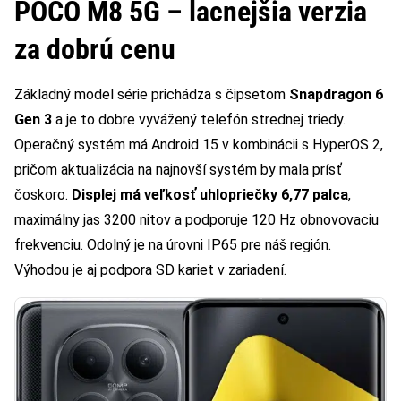
POCO M8 5G – lacnejšia verzia
za dobrú cenu
Základný model série prichádza s čipsetom
Snapdragon 6
Gen 3
a je to dobre vyvážený telefón strednej triedy.
Operačný systém má Android 15 v kombinácii s HyperOS 2,
pričom aktualizácia na najnovší systém by mala prísť
čoskoro.
Displej má veľkosť uhlopriečky 6,77 palca
,
maximálny jas 3200 nitov a podporuje 120 Hz obnovovaciu
frekvenciu. Odolný je na úrovni IP65 pre náš región.
Výhodou je aj podpora SD kariet v zariadení.