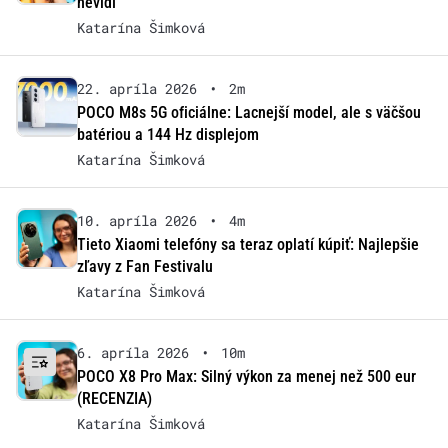
nevidí
Katarína Šimková
22. apríla 2026
•
2m
POCO M8s 5G oficiálne: Lacnejší model, ale s väčšou
batériou a 144 Hz displejom
Katarína Šimková
10. apríla 2026
•
4m
Tieto Xiaomi telefóny sa teraz oplatí kúpiť: Najlepšie
zľavy z Fan Festivalu
Katarína Šimková
6. apríla 2026
•
10m
POCO X8 Pro Max: Silný výkon za menej než 500 eur
(RECENZIA)
Katarína Šimková