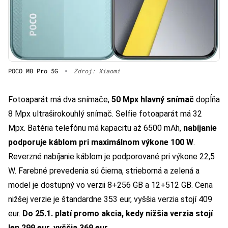
POCO M8 Pro 5G
•
Zdroj: Xiaomi
Fotoaparát má dva snímače,
50 Mpx hlavný snímač
dopĺňa
8 Mpx ultraširokouhlý snímač. Selfie fotoaparát má 32
Mpx. Batéria telefónu má kapacitu až 6500 mAh,
nabíjanie
podporuje káblom pri maximálnom výkone 100 W
.
Reverzné nabíjanie káblom je podporované pri výkone 22,5
W. Farebné prevedenia sú čierna, strieborná a zelená a
model je dostupný vo verzii 8+256 GB a 12+512 GB. Cena
nižšej verzie je štandardne 353 eur, vyššia verzia stojí 409
eur.
Do 25.1. platí promo akcia, kedy nižšia verzia stojí
len 299 eur, vyššia 369 eur
.