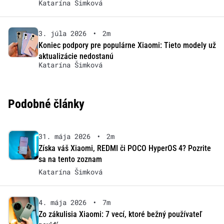
Katarína Šimková
3. júla 2026
•
2m
Koniec podpory pre populárne Xiaomi: Tieto modely už
aktualizácie nedostanú
Katarína Šimková
Podobné články
31. mája 2026
•
2m
Získa váš Xiaomi, REDMI či POCO HyperOS 4? Pozrite
sa na tento zoznam
Katarína Šimková
4. mája 2026
•
7m
Zo zákulisia Xiaomi: 7 vecí, ktoré bežný používateľ