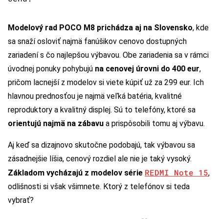
Modelový rad POCO M8 prichádza aj na Slovensko
, kde
sa snaží osloviť najmä fanúšikov cenovo dostupných
zariadení s čo najlepšou výbavou. Obe zariadenia sa v rámci
úvodnej ponuky pohybujú
na cenovej úrovni do 400 eur
,
pričom lacnejší z modelov si viete kúpiť už za 299 eur. Ich
hlavnou prednosťou je najmä veľká batéria, kvalitné
reproduktory a kvalitný displej. Sú to telefóny, ktoré sa
orientujú najmä na zábavu
a prispôsobili tomu aj výbavu.
Aj keď sa dizajnovo skutočne podobajú, tak výbavou sa
zásadnejšie líšia, cenový rozdiel ale nie je taký vysoký.
REDMI Note 15
Základom vycházajú z modelov série
,
odlišnosti si však všimnete. Ktorý z telefónov si teda
vybrať?