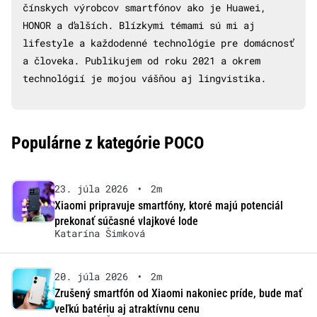
čínskych výrobcov smartfónov ako je Huawei,
HONOR a ďalších. Blízkymi témami sú mi aj
lifestyle a každodenné technológie pre domácnosť
a človeka. Publikujem od roku 2021 a okrem
technológií je mojou vášňou aj lingvistika.
Populárne z kategórie POCO
23. júla 2026
•
2m
Xiaomi pripravuje smartfóny, ktoré majú potenciál
prekonať súčasné vlajkové lode
Katarína Šimková
20. júla 2026
•
2m
Zrušený smartfón od Xiaomi nakoniec príde, bude mať
veľkú batériu aj atraktívnu cenu