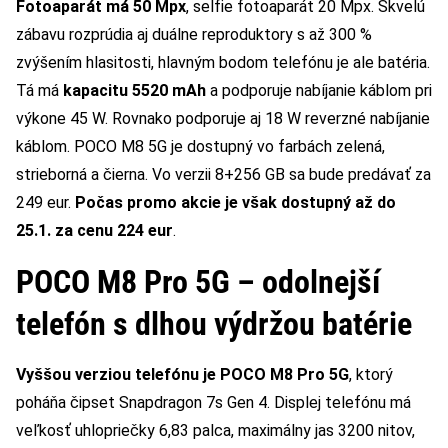
Fotoaparát má 50 Mpx
, selfie fotoaparát 20 Mpx. Skvelú
zábavu rozprúdia aj duálne reproduktory s až 300 %
zvýšením hlasitosti, hlavným bodom telefónu je ale batéria.
Tá má
kapacitu 5520 mAh
a podporuje nabíjanie káblom pri
výkone 45 W. Rovnako podporuje aj 18 W reverzné nabíjanie
káblom. POCO M8 5G je dostupný vo farbách zelená,
strieborná a čierna. Vo verzii 8+256 GB sa bude predávať za
249 eur.
Počas promo akcie je však dostupný až do
25.1. za cenu 224 eur
.
POCO M8 Pro 5G – odolnejší
telefón s dlhou výdržou batérie
Vyššou verziou telefónu je POCO M8 Pro 5G
, ktorý
poháňa čipset Snapdragon 7s Gen 4. Displej telefónu má
veľkosť uhlopriečky 6,83 palca, maximálny jas 3200 nitov,