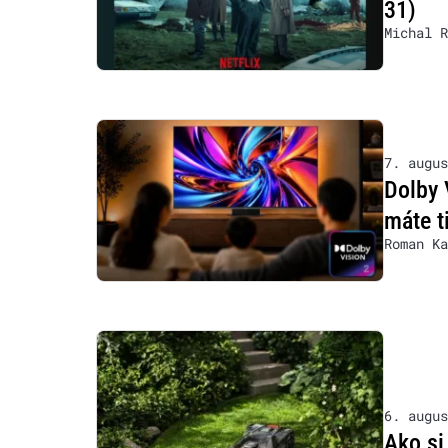
31)
Michal R
7. augus
Dolby 
máte t
Roman Ka
6. augus
Ako si