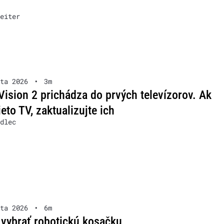
eiter
ta 2026
•
3m
Vision 2 prichádza do prvých televízorov. Ak
ieto TV, zaktualizujte ich
dlec
ta 2026
•
6m
 vybrať robotickú kosačku