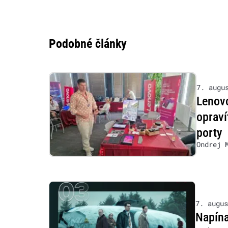
Podobné články
7. augu
Lenovo
opraví
porty
Ondrej 
7. augus
Napína