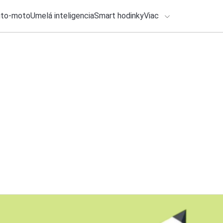
uto-moto
Umelá inteligencia
Smart hodinky
Viac
HLO BY VÁS ZAUJÍMAŤ
lačové správy
27. júla 2026
•
4m
ADÁVANIA
Tieto zdravotné fu
so Samsung telefó
Zadajte frázu pre vyhľadanie
Roman Kadlec