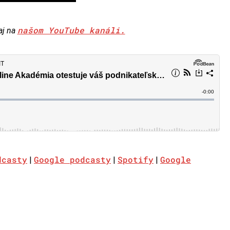
našom YouTube kanáli.
aj na
dcasty
Google podcasty
Spotify
Google
|
|
|