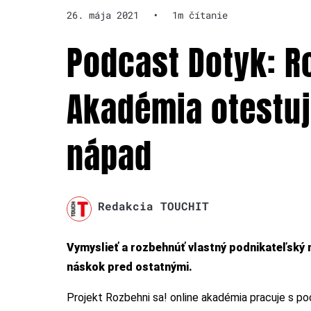
26. mája 2021
•
1m čítanie
Podcast Dotyk: Ro
Akadémia otestuj
nápad
Redakcia TOUCHIT
Vymyslieť a rozbehnúť vlastný podnikateľský n
náskok pred ostatnými.
Projekt Rozbehni sa! online akadémia pracuje s po