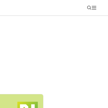
Nájsť
nkcie hodiniek Galaxy Watch fungujú iba
nom. Mnohí o tom netušia