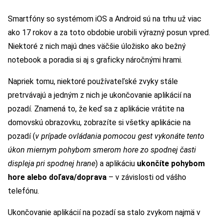
Smartfóny so systémom iOS a Android sú na trhu už viac
ako 17 rokov a za toto obdobie urobili výrazný posun vpred.
Niektoré z nich majú dnes väčšie úložisko ako bežný
notebook a poradia si aj s graficky náročnými hrami.
Napriek tomu, niektoré používateľské zvyky stále
pretrvávajú a jedným z nich je ukončovanie aplikácií na
pozadí. Znamená to, že keď sa z aplikácie vrátite na
domovskú obrazovku, zobrazíte si všetky aplikácie na
pozadí (
v prípade ovládania pomocou gest vykonáte tento
úkon miernym pohybom smerom hore zo spodnej časti
displeja pri spodnej hrane
) a aplikáciu
ukončíte pohybom
hore alebo doľava/doprava
– v závislosti od vášho
telefónu.
Ukončovanie aplikácií na pozadí sa stalo zvykom najmä v