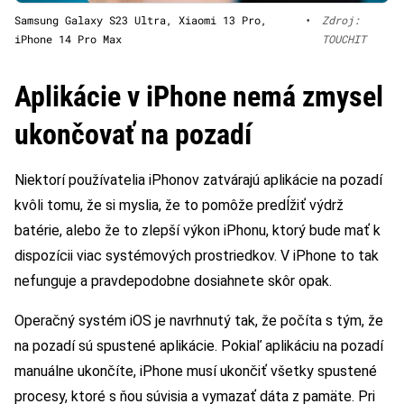
Samsung Galaxy S23 Ultra, Xiaomi 13 Pro,
•
Zdroj:
iPhone 14 Pro Max
TOUCHIT
Aplikácie v iPhone nemá zmysel
ukončovať na pozadí
Niektorí používatelia iPhonov zatvárajú aplikácie na pozadí
kvôli tomu, že si myslia, že to pomôže predĺžiť výdrž
batérie, alebo že to zlepší výkon iPhonu, ktorý bude mať k
dispozícii viac systémových prostriedkov. V iPhone to tak
nefunguje a pravdepodobne dosiahnete skôr opak.
Operačný systém iOS je navrhnutý tak, že počíta s tým, že
na pozadí sú spustené aplikácie. Pokiaľ aplikáciu na pozadí
manuálne ukončíte, iPhone musí ukončiť všetky spustené
procesy, ktoré s ňou súvisia a vymazať dáta z pamäte. Pri