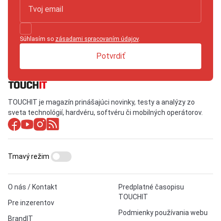
Súhlasím so
zásadami spracovaním údajov
.
Potvrdiť
TOUCHIT je magazín prinášajúci novinky, testy a analýzy zo
sveta technológií, hardvéru, softvéru či mobilných operátorov.
Tmavý režim
O nás / Kontakt
Predplatné časopisu
TOUCHIT
Pre inzerentov
Podmienky používania webu
BrandIT