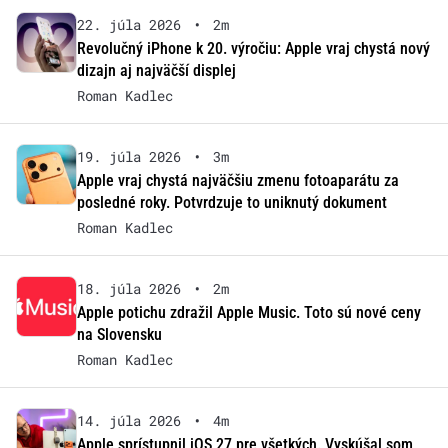
22. júla 2026
•
2m
Revolučný iPhone k 20. výročiu: Apple vraj chystá nový
dizajn aj najväčší displej
Roman Kadlec
19. júla 2026
•
3m
Apple vraj chystá najväčšiu zmenu fotoaparátu za
posledné roky. Potvrdzuje to uniknutý dokument
Roman Kadlec
18. júla 2026
•
2m
Apple potichu zdražil Apple Music. Toto sú nové ceny
na Slovensku
Roman Kadlec
14. júla 2026
•
4m
Apple sprístupnil iOS 27 pre všetkých. Vyskúšal som