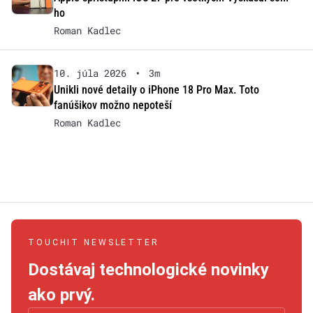
ho
Roman Kadlec
10. júla 2026
•
3m
Unikli nové detaily o iPhone 18 Pro Max. Toto
fanúšikov možno nepoteší
Roman Kadlec
TOUCHIT NEWSLETTER
Dostávaj technologické novinky
ako prvý.