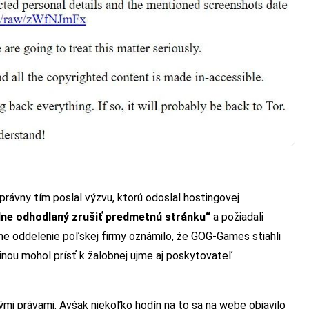
 právny tím poslal výzvu, ktorú odoslal hostingovej
ne odhodlaný zrušiť predmetnú stránku“
a požiadali
ávne oddelenie poľskej firmy oznámilo, že GOG-Games stiahli
inou mohol prísť k žalobnej ujme aj poskytovateľ
mi právami. Avšak niekoľko hodín na to sa na webe objavilo