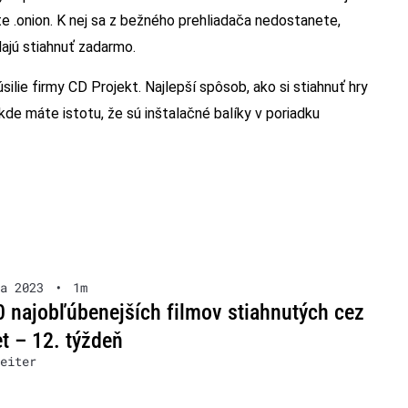
te .onion. K nej sa z bežného prehliadača nedostanete,
dajú stiahnuť zadarmo.
úsilie firmy CD Projekt. Najlepší spôsob, ako si stiahnuť hry
 kde máte istotu, že sú inštalačné balíky v poriadku
a 2023
•
1m
 najobľúbenejších filmov stiahnutých cez
et – 12. týždeň
eiter