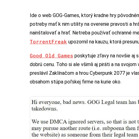
Ide o web GOG-Games
, ktorý kradne hry pôvodn
potreby mať k nim utility na overenie pravosti a h
nainštalovať a hrať. Netreba používať ochranné 
TorrentFreak
upozornil na kauzu, ktorá presunu
Good Old Games
poskytuje zľavy na novšie aj s
dobrú cenu. Toho si ale všimli aj piráti a na svojo
preslávil Zaklínačom a hrou Cyberpunk 2077 je vl
obsahom stúpa poľskej firme na kurie oko.