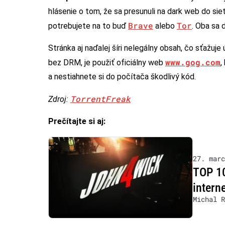
hlásenie o tom, že sa presunuli na dark web do sie
Brave
Tor
potrebujete na to buď
alebo
. Oba sa 
Stránka aj naďalej šíri nelegálny obsah, čo sťažuje 
www.gog.com
bez DRM, je použiť oficiálny web
,
a nestiahnete si do počítača škodlivý kód.
TorrentFreak
Zdroj:
Prečítajte si aj:
27. marc
TOP 10
intern
Michal R