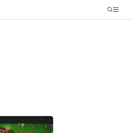
Nájsť
má nové zobrazenie skratiek, môžete ich
om