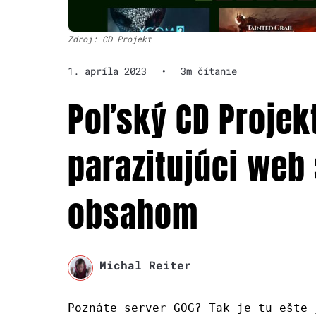
Zdroj: CD Projekt
1. apríla 2023
•
3m čítanie
Poľský CD Projek
parazitujúci web
obsahom
Michal Reiter
Poznáte server GOG? Tak je tu ešte 