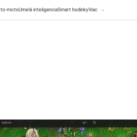
uto-moto
Umelá inteligencia
Smart hodinky
Viac
HLO BY VÁS ZAUJÍMAŤ
lačové správy
25. júla 2026
•
2m
ADÁVANIA
Klávesnica Gboard 
usporiadať po vaš
Zadajte frázu pre vyhľadanie
Michal Reiter