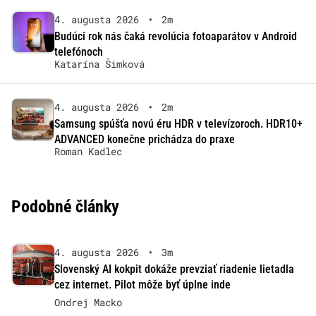
4. augusta 2026
•
2m
Budúci rok nás čaká revolúcia fotoaparátov v Android
telefónoch
Katarína Šimková
4. augusta 2026
•
2m
Samsung spúšťa novú éru HDR v televízoroch. HDR10+
ADVANCED konečne prichádza do praxe
Roman Kadlec
Podobné články
4. augusta 2026
•
3m
Slovenský AI kokpit dokáže prevziať riadenie lietadla
cez internet. Pilot môže byť úplne inde
Ondrej Macko