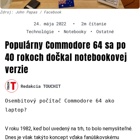
Zdroj: John Papas / Facebook
24. mája 2022
•
2m čítanie
Technológie
•
Notebooky
•
Ostatné
Populárny Commodore 64 sa po
40 rokoch dočkal notebookovej
verzie
Redakcia TOUCHIT
Osembitový počítač Commodore 64 ako
laptop?
V roku 1982, keď bol uvedený na trh, to bolo nemysliteľné.
Dnes je však takýto koncept vďaka fanúšikovskému