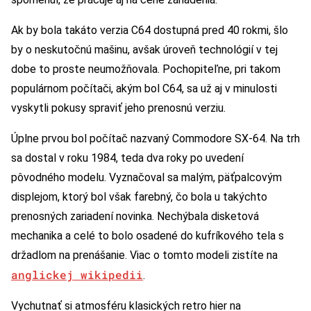
Ak by bola takáto verzia C64 dostupná pred 40 rokmi, šlo
by o neskutočnú mašinu, avšak úroveň technológií v tej
dobe to proste neumožňovala. Pochopiteľne, pri takom
populárnom počítači, akým bol C64, sa už aj v minulosti
vyskytli pokusy spraviť jeho prenosnú verziu.
Úplne prvou bol počítač nazvaný Commodore SX-64. Na trh
sa dostal v roku 1984, teda dva roky po uvedení
pôvodného modelu. Vyznačoval sa malým, päťpalcovým
displejom, ktorý bol však farebný, čo bola u takýchto
prenosných zariadení novinka. Nechýbala disketová
mechanika a celé to bolo osadené do kufríkového tela s
držadlom na prenášanie. Viac o tomto modeli zistíte na
anglickej wikipedii
.
Vychutnať si atmosféru klasických retro hier na