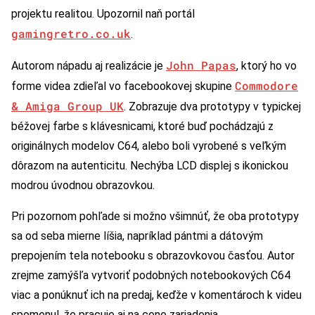
projektu realitou. Upozornil naň portál
gamingretro.co.uk
.
John Papas
Autorom nápadu aj realizácie je
, ktorý ho vo
Commodore
forme videa zdieľal vo facebookovej skupine
& Amiga Group UK
. Zobrazuje dva prototypy v typickej
béžovej farbe s klávesnicami, ktoré buď pochádzajú z
originálnych modelov C64, alebo boli vyrobené s veľkým
dôrazom na autenticitu. Nechýba LCD displej s ikonickou
modrou úvodnou obrazovkou.
Pri pozornom pohľade si možno všimnúť, že oba prototypy
sa od seba mierne líšia, napríklad pántmi a dátovým
prepojením tela notebooku s obrazovkovou časťou. Autor
zrejme zamýšľa vytvoriť podobných notebookových C64
viac a ponúknuť ich na predaj, keďže v komentároch k videu
spomenul, že pracuje aj na cene zariadenia.