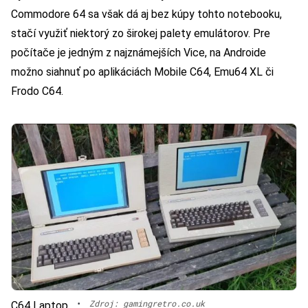
Commodore 64 sa však dá aj bez kúpy tohto notebooku,
stačí využiť niektorý zo širokej palety emulátorov. Pre
počítače je jedným z najznámejších Vice, na Androide
možno siahnuť po aplikáciách Mobile C64, Emu64 XL či
Frodo C64.
•
Zdroj: gamingretro.co.uk
C64 Laptop