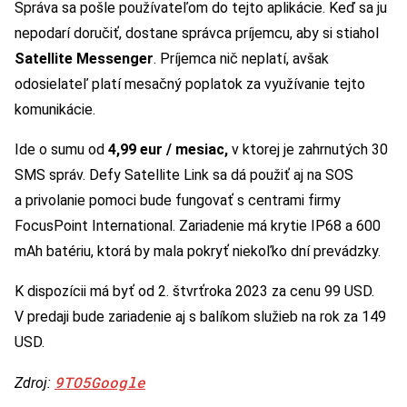
Správa sa pošle používateľom do tejto aplikácie. Keď sa ju
nepodarí doručiť, dostane správca príjemcu, aby si stiahol
Satellite Messenger
. Príjemca nič neplatí, avšak
odosielateľ platí mesačný poplatok za využívanie tejto
komunikácie.
Ide o sumu od
4,99 eur / mesiac,
v ktorej je zahrnutých 30
SMS správ. Defy Satellite Link sa dá použiť aj na SOS
a privolanie pomoci bude fungovať s centrami firmy
FocusPoint International. Zariadenie má krytie IP68 a 600
mAh batériu, ktorá by mala pokryť niekoľko dní prevádzky.
K dispozícii má byť od 2. štvrťroka 2023 za cenu 99 USD.
V predaji bude zariadenie aj s balíkom služieb na rok za 149
USD.
9TO5Google
Zdroj: