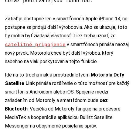
čoraz používanejšou funkciou.
Zatiaľ je dostupné len v smartfónoch Apple iPhone 14, no
postupne sa pridajú ďalší výrobcovia. Ako sa ukazuje, toto
by mohla byť žiadaná vlastnosť. Tiež treba uznať, že
satelitné pripojenie
v smartfónoch prináša naozaj
nový prvok. Motorola chce byť ďalší výrobca, ktorý
nabehne na vlak poskytovania tejto funkcie.
Ide na to trochu inak a prostredníctvom
Motorola Defy
Satellite Link
prináša rozšírenie o túto možnosť pre každý
smartfón s Androidom alebo iOS. Spojenie medzi
zariadením od Motoroly a smartfónom bude
cez
Bluetooth
. Vecička od Motoroly funguje na procesore
MediaTek a kooperácii s aplikáciou Bullitt Satellite
Messenger na obojsmerné posielanie správ.