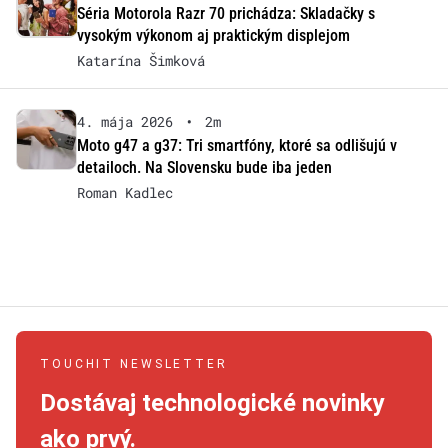
Séria Motorola Razr 70 prichádza: Skladačky s
vysokým výkonom aj praktickým displejom
Katarína Šimková
4. mája 2026
•
2m
Moto g47 a g37: Tri smartfóny, ktoré sa odlišujú v
detailoch. Na Slovensku bude iba jeden
Roman Kadlec
TOUCHIT NEWSLETTER
Dostávaj technologické novinky
ako prvý.