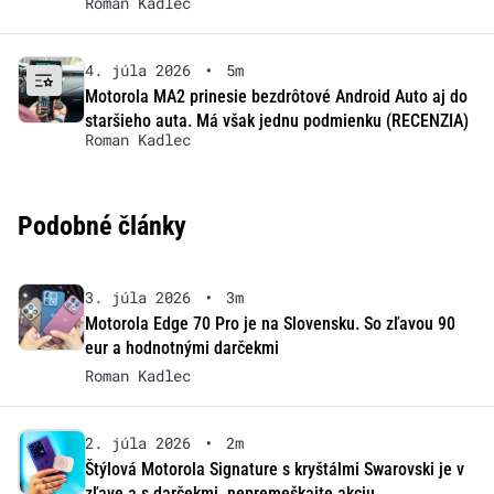
Roman Kadlec
4. júla 2026
•
5m
Motorola MA2 prinesie bezdrôtové Android Auto aj do
staršieho auta. Má však jednu podmienku (RECENZIA)
Roman Kadlec
Podobné články
3. júla 2026
•
3m
Motorola Edge 70 Pro je na Slovensku. So zľavou 90
eur a hodnotnými darčekmi
Roman Kadlec
2. júla 2026
•
2m
Štýlová Motorola Signature s kryštálmi Swarovski je v
zľave a s darčekmi, nepremeškajte akciu